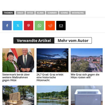
THEMEN
HAUS
HITZE
KLIMA
SOMMER
SONNE
WOHNUNG
Verwandte Artikel
Mehr vom Autor
Steiermark berät über
24,7 Grad: Graz erlebt
Wie Graz sich gegen die
weitere Maßnahmen
eine historische
Hitze rüsten will
gegen Hitze
Hitzenacht