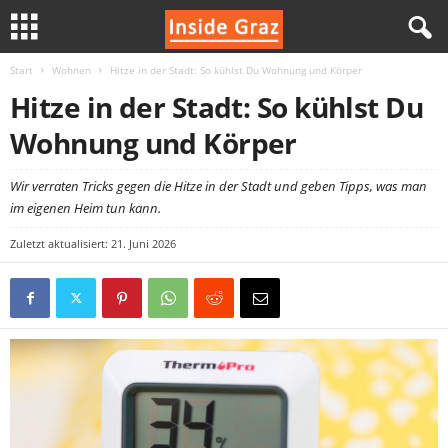
Start
Wohnen
Hitze in der Stadt: So kühlst Du Wohnung und Körper
I
Hitze in der Stadt: So kühlst Du
n
Wohnung und Körper
s
Wir verraten Tricks gegen die Hitze in der Stadt und geben Tipps, was man
im eigenen Heim tun kann.
i
Zuletzt aktualisiert: 21. Juni 2026
d
e
G
r
a