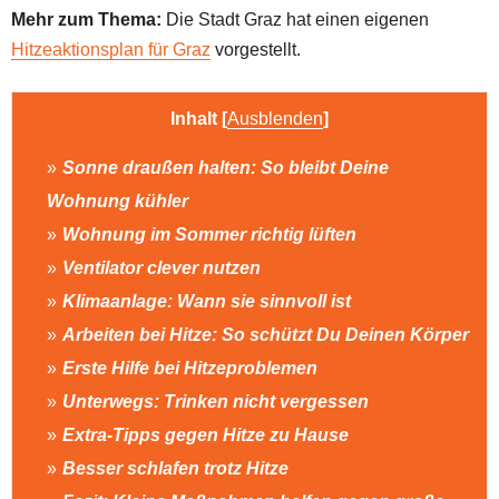
Mehr zum Thema:
Die Stadt Graz hat einen eigenen
Hitzeaktionsplan für Graz
vorgestellt.
Inhalt
[
Ausblenden
]
Sonne draußen halten: So bleibt Deine
Wohnung kühler
Wohnung im Sommer richtig lüften
Ventilator clever nutzen
Klimaanlage: Wann sie sinnvoll ist
Arbeiten bei Hitze: So schützt Du Deinen Körper
Erste Hilfe bei Hitzeproblemen
Unterwegs: Trinken nicht vergessen
Extra-Tipps gegen Hitze zu Hause
Besser schlafen trotz Hitze