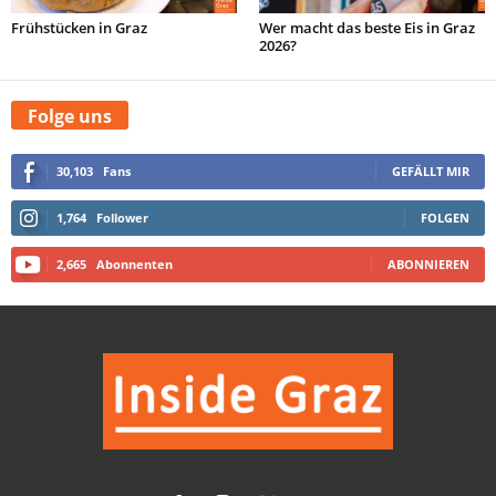
Frühstücken in Graz
Wer macht das beste Eis in Graz
2026?
Folge uns
30,103
Fans
GEFÄLLT MIR
1,764
Follower
FOLGEN
2,665
Abonnenten
ABONNIEREN