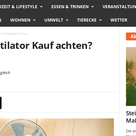
IZEIT & LIFESTYLE
ESSEN & TRINKEN
VERANSTALTU
N
WOHNEN
UMWELT
TIERECKE
WETTER
en? Ratgeber & Test
Ak
ilator Kauf achten?
gleich
Ste
Maß
Die a