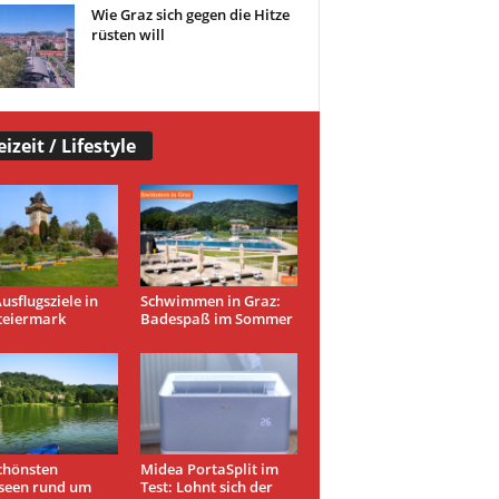
Wie Graz sich gegen die Hitze
rüsten will
eizeit / Lifestyle
usflugsziele in
Schwimmen in Graz:
teiermark
Badespaß im Sommer
chönsten
Midea PortaSplit im
seen rund um
Test: Lohnt sich der