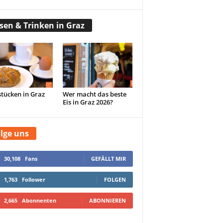
sen & Trinken in Graz
tücken in Graz
Wer macht das beste
Eis in Graz 2026?
lge uns
30,108
Fans
GEFÄLLT MIR
1,763
Follower
FOLGEN
2,665
Abonnenten
ABONNIEREN