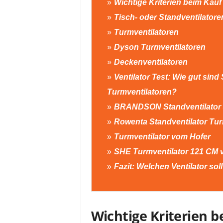
Wichtige Kriterien beim Kauf 
Tisch- oder Standventilatore
Turmventilatoren
Dyson Turmventilatoren
Deckenventilatoren
Ventilator Test: Wie gut sind
Turmventilatoren?
BRANDSON Standventilator
Rowenta Standventilator Tur
Turmventilator vom Hofer
SHE Turmventilator 121 CM 
Fazit: Welchen Ventilator so
Wichtige Kriterien b