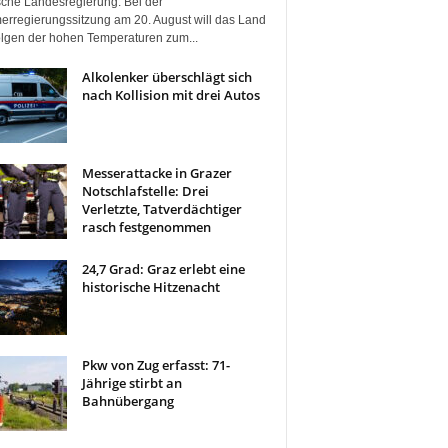
ische Landesregierung. Bei der
rregierungssitzung am 20. August will das Land
olgen der hohen Temperaturen zum...
Alkolenker überschlägt sich
nach Kollision mit drei Autos
Messerattacke in Grazer
Notschlafstelle: Drei
Verletzte, Tatverdächtiger
rasch festgenommen
24,7 Grad: Graz erlebt eine
historische Hitzenacht
Pkw von Zug erfasst: 71-
Jährige stirbt an
Bahnübergang