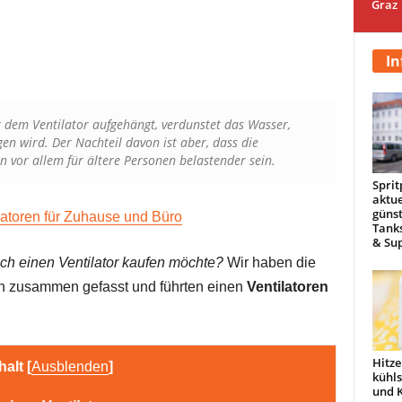
Graz
In
dem Ventilator aufgehängt, verdunstet das Wasser,
 wird. Der Nachteil davon ist aber, dass die
n vor allem für ältere Personen belastender sein.
Sprit
aktue
günst
ilatoren für Zuhause und Büro
Tanks
& Sup
ch einen Ventilator kaufen möchte?
Wir haben die
n zusammen gefasst und führten einen
Ventilatoren
Hitze
halt
[
Ausblenden
]
kühl
und 