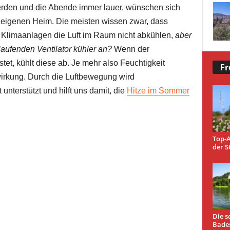
den und die Abende immer lauer, wünschen sich
m eigenen Heim. Die meisten wissen zwar, dass
Klimaanlagen die Luft im Raum nicht abkühlen,
aber
laufenden Ventilator kühler an?
Wenn der
tet, kühlt diese ab. Je mehr also Feuchtigkeit
Fr
lwirkung. Durch die Luftbewegung wird
 unterstützt und hilft uns damit, die
Hitze im Sommer
Top-A
der S
Die s
Bade