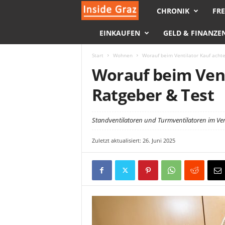
CHRONIK
FRE
I
EINKAUFEN
GELD & FINANZE
n
s
Start
Wohnen
Worauf beim Ventilator Kauf acht
Worauf beim Vent
i
Ratgeber & Test
d
Standventilatoren und Turmventilatoren im Ver
e
Zuletzt aktualisiert: 26. Juni 2025
G
r
a
z