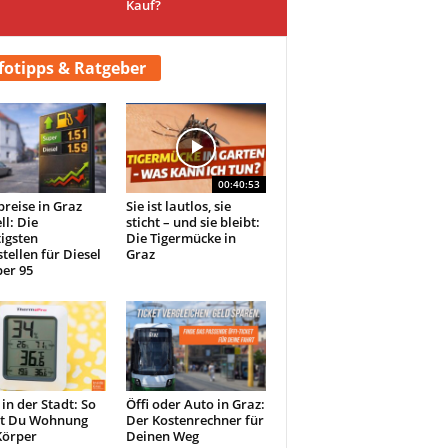
Kauf?
fotipps & Ratgeber
00:40:53
preise in Graz
Sie ist lautlos, sie
ll: Die
sticht – und sie bleibt:
igsten
Die Tigermücke in
tellen für Diesel
Graz
er 95
 in der Stadt: So
Öffi oder Auto in Graz:
st Du Wohnung
Der Kostenrechner für
Körper
Deinen Weg