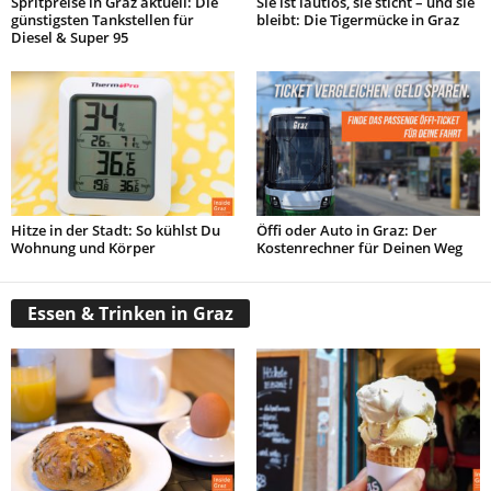
Spritpreise in Graz aktuell: Die
Sie ist lautlos, sie sticht – und sie
günstigsten Tankstellen für
bleibt: Die Tigermücke in Graz
Diesel & Super 95
Hitze in der Stadt: So kühlst Du
Öffi oder Auto in Graz: Der
Wohnung und Körper
Kostenrechner für Deinen Weg
Essen & Trinken in Graz