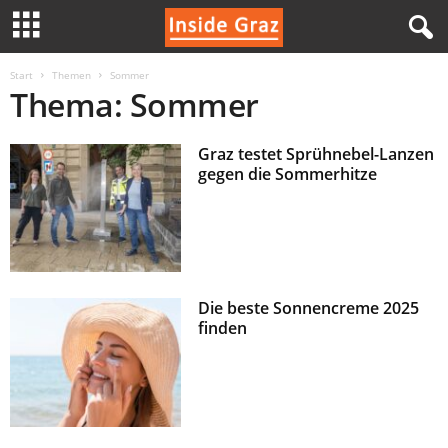
I
Start
Themen
Sommer
Thema: Sommer
n
Graz testet Sprühnebel-Lanzen
s
gegen die Sommerhitze
i
d
e
Die beste Sonnencreme 2025
finden
G
r
a