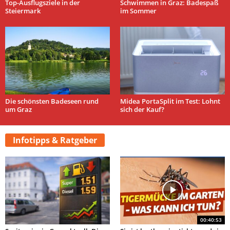
Top-Ausflugsziele in der
Schwimmen in Graz: Badespaß
Steiermark
im Sommer
Die schönsten Badeseen rund
Midea PortaSplit im Test: Lohnt
um Graz
sich der Kauf?
Infotipps & Ratgeber
00:40:53