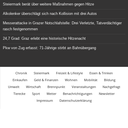
Steiermark berät über weitere Maßnahmen gegen Hitze
Alkolenker überschlägt sich nach Kollision mit drei Autos
Messerattacke in Grazer Notschlafstelle: Drei Verletzte, Tatverdächtiger
rasch festgenommen
24,7 Grad: Graz erlebt eine historische Hitzenacht
Pkw von Zug erfasst: 71-Jährige stirbt an Bahnübergang
Chronik
Steiermark
Freizeit & Lifestyle
Essen & Trinken
Einkaufen
Geld & Finanzen
Wohnen
Mobilität
Bildung
Umwelt
Wirtschaft
Brennpunkt
Veranstaltungen
Nachgefragt
Tierecke
Sport
Wetter
Benachrichtigungen
Newsletter
Impressum
Datenschutzerklärung