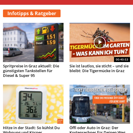
Infotipps & Ratgeber
00:40:53
Spritpreise in Graz aktuell: Die
Sie ist lautlos, sie sticht – und sie
günstigsten Tankstellen für
bleibt: Die Tigermücke in Graz
Diesel & Super 95
Hitze in der Stadt: So kühlst Du
Öffi oder Auto in Graz: Der
Wohnung und Körper
Kostenrechner für Deinen Weg