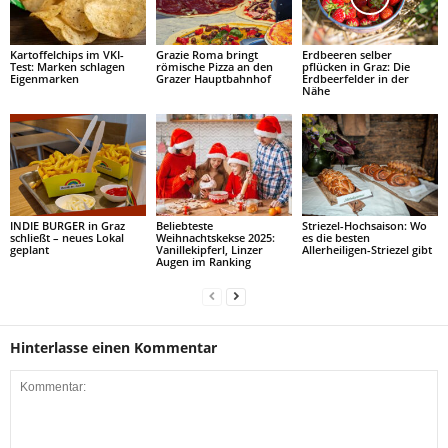
Kartoffelchips im VKI-
Grazie Roma bringt
Erdbeeren selber
Test: Marken schlagen
römische Pizza an den
pflücken in Graz: Die
Eigenmarken
Grazer Hauptbahnhof
Erdbeerfelder in der
Nähe
INDIE BURGER in Graz
Beliebteste
Striezel-Hochsaison: Wo
schließt – neues Lokal
Weihnachtskekse 2025:
es die besten
geplant
Vanillekipferl, Linzer
Allerheiligen-Striezel gibt
Augen im Ranking
Hinterlasse einen Kommentar