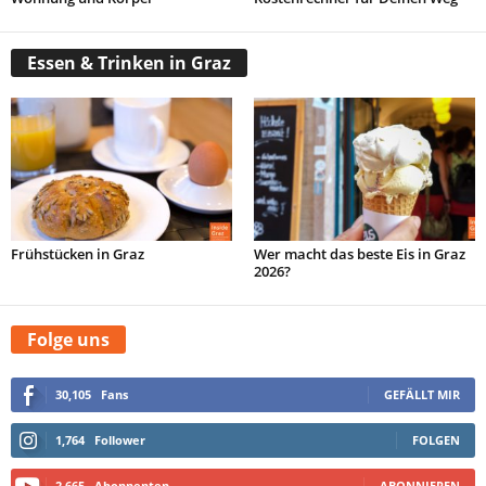
Essen & Trinken in Graz
Frühstücken in Graz
Wer macht das beste Eis in Graz
2026?
Folge uns
30,105
Fans
GEFÄLLT MIR
1,764
Follower
FOLGEN
2,665
Abonnenten
ABONNIEREN