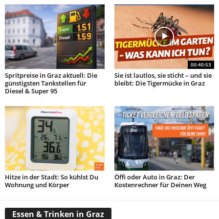
00:40:53
Spritpreise in Graz aktuell: Die
Sie ist lautlos, sie sticht – und sie
günstigsten Tankstellen für
bleibt: Die Tigermücke in Graz
Diesel & Super 95
Hitze in der Stadt: So kühlst Du
Öffi oder Auto in Graz: Der
Wohnung und Körper
Kostenrechner für Deinen Weg
Essen & Trinken in Graz