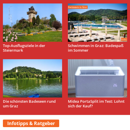
Top-Ausflugsziele in der
Schwimmen in Graz: Badespaß
Steiermark
im Sommer
Die schönsten Badeseen rund
Midea PortaSplit im Test: Lohnt
um Graz
sich der Kauf?
Infotipps & Ratgeber