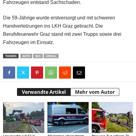
Fahrzeugen entstand Sachschaden.
Die 59-Jährige wurde erstversorgt und mit schweren
Handverletzungen ins LKH Graz gebracht. Die
Berufsfeuerwehr Graz stand mit zwei Trupps sowie drei
Fahrzeugen im Einsatz.
THEMEN
AUTO
BUS
UNFALL
Verwandte Artikel
Mehr vom Autor
Lkw kracht auf A2 in
Alkolenker überschlägt
Pkw von Zug erfasst: 71-