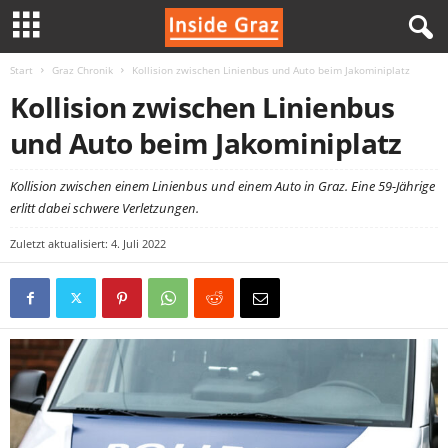
Start
Graz Chronik
Kollision zwischen Linienbus und Auto beim Jakominiplatz
I
Kollision zwischen Linienbus
n
und Auto beim Jakominiplatz
s
Kollision zwischen einem Linienbus und einem Auto in Graz. Eine 59-Jährige
erlitt dabei schwere Verletzungen.
i
Zuletzt aktualisiert: 4. Juli 2022
d
e
G
r
a