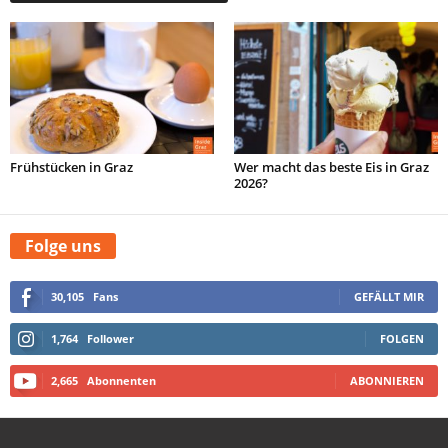
Frühstücken in Graz
Wer macht das beste Eis in Graz
2026?
Folge uns
30,105
Fans
GEFÄLLT MIR
1,764
Follower
FOLGEN
2,665
Abonnenten
ABONNIEREN