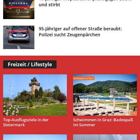
und stirbt
95-Jähriger auf offener Straße beraubt:
Polizei sucht Zeugenpärchen
Freizeit / Lifestyle
Top-Ausflugsziele in der
Schwimmen in Graz: Badespaß
Steiermark
im Sommer