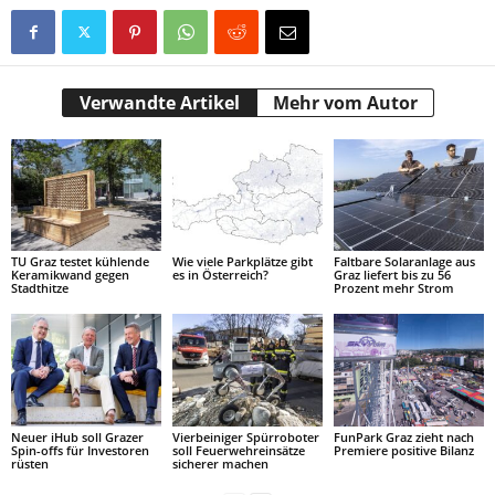
Verwandte Artikel
Mehr vom Autor
TU Graz testet kühlende
Wie viele Parkplätze gibt
Faltbare Solaranlage aus
Keramikwand gegen
es in Österreich?
Graz liefert bis zu 56
Stadthitze
Prozent mehr Strom
Neuer iHub soll Grazer
Vierbeiniger Spürroboter
FunPark Graz zieht nach
Spin-offs für Investoren
soll Feuerwehreinsätze
Premiere positive Bilanz
rüsten
sicherer machen