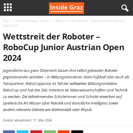
Start
Veranstaltungen in Graz
Wettstreit der Roboter – RoboCup Junior Austrian
I
Open 2024
Wettstreit der Roboter –
n
RoboCup Junior Austrian Open
s
2024
i
Jugendliche aus ganz Österreich lassen ihre selbst gebauten Roboter
d
gegeneinander antreten – in Rettungseinsätzen, beim Fußball oder auch als
Tanzpartner. RoboCupJunior ist Teil der weltweiten Bildungsinitiative
e
RoboCup und hat das Ziel, Interesse an Naturwissenschaften und Technik
zu wecken. Die teilnehmenden Schülerinnen und Schüler erwerben auf
G
spielerische Art Wissen über Robotik und Künstliche Intelligenz sowie
andere relevante Gebiete wie Mathematik oder Physik.
r
Zuletzt aktualisiert: 11. Mai 2024
a