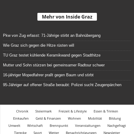
Mehr von Inside Graz
Pkw von Zug erfasst: 71-Jährige stirbt an Bahnübergang
Wie Graz sich gegen die Hitze rüsten will
TU Graz testet kühlende Keramikwand gegen Stadthitze
Mutter und Sohn stürzen bei gemeinsamer Radtour schwer
16-jähriger Mopedfahrer prallt gegen Baum und stirbt
95-Jähriger auf offener Straße beraubt: Polizei sucht Zeugenpärchen
Chronik
Steiermark
Freizeit & Lifestyle
Essen & Trinken
Einkaufen
Geld & Finanzen
Wohnen
Mobilität
Bildung
Umwelt
Wirtschaft
Brennpunkt
Veranstaltungen
Nachgefragt
Tierecke
Sport
Wetter
Benachrichtigungen
Newsletter