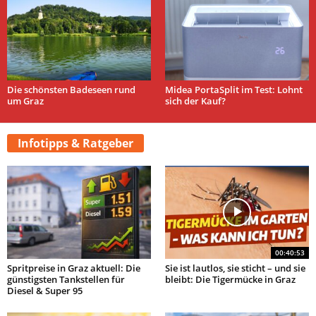
Die schönsten Badeseen rund
Midea PortaSplit im Test: Lohnt
um Graz
sich der Kauf?
Infotipps & Ratgeber
00:40:53
Spritpreise in Graz aktuell: Die
Sie ist lautlos, sie sticht – und sie
günstigsten Tankstellen für
bleibt: Die Tigermücke in Graz
Diesel & Super 95