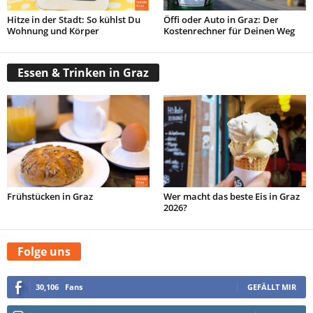
Hitze in der Stadt: So kühlst Du
Öffi oder Auto in Graz: Der
Wohnung und Körper
Kostenrechner für Deinen Weg
Essen & Trinken in Graz
Taycan 4S Cross Turismo - Taycan Modelle - Taycan - Porsche Österreich Porsche.at
Taycan 4S Cross Turismo
Frühstücken in Graz
Wer macht das beste Eis in Graz
2026?
Folge uns
30,106
Fans
GEFÄLLT MIR