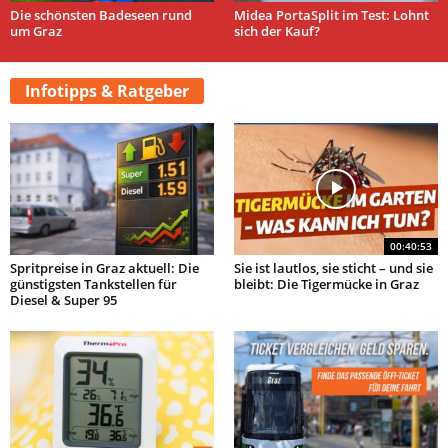
Die schönsten Badeseen rund
Midea PortaSplit im Test: Lohnt
um Graz
sich der Kauf?
Infotipps & Ratgeber
00:40:53
Spritpreise in Graz aktuell: Die
Sie ist lautlos, sie sticht – und sie
günstigsten Tankstellen für
bleibt: Die Tigermücke in Graz
Diesel & Super 95
Der vollelektrische ID. Buzz