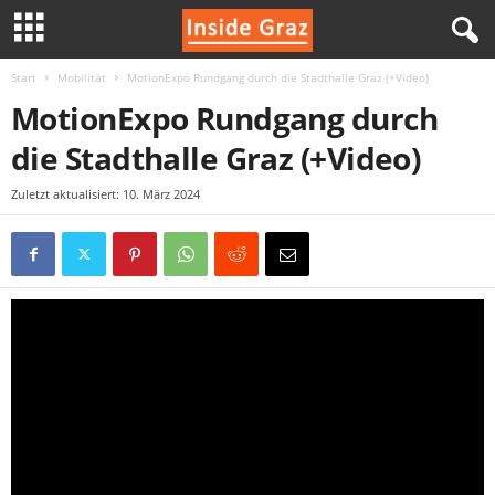
Start
Mobilität
MotionExpo Rundgang durch die Stadthalle Graz (+Video)
I
MotionExpo Rundgang durch
n
die Stadthalle Graz (+Video)
s
Zuletzt aktualisiert: 10. März 2024
i
d
e
G
r
a