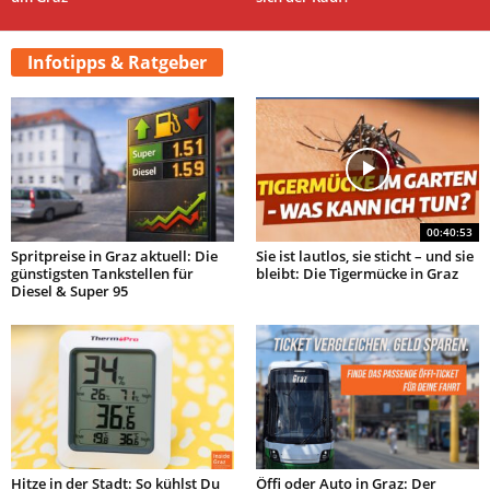
Infotipps & Ratgeber
00:40:53
Spritpreise in Graz aktuell: Die
Sie ist lautlos, sie sticht – und sie
günstigsten Tankstellen für
bleibt: Die Tigermücke in Graz
Diesel & Super 95
Hitze in der Stadt: So kühlst Du
Öffi oder Auto in Graz: Der