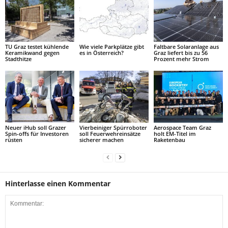
TU Graz testet kühlende
Wie viele Parkplätze gibt
Faltbare Solaranlage aus
Keramikwand gegen
es in Österreich?
Graz liefert bis zu 56
Stadthitze
Prozent mehr Strom
Neuer iHub soll Grazer
Vierbeiniger Spürroboter
Aerospace Team Graz
Spin-offs für Investoren
soll Feuerwehreinsätze
holt EM-Titel im
rüsten
sicherer machen
Raketenbau
Hinterlasse einen Kommentar