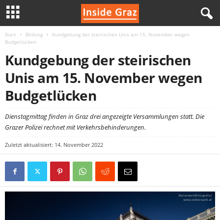
Start
Bildung
Kundgebung der steirischen Unis am 15. November wegen
I
Budgetlücken
Kundgebung der steirischen
n
Unis am 15. November wegen
s
Budgetlücken
i
Dienstagmittag finden in Graz drei angezeigte Versammlungen statt. Die
d
Grazer Polizei rechnet mit Verkehrsbehinderungen.
Zuletzt aktualisiert: 14. November 2022
e
G
r
a