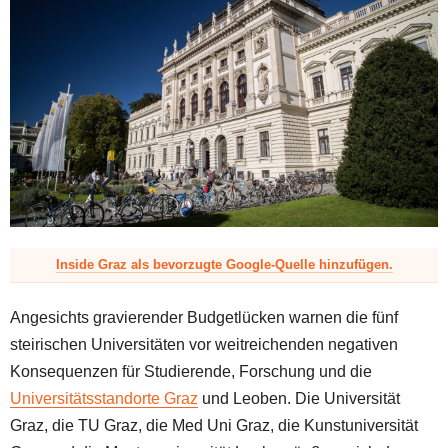
z
Inside Graz als bevorzugte Google-Quelle hinzufügen.
Angesichts gravierender Budgetlücken warnen die fünf
steirischen Universitäten vor weitreichenden negativen
Konsequenzen für Studierende, Forschung und die
Universitätsstandorte Graz
und Leoben. Die Universität
Graz, die TU Graz, die Med Uni Graz, die Kunstuniversität