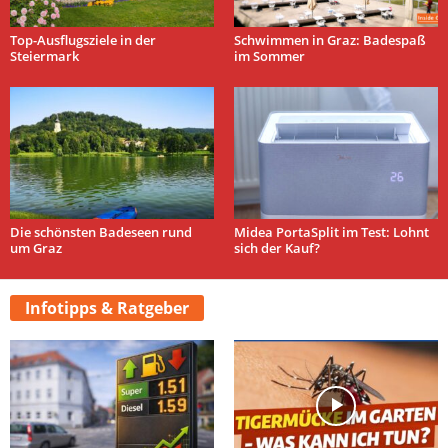
Top-Ausflugsziele in der
Schwimmen in Graz: Badespaß
Steiermark
im Sommer
Die schönsten Badeseen rund
Midea PortaSplit im Test: Lohnt
um Graz
sich der Kauf?
Infotipps & Ratgeber