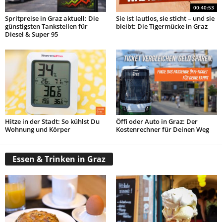
00:40:53
Spritpreise in Graz aktuell: Die
Sie ist lautlos, sie sticht – und sie
günstigsten Tankstellen für
bleibt: Die Tigermücke in Graz
Diesel & Super 95
Hitze in der Stadt: So kühlst Du
Öffi oder Auto in Graz: Der
Wohnung und Körper
Kostenrechner für Deinen Weg
Essen & Trinken in Graz