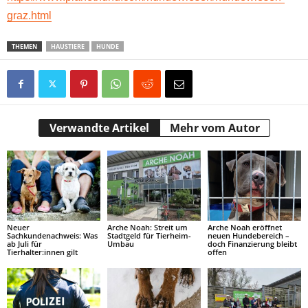
graz.html
THEMEN
HAUSTIERE
HUNDE
Verwandte Artikel
Mehr vom Autor
Neuer
Arche Noah: Streit um
Arche Noah eröffnet
Sachkundenachweis: Was
Stadtgeld für Tierheim-
neuen Hundebereich –
ab Juli für
Umbau
doch Finanzierung bleibt
Tierhalter:innen gilt
offen