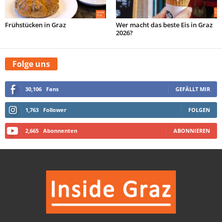
Frühstücken in Graz
Wer macht das beste Eis in Graz
2026?
Folge uns
30,106
Fans
GEFÄLLT MIR
1,763
Follower
FOLGEN
2,665
Abonnenten
ABONNIEREN