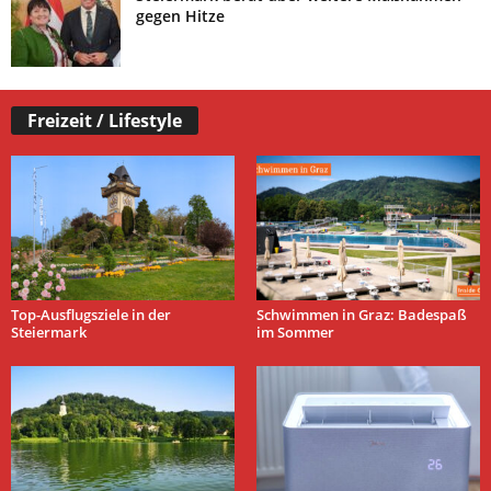
gegen Hitze
Freizeit / Lifestyle
Top-Ausflugsziele in der
Schwimmen in Graz: Badespaß
Steiermark
im Sommer