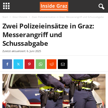
Start
Graz Chronik
Zwei Polizeieinsätze in Graz: Messerangriff und Schussabgabe
I
Zwei Polizeieinsätze in Graz:
n
Messerangriff und
s
Schussabgabe
i
Zuletzt aktualisiert: 6. Juni 2025
d
e
G
r
a