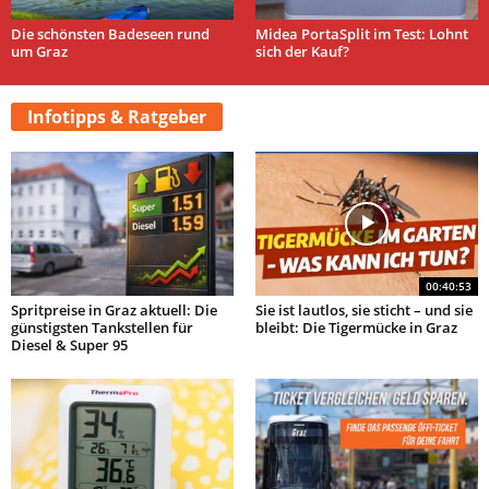
Die schönsten Badeseen rund
Midea PortaSplit im Test: Lohnt
um Graz
sich der Kauf?
Infotipps & Ratgeber
00:40:53
Spritpreise in Graz aktuell: Die
Sie ist lautlos, sie sticht – und sie
günstigsten Tankstellen für
bleibt: Die Tigermücke in Graz
Diesel & Super 95