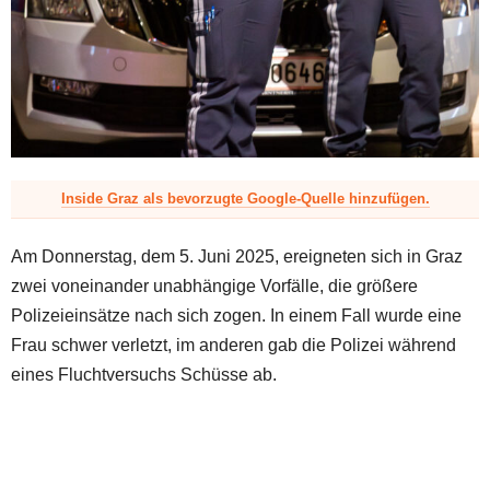
z
Inside Graz als bevorzugte Google-Quelle hinzufügen.
Am Donnerstag, dem 5. Juni 2025, ereigneten sich in Graz
zwei voneinander unabhängige Vorfälle, die größere
Polizeieinsätze nach sich zogen. In einem Fall wurde eine
Frau schwer verletzt, im anderen gab die Polizei während
eines Fluchtversuchs Schüsse ab.