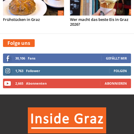
Frühstücken in Graz
Wer macht das beste Eis in Graz
2026?
Folge uns
30,106
Fans
GEFÄLLT MIR
1,763
Follower
FOLGEN
2,665
Abonnenten
ABONNIEREN