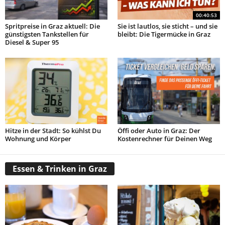
00:40:53
Spritpreise in Graz aktuell: Die
Sie ist lautlos, sie sticht – und sie
günstigsten Tankstellen für
bleibt: Die Tigermücke in Graz
Diesel & Super 95
Hitze in der Stadt: So kühlst Du
Öffi oder Auto in Graz: Der
Wohnung und Körper
Kostenrechner für Deinen Weg
Essen & Trinken in Graz