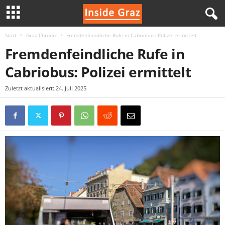
Start
Graz Chronik
Fremdenfeindliche Rufe in Cabriobus: Polizei ermittelt
I
Fremdenfeindliche Rufe in
n
Cabriobus: Polizei ermittelt
s
Zuletzt aktualisiert: 24. Juli 2025
i
d
e
G
r
a