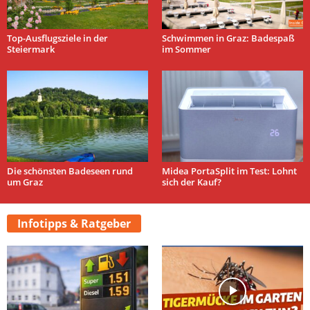
Top-Ausflugsziele in der
Schwimmen in Graz: Badespaß
Steiermark
im Sommer
Die schönsten Badeseen rund
Midea PortaSplit im Test: Lohnt
um Graz
sich der Kauf?
Infotipps & Ratgeber