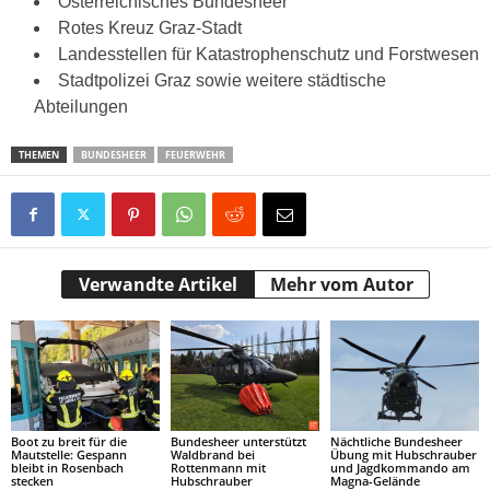
Österreichisches Bundesheer
Rotes Kreuz Graz-Stadt
Landesstellen für Katastrophenschutz und Forstwesen
Stadtpolizei Graz sowie weitere städtische
Abteilungen
THEMEN
BUNDESHEER
FEUERWEHR
Verwandte Artikel
Mehr vom Autor
Boot zu breit für die
Bundesheer unterstützt
Nächtliche Bundesheer
Mautstelle: Gespann
Waldbrand bei
Übung mit Hubschrauber
bleibt in Rosenbach
Rottenmann mit
und Jagdkommando am
stecken
Hubschrauber
Magna-Gelände