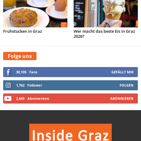
Frühstücken in Graz
Wer macht das beste Eis in Graz
2026?
Folge uns
30,105
Fans
GEFÄLLT MIR
1,762
Follower
FOLGEN
2,665
Abonnenten
ABONNIEREN