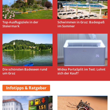
Top-Ausflugsziele in der
Schwimmen in Graz: Badespaß
Steiermark
im Sommer
Die schönsten Badeseen rund
Midea PortaSplit im Test: Lohnt
um Graz
sich der Kauf?
Infotipps & Ratgeber