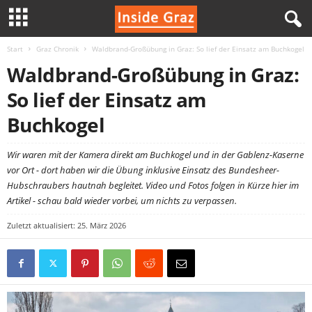
Start
Graz Chronik
Waldbrand-Großübung in Graz: So lief der Einsatz am Buchkogel
I
Waldbrand-Großübung in Graz:
n
So lief der Einsatz am
s
Buchkogel
i
Wir waren mit der Kamera direkt am Buchkogel und in der Gablenz-Kaserne
vor Ort - dort haben wir die Übung inklusive Einsatz des Bundesheer-
d
Hubschraubers hautnah begleitet. Video und Fotos folgen in Kürze hier im
Artikel - schau bald wieder vorbei, um nichts zu verpassen.
e
Zuletzt aktualisiert: 25. März 2026
G
r
a