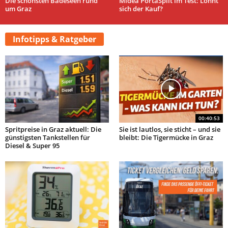
Die schönsten Badeseen rund
Midea PortaSplit im Test: Lohnt
um Graz
sich der Kauf?
Infotipps & Ratgeber
00:40:53
Spritpreise in Graz aktuell: Die
Sie ist lautlos, sie sticht – und sie
günstigsten Tankstellen für
bleibt: Die Tigermücke in Graz
Diesel & Super 95