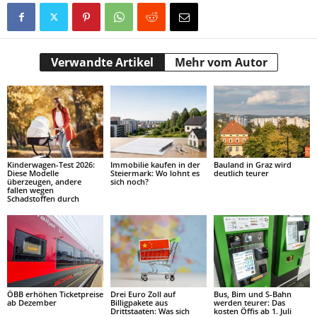
Verwandte Artikel
Mehr vom Autor
Kinderwagen-Test 2026:
Immobilie kaufen in der
Bauland in Graz wird
Diese Modelle
Steiermark: Wo lohnt es
deutlich teurer
überzeugen, andere
sich noch?
fallen wegen
Schadstoffen durch
ÖBB erhöhen Ticketpreise
Drei Euro Zoll auf
Bus, Bim und S-Bahn
ab Dezember
Billigpakete aus
werden teurer: Das
Drittstaaten: Was sich
kosten Öffis ab 1. Juli