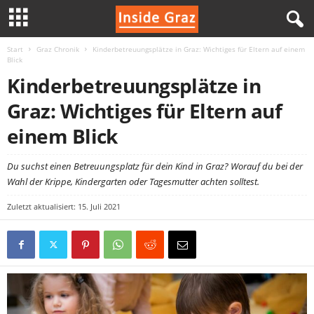
Start
Graz Chronik
Kinderbetreuungsplätze in Graz: Wichtiges für Eltern auf einem
I
Blick
Kinderbetreuungsplätze in
n
Graz: Wichtiges für Eltern auf
s
einem Blick
i
Du suchst einen Betreuungsplatz für dein Kind in Graz? Worauf du bei der
d
Wahl der Krippe, Kindergarten oder Tagesmutter achten solltest.
Zuletzt aktualisiert: 15. Juli 2021
e
G
r
a