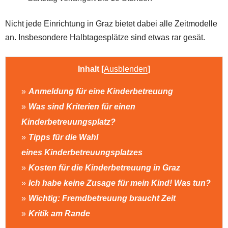
Nicht jede Einrichtung in Graz bietet dabei alle Zeitmodelle
an. Insbesondere Halbtagesplätze sind etwas rar gesät.
Inhalt
[
Ausblenden
]
Anmeldung für eine Kinderbetreuung
Was sind Kriterien für einen
Kinderbetreuungsplatz?
Tipps für die Wahl
eines Kinderbetreuungsplatzes
Kosten für die Kinderbetreuung in Graz
Ich habe keine Zusage für mein Kind! Was tun?
Wichtig: Fremdbetreuung braucht Zeit
Kritik am Rande