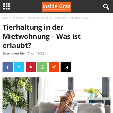
Start
Wohnen
Tierhaltung in der Mietwohnung – Was ist erlaubt?
I
Tierhaltung in der
n
Mietwohnung – Was ist
s
erlaubt?
i
Zuletzt aktualisiert: 7. April 2022
d
e
G
r
a