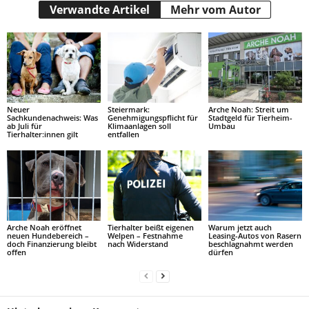
Verwandte Artikel
Mehr vom Autor
Neuer
Steiermark:
Arche Noah: Streit um
Sachkundenachweis: Was
Genehmigungspflicht für
Stadtgeld für Tierheim-
ab Juli für
Klimaanlagen soll
Umbau
Tierhalter:innen gilt
entfallen
Arche Noah eröffnet
Tierhalter beißt eigenen
Warum jetzt auch
neuen Hundebereich –
Welpen – Festnahme
Leasing-Autos von Rasern
doch Finanzierung bleibt
nach Widerstand
beschlagnahmt werden
offen
dürfen