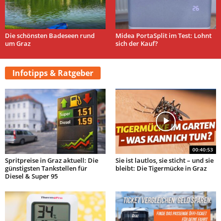
Die schönsten Badeseen rund
Midea PortaSplit im Test: Lohnt
um Graz
sich der Kauf?
Infotipps & Ratgeber
00:40:53
Spritpreise in Graz aktuell: Die
Sie ist lautlos, sie sticht – und sie
günstigsten Tankstellen für
bleibt: Die Tigermücke in Graz
Diesel & Super 95