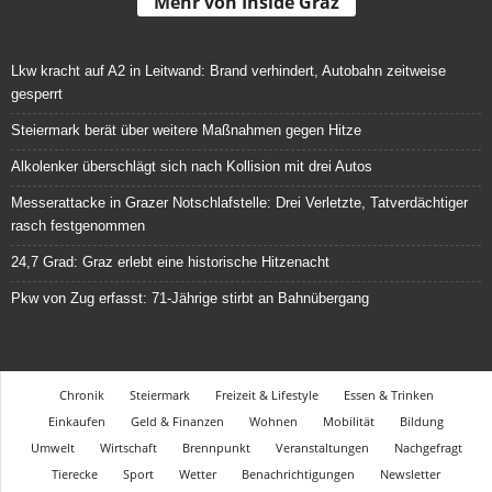
Mehr von Inside Graz
Lkw kracht auf A2 in Leitwand: Brand verhindert, Autobahn zeitweise
gesperrt
Steiermark berät über weitere Maßnahmen gegen Hitze
Alkolenker überschlägt sich nach Kollision mit drei Autos
Messerattacke in Grazer Notschlafstelle: Drei Verletzte, Tatverdächtiger
rasch festgenommen
24,7 Grad: Graz erlebt eine historische Hitzenacht
Pkw von Zug erfasst: 71-Jährige stirbt an Bahnübergang
Chronik
Steiermark
Freizeit & Lifestyle
Essen & Trinken
Einkaufen
Geld & Finanzen
Wohnen
Mobilität
Bildung
Umwelt
Wirtschaft
Brennpunkt
Veranstaltungen
Nachgefragt
Tierecke
Sport
Wetter
Benachrichtigungen
Newsletter