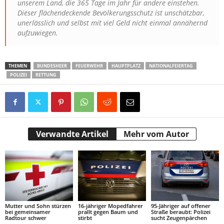
unserem Land, die 365 Tage im Jahr für andere einstehen.
Dieser flächendeckende Bevölkerungsschutz ist unschätzbar,
unerlässlich und selbst mit viel Geld nicht einmal annähernd
aufzuwiegen.
THEMEN
BUNDESHEER
FEUERWEHR
HAUPTPLATZ
NATIONALFEIERTAG
POLIZEI
RETTUNG
Verwandte Artikel
Mehr vom Autor
Mutter und Sohn stürzen
16-jähriger Mopedfahrer
95-Jähriger auf offener
bei gemeinsamer
prallt gegen Baum und
Straße beraubt: Polizei
Radtour schwer
stirbt
sucht Zeugenpärchen