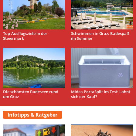
Top-Ausflugsziele in der
Schwimmen in Graz: Badespaß
Steiermark
im Sommer
Die schönsten Badeseen rund
Midea PortaSplit im Test: Lohnt
um Graz
sich der Kauf?
Infotipps & Ratgeber