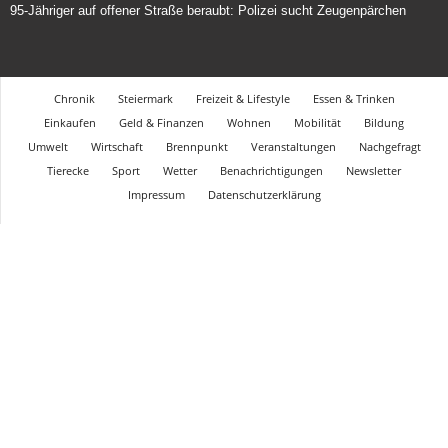
95-Jähriger auf offener Straße beraubt: Polizei sucht Zeugenpärchen
Chronik
Steiermark
Freizeit & Lifestyle
Essen & Trinken
Einkaufen
Geld & Finanzen
Wohnen
Mobilität
Bildung
Umwelt
Wirtschaft
Brennpunkt
Veranstaltungen
Nachgefragt
Tierecke
Sport
Wetter
Benachrichtigungen
Newsletter
Impressum
Datenschutzerklärung