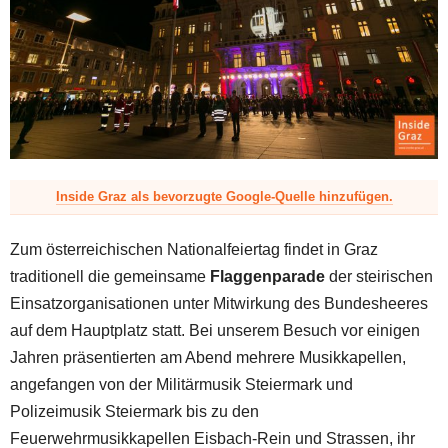
z
Inside Graz als bevorzugte Google-Quelle hinzufügen.
Zum österreichischen Nationalfeiertag findet in Graz
traditionell die gemeinsame
Flaggenparade
der steirischen
Einsatzorganisationen unter Mitwirkung des Bundesheeres
auf dem Hauptplatz statt. Bei unserem Besuch vor einigen
Jahren präsentierten am Abend mehrere Musikkapellen,
angefangen von der Militärmusik Steiermark und
Polizeimusik Steiermark bis zu den
Feuerwehrmusikkapellen Eisbach-Rein und Strassen, ihr