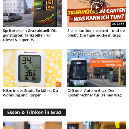
00:40:53
Spritpreise in Graz aktuell: Die
Sie ist lautlos, sie sticht – und sie
günstigsten Tankstellen für
bleibt: Die Tigermücke in Graz
Diesel & Super 95
Hitze in der Stadt: So kühlst Du
Öffi oder Auto in Graz: Der
Wohnung und Körper
Kostenrechner für Deinen Weg
Essen & Trinken in Graz