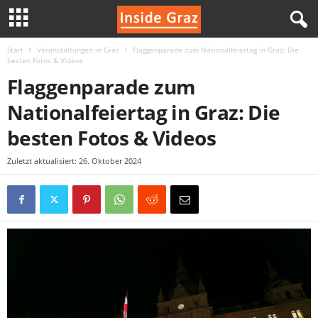
Start
Veranstaltungen in Graz
Flaggenparade zum Nationalfeiertag in Graz: Die
I
besten Fotos & Videos
Flaggenparade zum
n
Nationalfeiertag in Graz: Die
s
besten Fotos & Videos
i
Zuletzt aktualisiert: 26. Oktober 2024
d
e
G
r
a