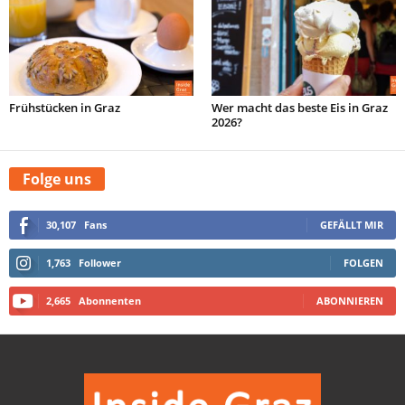
Frühstücken in Graz
Wer macht das beste Eis in Graz
2026?
Folge uns
30,107
Fans
GEFÄLLT MIR
1,763
Follower
FOLGEN
2,665
Abonnenten
ABONNIEREN