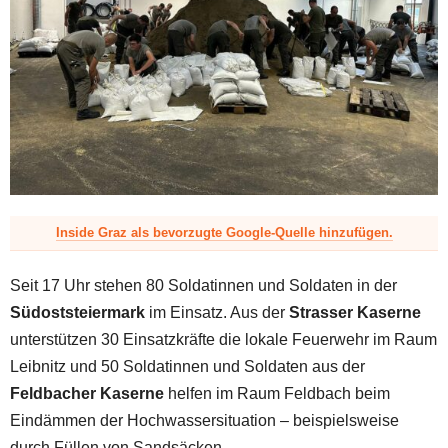
z
Inside Graz als bevorzugte Google-Quelle hinzufügen.
Seit 17 Uhr stehen 80 Soldatinnen und Soldaten in der
Südoststeiermark
im Einsatz. Aus der
Strasser Kaserne
unterstützen 30 Einsatzkräfte die lokale Feuerwehr im Raum
Leibnitz und 50 Soldatinnen und Soldaten aus der
Feldbacher Kaserne
helfen im Raum Feldbach beim
Eindämmen der Hochwassersituation – beispielsweise
durch Füllen von Sandsäcken.