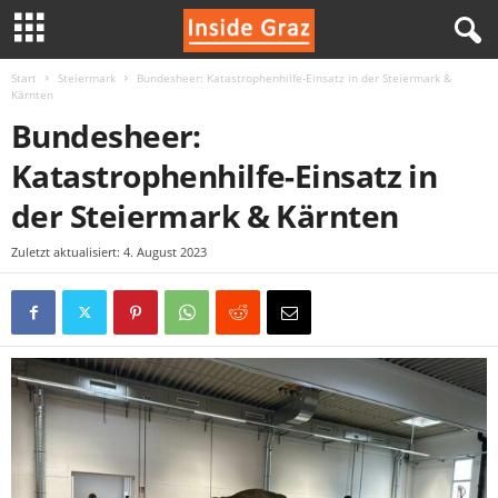
Start
Steiermark
Bundesheer: Katastrophenhilfe-Einsatz in der Steiermark &
I
Kärnten
Bundesheer:
n
Katastrophenhilfe-Einsatz in
s
der Steiermark & Kärnten
i
Zuletzt aktualisiert: 4. August 2023
d
e
G
r
a