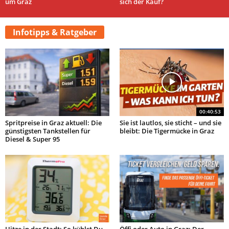
um Graz
sich der Kauf?
Infotipps & Ratgeber
00:40:53
Spritpreise in Graz aktuell: Die
Sie ist lautlos, sie sticht – und sie
günstigsten Tankstellen für
bleibt: Die Tigermücke in Graz
Diesel & Super 95
Hitze in der Stadt: So kühlst Du
Öffi oder Auto in Graz: Der