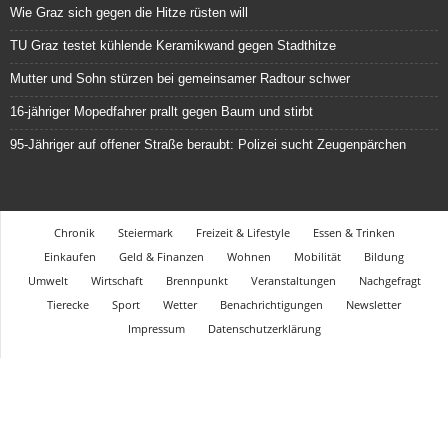
Wie Graz sich gegen die Hitze rüsten will
TU Graz testet kühlende Keramikwand gegen Stadthitze
Mutter und Sohn stürzen bei gemeinsamer Radtour schwer
16-jähriger Mopedfahrer prallt gegen Baum und stirbt
95-Jähriger auf offener Straße beraubt: Polizei sucht Zeugenpärchen
Chronik
Steiermark
Freizeit & Lifestyle
Essen & Trinken
Einkaufen
Geld & Finanzen
Wohnen
Mobilität
Bildung
Umwelt
Wirtschaft
Brennpunkt
Veranstaltungen
Nachgefragt
Tierecke
Sport
Wetter
Benachrichtigungen
Newsletter
Impressum
Datenschutzerklärung