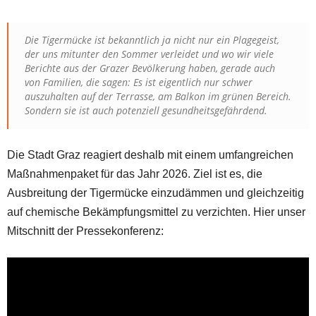
Die Tigermücke ist bekanntlich ja nicht nur ein Plagegeist,
der uns mitunter den Sommer verleidet und wo wir viele
Berichte aus der Grazer Bevölkerung haben, gerade auch
von Familien, die sagen: Es ist eigentlich nur schwer
auszuhalten auf der Terrasse, am Balkon im grünen Bereich.
Sondern sie ist auch potenziell gesundheitsgefährdend.
Die Stadt Graz reagiert deshalb mit einem umfangreichen
Maßnahmenpaket für das Jahr 2026. Ziel ist es, die
Ausbreitung der Tigermücke einzudämmen und gleichzeitig
auf chemische Bekämpfungsmittel zu verzichten. Hier unser
Mitschnitt der Pressekonferenz: