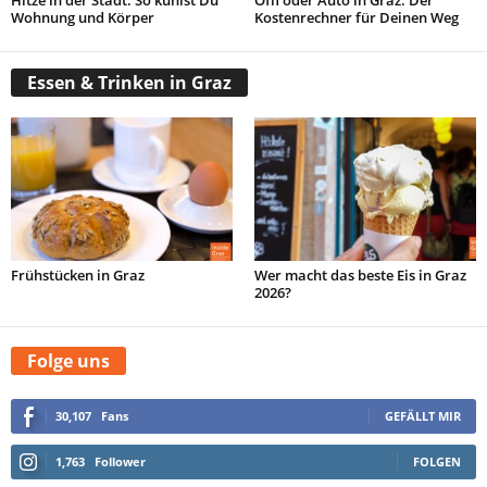
Wohnung und Körper
Kostenrechner für Deinen Weg
Essen & Trinken in Graz
Frühstücken in Graz
Wer macht das beste Eis in Graz
2026?
Folge uns
30,107
Fans
GEFÄLLT MIR
1,763
Follower
FOLGEN