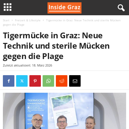
Start
Freizeit & Lifestyle
Tigermücke in Graz: Neue Technik und sterile Mücken
I
gegen die Plage
Tigermücke in Graz: Neue
n
Technik und sterile Mücken
s
gegen die Plage
i
Zuletzt aktualisiert: 18. März 2026
d
e
G
r
a