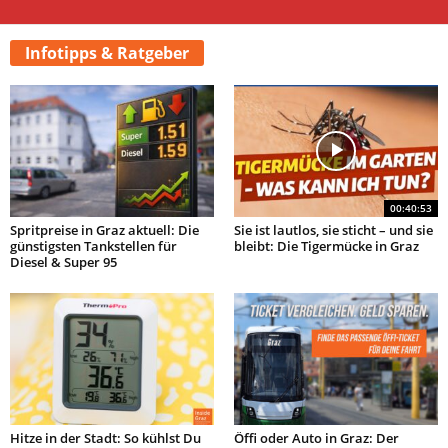
Infotipps & Ratgeber
00:40:53
Spritpreise in Graz aktuell: Die
Sie ist lautlos, sie sticht – und sie
günstigsten Tankstellen für
bleibt: Die Tigermücke in Graz
Diesel & Super 95
Hitze in der Stadt: So kühlst Du
Öffi oder Auto in Graz: Der