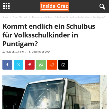
Start
Graz Chronik
Kommt endlich ein Schulbus für Volksschulkinder in Puntigam?
I
Kommt endlich ein Schulbus
n
für Volksschulkinder in
s
Puntigam?
i
Zuletzt aktualisiert: 18. Dezember 2024
d
e
G
r
a