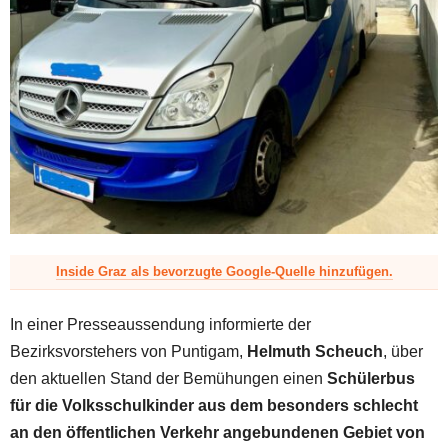
z
Inside Graz als bevorzugte Google-Quelle hinzufügen.
In einer Presseaussendung informierte der
Bezirksvorstehers von Puntigam,
Helmuth Scheuch
, über
den aktuellen Stand der Bemühungen einen
Schülerbus
für die Volksschulkinder aus dem besonders schlecht
an den öffentlichen Verkehr angebundenen Gebiet von