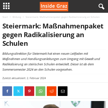
Start
Bildung
Steiermark: Maßnahmenpaket gegen Radikalisierung an Schulen
I
Steiermark: Maßnahmenpaket
n
gegen Radikalisierung an
s
Schulen
i
Bildungsdirektion für Steiermark hat einen neuen Leitfaden mit
Maßnahmen und Handlungsanleitungen zum Umgang mit Gewalt und
d
Radikalisierung an steirischen Schulen entwickelt. Dieser ist ab dem
Sommersemester 2024 an den Schulen vorgesehen.
e
Zuletzt aktualisiert: 2. Februar 2024
G
r
a