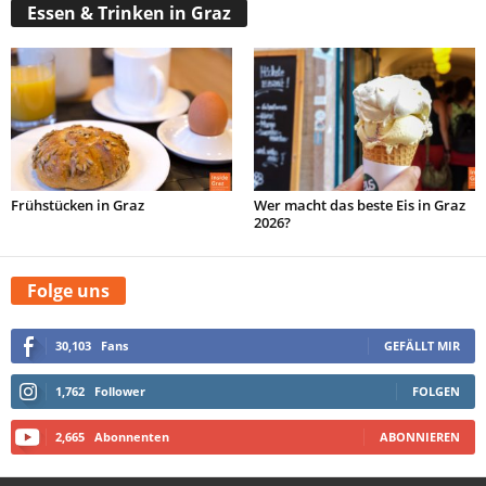
Essen & Trinken in Graz
Frühstücken in Graz
Wer macht das beste Eis in Graz
2026?
Folge uns
30,103
Fans
GEFÄLLT MIR
1,762
Follower
FOLGEN
2,665
Abonnenten
ABONNIEREN