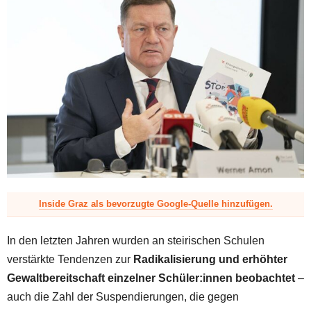
z
Inside Graz als bevorzugte Google-Quelle hinzufügen.
In den letzten Jahren wurden an steirischen Schulen
verstärkte Tendenzen zur
Radikalisierung und erhöhter
Gewaltbereitschaft einzelner Schüler:innen beobachtet
–
auch die Zahl der Suspendierungen, die gegen