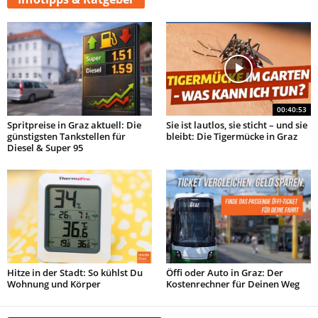
00:40:53
Spritpreise in Graz aktuell: Die
Sie ist lautlos, sie sticht – und sie
günstigsten Tankstellen für
bleibt: Die Tigermücke in Graz
Diesel & Super 95
Hitze in der Stadt: So kühlst Du
Öffi oder Auto in Graz: Der
Wohnung und Körper
Kostenrechner für Deinen Weg