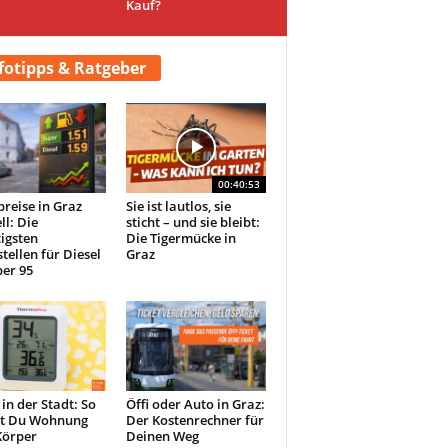
Kauf?
fotipps & Ratgeber
00:40:53
preise in Graz
Sie ist lautlos, sie
ll: Die
sticht – und sie bleibt:
igsten
Die Tigermücke in
tellen für Diesel
Graz
er 95
 in der Stadt: So
Öffi oder Auto in Graz:
st Du Wohnung
Der Kostenrechner für
Körper
Deinen Weg