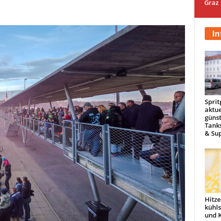
Graz
In
Sprit
aktue
günst
Tanks
& Sup
Hitze
kühl
und 