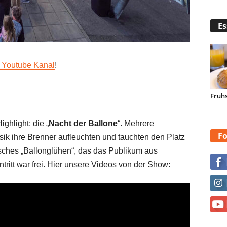
Es
 Youtube Kanal
!
Frühs
ghlight: die „
Nacht der Ballone
“. Mehrere
Fo
sik ihre Brenner aufleuchten und tauchten den Platz
sisches „Ballonglühen“, das das Publikum aus
tritt war frei. Hier unsere Videos von der Show: