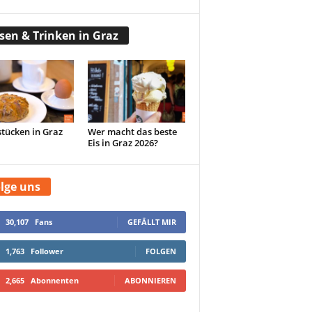
sen & Trinken in Graz
tücken in Graz
Wer macht das beste
Eis in Graz 2026?
lge uns
30,107
Fans
GEFÄLLT MIR
1,763
Follower
FOLGEN
2,665
Abonnenten
ABONNIEREN