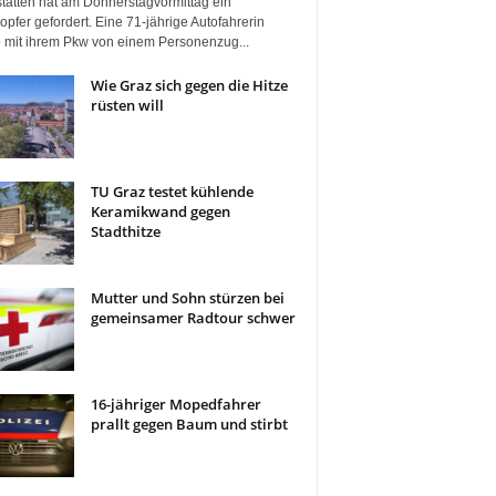
tätten hat am Donnerstagvormittag ein
pfer gefordert. Eine 71-jährige Autofahrerin
 mit ihrem Pkw von einem Personenzug...
Wie Graz sich gegen die Hitze
rüsten will
TU Graz testet kühlende
Keramikwand gegen
Stadthitze
Mutter und Sohn stürzen bei
gemeinsamer Radtour schwer
16-jähriger Mopedfahrer
prallt gegen Baum und stirbt