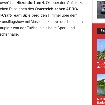
Power“ hat
Hitzendorf
am 4. Oktober den Auftakt zum
elten Pilot:innen des Ö
sterreichischen AERO-
r-Craft-Team Spielberg
den Himmel über dem
 Kunstflugshow mit Musik – inklusive des beliebten
auplatz war der Fußballplatz beim Sport- und
Fr
schenhalle.
Top-A
der S
Die s
Bade