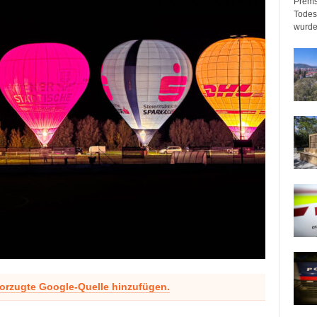
Prems
Todeso
wurde
vorzugte Google-Quelle hinzufügen.