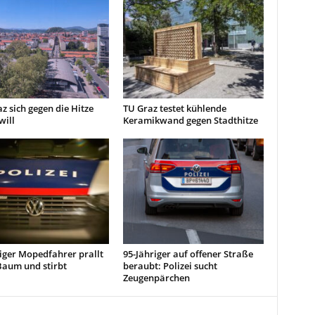
z sich gegen die Hitze
TU Graz testet kühlende
will
Keramikwand gegen Stadthitze
iger Mopedfahrer prallt
95-Jähriger auf offener Straße
Baum und stirbt
beraubt: Polizei sucht
Zeugenpärchen