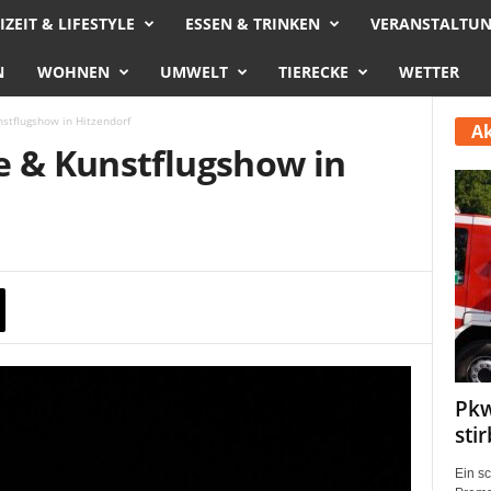
IZEIT & LIFESTYLE
ESSEN & TRINKEN
VERANSTALTU
N
WOHNEN
UMWELT
TIERECKE
WETTER
stflugshow in Hitzendorf
Ak
e & Kunstflugshow in
Pkw
sti
Ein s