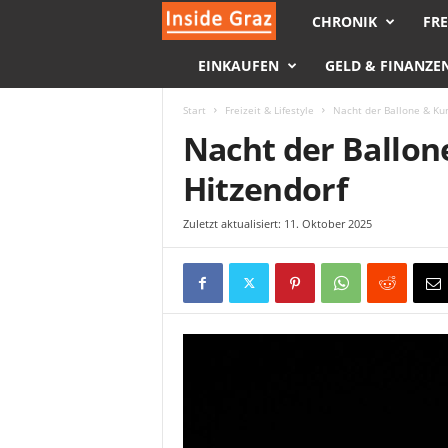
CHRONIK
FRE
I
EINKAUFEN
GELD & FINANZE
n
s
Start
Freizeit & Lifestyle
Nacht der Ballone & Kun
Nacht der Ballon
i
Hitzendorf
d
Zuletzt aktualisiert: 11. Oktober 2025
e
G
r
a
z