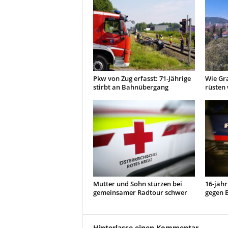
Pkw von Zug erfasst: 71-Jährige
Wie Gra
stirbt an Bahnübergang
rüsten 
Mutter und Sohn stürzen bei
16-jähr
gemeinsamer Radtour schwer
gegen 
Hinterlasse einen Kommentar