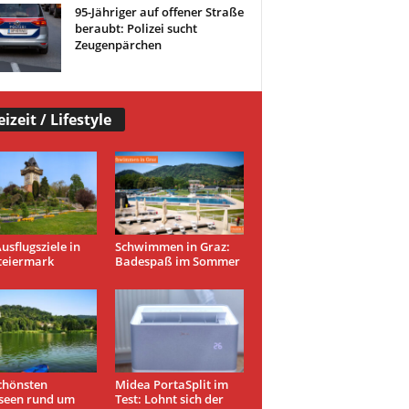
95-Jähriger auf offener Straße
beraubt: Polizei sucht
Zeugenpärchen
eizeit / Lifestyle
usflugsziele in
Schwimmen in Graz:
teiermark
Badespaß im Sommer
chönsten
Midea PortaSplit im
seen rund um
Test: Lohnt sich der