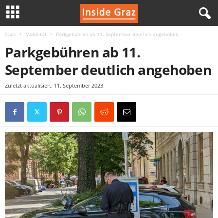
Start
Mobilität
Parkgebühren ab 11. September deutlich angehoben
I
Parkgebühren ab 11.
n
September deutlich angehoben
s
Zuletzt aktualisiert: 11. September 2023
i
d
e
G
r
a