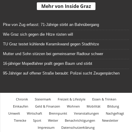
Mehr von Inside Graz
Pkw von Zug erfasst: 71-Jährige stirbt an Bahnübergang
Wie Graz sich gegen die Hitze rüsten will
TU Graz testet kühlende Keramikwand gegen Stadthitze
Mutter und Sohn stürzen bei gemeinsamer Radtour schwer
16-jähriger Mopedfahrer prallt gegen Baum und stirbt
95-Jähriger auf offener Straße beraubt: Polizei sucht Zeugenpärchen
Chronik
Steiermark
Freizeit & Lifestyle
Essen & Trinken
Einkaufen
Geld & Finanzen
Wohnen
Mobilität
Bildung
Umwelt
Wirtschaft
Brennpunkt
Veranstaltungen
Nachgefragt
Tierecke
Sport
Wetter
Benachrichtigungen
Newsletter
Impressum
Datenschutzerklärung