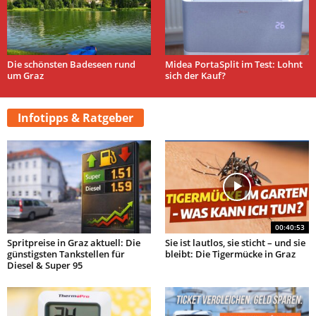
Die schönsten Badeseen rund
Midea PortaSplit im Test: Lohnt
um Graz
sich der Kauf?
Infotipps & Ratgeber
00:40:53
Spritpreise in Graz aktuell: Die
Sie ist lautlos, sie sticht – und sie
günstigsten Tankstellen für
bleibt: Die Tigermücke in Graz
Diesel & Super 95