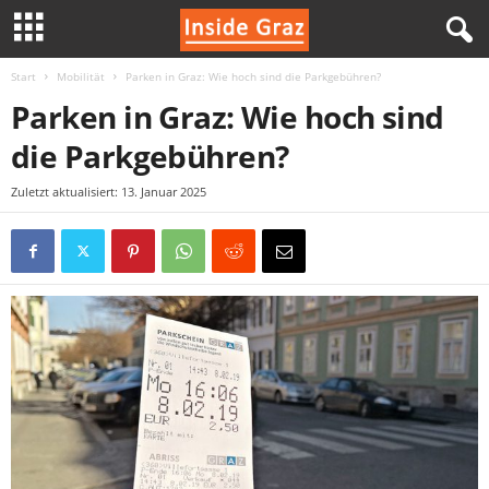
Start
Mobilität
Parken in Graz: Wie hoch sind die Parkgebühren?
I
Parken in Graz: Wie hoch sind
n
die Parkgebühren?
s
Zuletzt aktualisiert: 13. Januar 2025
i
d
e
G
r
a