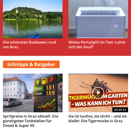
Die schönsten Badeseen rund
Midea PortaSplit im Test: Lohnt
um Graz
sich der Kauf?
Infotipps & Ratgeber
00:40:53
Spritpreise in Graz aktuell: Die
Sie ist lautlos, sie sticht – und sie
günstigsten Tankstellen für
bleibt: Die Tigermücke in Graz
Diesel & Super 95