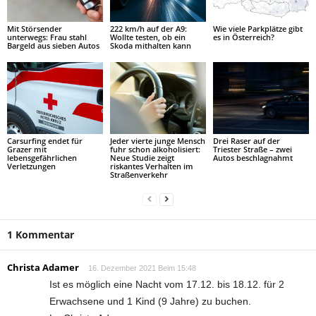
Mit Störsender
222 km/h auf der A9:
Wie viele Parkplätze gibt
unterwegs: Frau stahl
Wollte testen, ob ein
es in Österreich?
Bargeld aus sieben Autos
Skoda mithalten kann
Carsurfing endet für
Jeder vierte junge Mensch
Drei Raser auf der
Grazer mit
fuhr schon alkoholisiert:
Triester Straße – zwei
lebensgefährlichen
Neue Studie zeigt
Autos beschlagnahmt
Verletzungen
riskantes Verhalten im
Straßenverkehr
1 Kommentar
Christa Adamer
16. Dezember 2021 Beim 15:48
Ist es möglich eine Nacht vom 17.12. bis 18.12. für 2
Erwachsene und 1 Kind (9 Jahre) zu buchen.