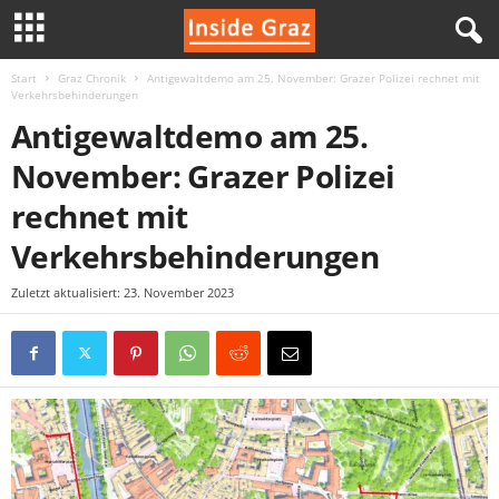
Start
Graz Chronik
Antigewaltdemo am 25. November: Grazer Polizei rechnet mit
I
Verkehrsbehinderungen
Antigewaltdemo am 25.
n
November: Grazer Polizei
s
rechnet mit
i
Verkehrsbehinderungen
d
Zuletzt aktualisiert: 23. November 2023
e
G
r
a