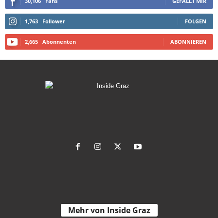
30,106
Fans
GEFÄLLT MIR
1,763
Follower
FOLGEN
2,665
Abonnenten
ABONNIEREN
Mehr von Inside Graz