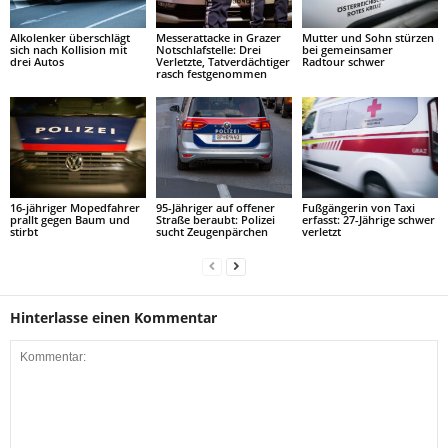
Alkolenker überschlägt
Messerattacke in Grazer
Mutter und Sohn stürzen
sich nach Kollision mit
Notschlafstelle: Drei
bei gemeinsamer
drei Autos
Verletzte, Tatverdächtiger
Radtour schwer
rasch festgenommen
16-jähriger Mopedfahrer
95-Jähriger auf offener
Fußgängerin von Taxi
prallt gegen Baum und
Straße beraubt: Polizei
erfasst: 27-Jährige schwer
stirbt
sucht Zeugenpärchen
verletzt
Hinterlasse einen Kommentar