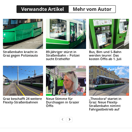
Verwandte Artikel
Mehr vom Autor
Straßenbahn kracht in
89-Jähriger stürzt in
Bus, Bim und S-Bahn
Graz gegen Polizeiauto
Straßenbahn – Polizei
werden teurer: Das
sucht Ersthelfer
kosten Öffis ab 1. Juli
Graz beschafft 24 weitere
Neue Stimme für
„Theodora“ startet in
Flexity-Straßenbahnen
Durchsagen in Grazer
Graz: Neue Flexity-
Öffis
Straßenbahn nimmt
Fahrgastbetrieb auf