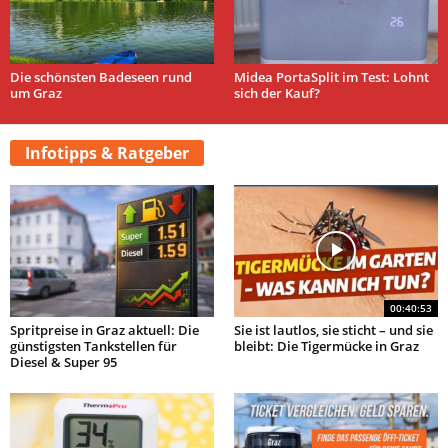
Die schönsten Badeseen rund
Midea PortaSplit im Test: Lohnt
um Graz
sich der Kauf?
Infotipps & Ratgeber
00:40:53
Spritpreise in Graz aktuell: Die
Sie ist lautlos, sie sticht – und sie
günstigsten Tankstellen für
bleibt: Die Tigermücke in Graz
Diesel & Super 95