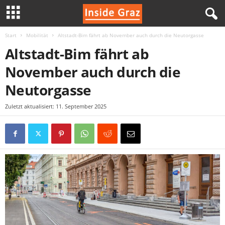
Start
Mobilität
Altstadt-Bim fährt ab November auch durch die Neutorgasse
I
Altstadt-Bim fährt ab
n
November auch durch die
s
Neutorgasse
i
Zuletzt aktualisiert: 11. September 2025
d
e
G
r
a