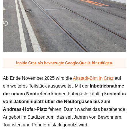
z
Inside Graz als bevorzugte Google-Quelle hinzufügen.
Ab Ende November 2025 wird die
Altstadt-Bim in Graz
auf
ein weiteres Teilstück ausgeweitet. Mit der
Inbetriebnahme
der neuen Neutorlinie
können Fahrgäste künftig
kostenlos
vom Jakominiplatz über die Neutorgasse bis zum
Andreas-Hofer-Platz
fahren. Damit wächst das bestehende
Angebot im Stadtzentrum, das seit Jahren von Bewohnern,
Touristen und Pendlern stark genutzt wird.