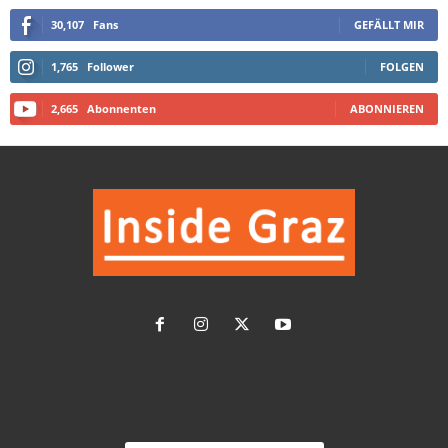
30,107
Fans
GEFÄLLT MIR
1,765
Follower
FOLGEN
2,665
Abonnenten
ABONNIEREN