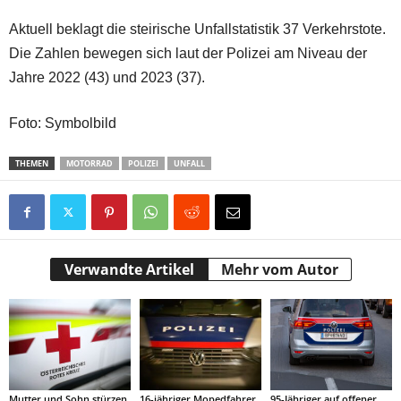
Aktuell beklagt die steirische Unfallstatistik 37 Verkehrstote.
Die Zahlen bewegen sich laut der Polizei am Niveau der
Jahre 2022 (43) und 2023 (37).
Foto: Symbolbild
THEMEN
MOTORRAD
POLIZEI
UNFALL
Verwandte Artikel
Mehr vom Autor
Mutter und Sohn stürzen
16-jähriger Mopedfahrer
95-Jähriger auf offener