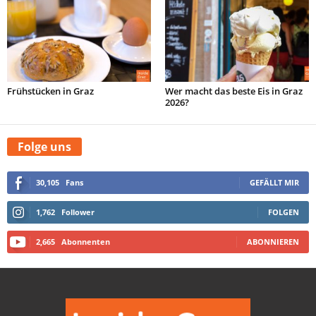
Frühstücken in Graz
Wer macht das beste Eis in Graz
2026?
Folge uns
30,105
Fans
GEFÄLLT MIR
1,762
Follower
FOLGEN
2,665
Abonnenten
ABONNIEREN