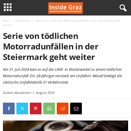
Start
Steiermark
Serie von tödlichen Motorradunfällen in der Steiermark geht
I
weiter
Serie von tödlichen
n
Motorradunfällen in der
s
Steiermark geht weiter
i
Am 31. Juli 2024 kam es auf der L606 in Klosterwinkel zu einem tödlichen
d
Motorradunfall. Ein 28-Jähriger verstarb am Unfallort. Aktuell beklagt die
steirische Unfallstatistik 37 Verkehrstote
e
Zuletzt aktualisiert: 1. August 2024
G
r
a