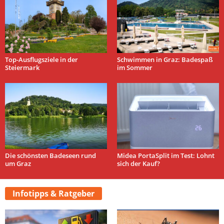
Top-Ausflugsziele in der
Schwimmen in Graz: Badespaß
Steiermark
im Sommer
Die schönsten Badeseen rund
Midea PortaSplit im Test: Lohnt
um Graz
sich der Kauf?
Infotipps & Ratgeber