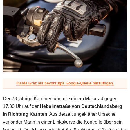
z
Inside Graz als bevorzugte Google-Quelle hinzufügen.
Der 28-jährige Kärntner fuhr mit seinem Motorrad gegen
17.30 Uhr auf der
Hebalmstraße von Deutschlandsberg
in Richtung Kärnten
. Aus derzeit ungeklärter Ursache
verlor der Mann in einer Linkskurve die Kontrolle über sein
Motorrad. Der Mann geriet bei Straßenkilometer 14,9 auf das