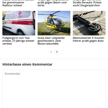
bei gemeinsamer
prallt gegen Baum und
Straße beraubt: Polizei
Radtour schwer
stirbt
sucht Zeugenpärchen
Fußgängerin von Taxi
Sozia über Leitplanke
Alkoholisierter E-Scooter-
erfasst: 27-Jährige schwer
geschleudert: Zwei
Fahrer prallt gegen Auto
verletzt
Motorradunfälle
Hinterlasse einen Kommentar