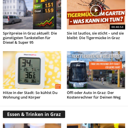
00:40:53
Spritpreise in Graz aktuell: Die
Sie ist lautlos, sie sticht – und sie
günstigsten Tankstellen für
bleibt: Die Tigermücke in Graz
Diesel & Super 95
Hitze in der Stadt: So kühlst Du
Öffi oder Auto in Graz: Der
Wohnung und Körper
Kostenrechner für Deinen Weg
Essen & Trinken in Graz