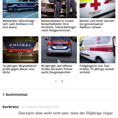
Alkolenker überschlägt
Messerattacke in Grazer
Mutter und Sohn stürzen
sich nach Kollision mit
Notschlafstelle: Drei
bei gemeinsamer
drei Autos
Verletzte, Tatverdächtiger
Radtour schwer
rasch festgenommen
16-jähriger Mopedfahrer
95-Jähriger auf offener
Fußgängerin von Taxi
prallt gegen Baum und
Straße beraubt: Polizei
erfasst: 27-Jährige schwer
stirbt
sucht Zeugenpärchen
verletzt
1 Kommentar
kurbranz
20. Februar 2022 Beim 23:51
Das kann aber wohl nicht sein, dass der 50jährige Ungar