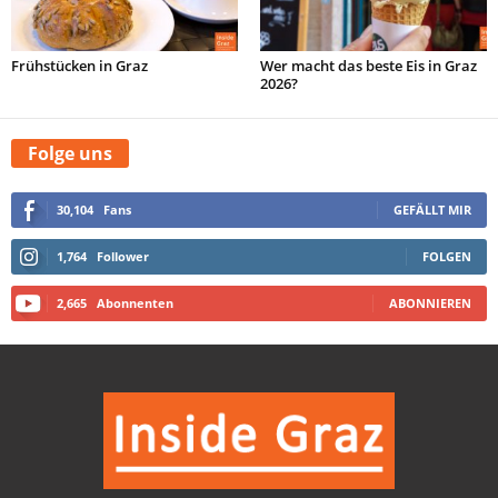
Frühstücken in Graz
Wer macht das beste Eis in Graz
2026?
Folge uns
30,104
Fans
GEFÄLLT MIR
1,764
Follower
FOLGEN
2,665
Abonnenten
ABONNIEREN