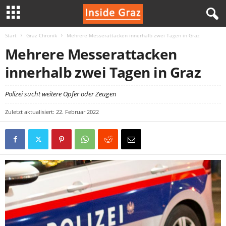
Start
Graz Chronik
Mehrere Messerattacken innerhalb zwei Tagen in Graz
I
Mehrere Messerattacken
n
innerhalb zwei Tagen in Graz
s
Polizei sucht weitere Opfer oder Zeugen
i
Zuletzt aktualisiert: 22. Februar 2022
d
e
G
r
a