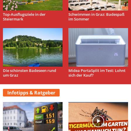
Top-Ausflugsziele in der
Schwimmen in Graz: Badespaß
Steiermark
im Sommer
Die schönsten Badeseen rund
Midea PortaSplit im Test: Lohnt
um Graz
sich der Kauf?
Infotipps & Ratgeber