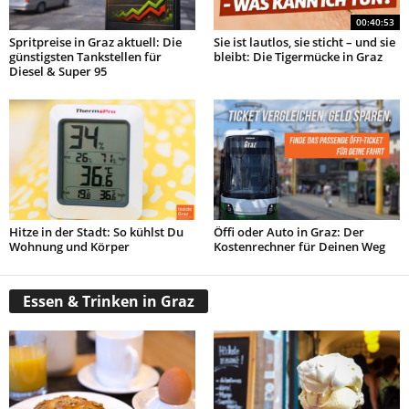
00:40:53
Spritpreise in Graz aktuell: Die
Sie ist lautlos, sie sticht – und sie
günstigsten Tankstellen für
bleibt: Die Tigermücke in Graz
Diesel & Super 95
Hitze in der Stadt: So kühlst Du
Öffi oder Auto in Graz: Der
Wohnung und Körper
Kostenrechner für Deinen Weg
Essen & Trinken in Graz