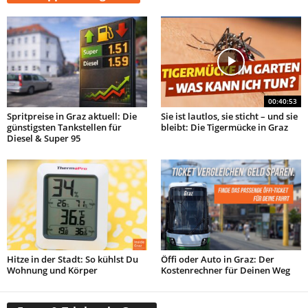
00:40:53
Spritpreise in Graz aktuell: Die
Sie ist lautlos, sie sticht – und sie
günstigsten Tankstellen für
bleibt: Die Tigermücke in Graz
Diesel & Super 95
Hitze in der Stadt: So kühlst Du
Öffi oder Auto in Graz: Der
Wohnung und Körper
Kostenrechner für Deinen Weg