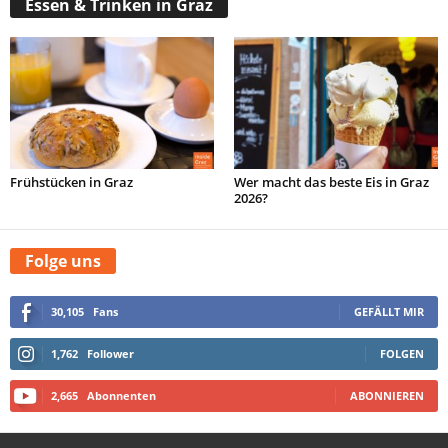
Essen & Trinken in Graz
Frühstücken in Graz
Wer macht das beste Eis in Graz
2026?
Folge uns
30,105
Fans
GEFÄLLT MIR
1,762
Follower
FOLGEN
2,665
Abonnenten
ABONNIEREN