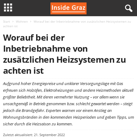
Start
Wohnen
Worauf bei der Inbetriebnahme von zusätzlichen Heizsystemen zu
I
achten ist
Worauf bei der
n
Inbetriebnahme von
s
zusätzlichen Heizsystemen zu
i
achten ist
d
Aufgrund hoher Energiepreise und unklarer Versorgungslage mit Gas
erfreuen sich Holzöfen, Elektroheizungen und andere Heizmethoden aktuell
e
größter Beliebtheit. Mit deren vermehrter Nutzung – vor allem wenn sie
unsachgemäß in Betrieb genommen bzw. schlecht gewartet werden – steigt
G
jedoch die Brandgefahr. Experten warnen vor einem Anstieg an
Wohnungsbränden in den kommenden Heizperioden und geben Tipps, um
r
sicher durch die Heizsaison zu kommen.
a
Zuletzt aktualisiert: 21. September 2022