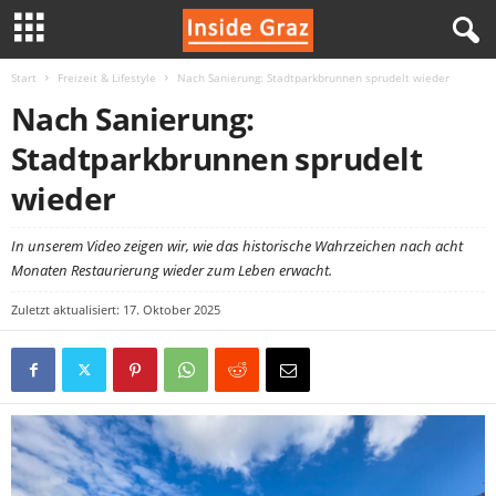
Start
Freizeit & Lifestyle
Nach Sanierung: Stadtparkbrunnen sprudelt wieder
I
Nach Sanierung:
n
Stadtparkbrunnen sprudelt
s
wieder
i
In unserem Video zeigen wir, wie das historische Wahrzeichen nach acht
Monaten Restaurierung wieder zum Leben erwacht.
d
Zuletzt aktualisiert: 17. Oktober 2025
e
G
r
a