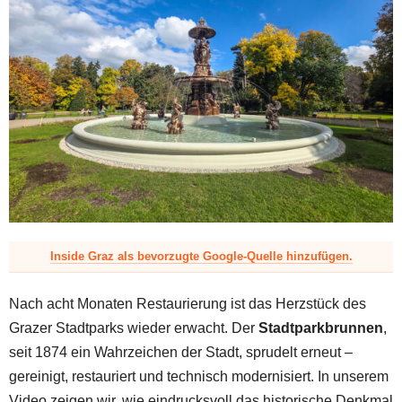
z
Inside Graz als bevorzugte Google-Quelle hinzufügen.
Nach acht Monaten Restaurierung ist das Herzstück des
Grazer Stadtparks wieder erwacht. Der
Stadtparkbrunnen
,
seit 1874 ein Wahrzeichen der Stadt, sprudelt erneut –
gereinigt, restauriert und technisch modernisiert. In unserem
Video zeigen wir, wie eindrucksvoll das historische Denkmal