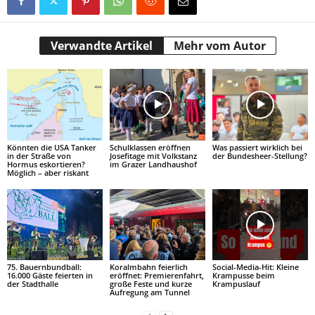
Verwandte Artikel
Mehr vom Autor
Könnten die USA Tanker
Schulklassen eröffnen
Was passiert wirklich bei
in der Straße von
Josefitage mit Volkstanz
der Bundesheer-Stellung?
Hormus eskortieren?
im Grazer Landhaushof
Möglich – aber riskant
75. Bauernbundball:
Koralmbahn feierlich
Social-Media-Hit: Kleine
16.000 Gäste feierten in
eröffnet: Premierenfahrt,
Krampusse beim
der Stadthalle
große Feste und kurze
Krampuslauf
Aufregung am Tunnel