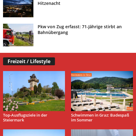
Hitzenacht
Pkw von Zug erfasst: 71-Jährige stirbt an
Bahnübergang
Freizeit / Lifestyle
Top-Ausflugsziele in der
Schwimmen in Graz: Badespaß
Steiermark
im Sommer