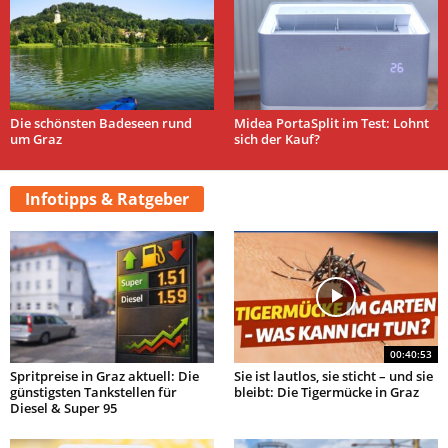
Die schönsten Badeseen rund
Midea PortaSplit im Test: Lohnt
um Graz
sich der Kauf?
Infotipps & Ratgeber
00:40:53
Spritpreise in Graz aktuell: Die
Sie ist lautlos, sie sticht – und sie
günstigsten Tankstellen für
bleibt: Die Tigermücke in Graz
Diesel & Super 95