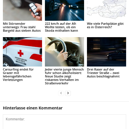
Mit Störsender
222 km/h auf der A9:
Wie viele Parkplätze gibt
unterwegs: Frau stahl
Wollte testen, ob ein
es in Österreich?
Bargeld aus sieben Autos
Skoda mithalten kann
Carsurfing endet für
Jeder vierte junge Mensch
Drei Raser auf der
Grazer mit
fuhr schon alkoholisiert:
Triester Straße – zwei
lebensgefährlichen
Neue Studie zeigt
Autos beschlagnahmt
Verletzungen
riskantes Verhalten im
Straßenverkehr
Hinterlasse einen Kommentar