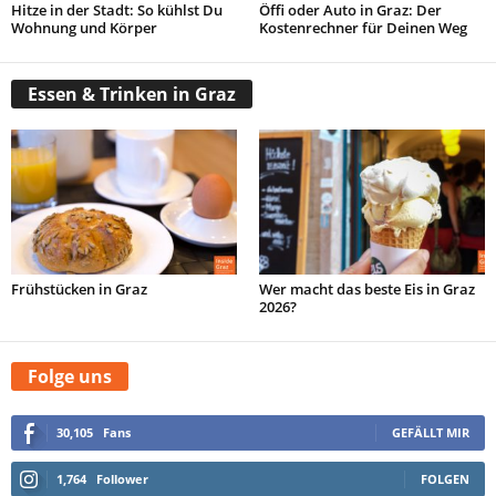
Hitze in der Stadt: So kühlst Du
Öffi oder Auto in Graz: Der
Wohnung und Körper
Kostenrechner für Deinen Weg
Essen & Trinken in Graz
Frühstücken in Graz
Wer macht das beste Eis in Graz
2026?
Folge uns
30,105
Fans
GEFÄLLT MIR
1,764
Follower
FOLGEN