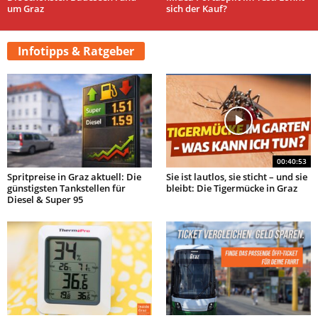
um Graz
sich der Kauf?
Infotipps & Ratgeber
00:40:53
Spritpreise in Graz aktuell: Die
Sie ist lautlos, sie sticht – und sie
günstigsten Tankstellen für
bleibt: Die Tigermücke in Graz
Diesel & Super 95