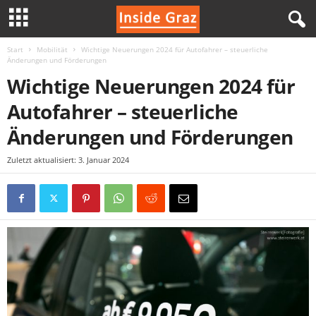
Start
Mobilität
Wichtige Neuerungen 2024 für Autofahrer – steuerliche
I
Änderungen und Förderungen
Wichtige Neuerungen 2024 für
n
Autofahrer – steuerliche
s
Änderungen und Förderungen
i
Zuletzt aktualisiert: 3. Januar 2024
d
e
G
r
a