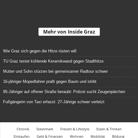
Mehr von Inside Graz
Wie Graz sich gegen die Hitze rüsten will
TU Graz testet kühlende Keramikwand gegen Stadthitze
Mutter und Sohn stürzen bei gemeinsamer Radtour schwer
16-jähriger Mopedfahrer prallt gegen Baum und stirbt
95-Jähriger auf offener Straße beraubt: Polizei sucht Zeugenpärchen
Fußgängerin von Taxi erfasst: 27-Jährige schwer verletzt
Chronik
Steiermark
Freizeit & Lifestyle
Essen & Trinken
Einkaufen
Geld & Finanzen
Wohnen
Mobilität
Bildung