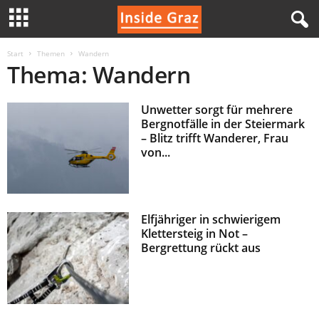
I
Start
Themen
Wandern
Thema: Wandern
n
Unwetter sorgt für mehrere
s
Bergnotfälle in der Steiermark
– Blitz trifft Wanderer, Frau
i
von...
d
e
Elfjähriger in schwierigem
Klettersteig in Not –
G
Bergrettung rückt aus
r
a