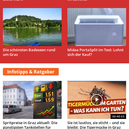
Die schönsten Badeseen rund
Midea PortaSplit im Test: Lohnt
um Graz
sich der Kauf?
Infotipps & Ratgeber
00:40:53
Spritpreise in Graz aktuell: Die
Sie ist lautlos, sie sticht – und sie
günstigsten Tankstellen für
bleibt: Die Tigermücke in Graz