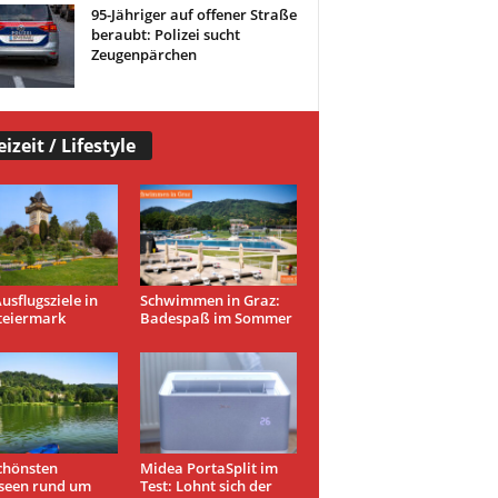
95-Jähriger auf offener Straße
beraubt: Polizei sucht
Zeugenpärchen
eizeit / Lifestyle
usflugsziele in
Schwimmen in Graz:
teiermark
Badespaß im Sommer
chönsten
Midea PortaSplit im
seen rund um
Test: Lohnt sich der