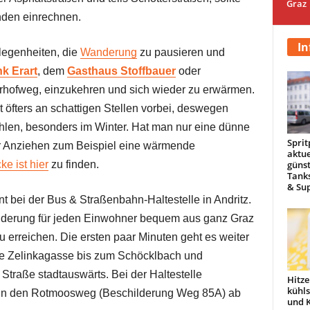
Graz
nden einrechnen.
In
legenheiten, die
Wanderung
zu pausieren und
k Erart
, dem
Gasthaus Stoffbauer
oder
rhofweg, einzukehren und sich wieder zu erwärmen.
öfters an schattigen Stellen vorbei, deswegen
hlen, besonders im Winter. Hat man nur eine dünne
Sprit
er Anziehen zum Beispiel eine wärmende
aktue
günst
e ist hier
zu finden.
Tanks
& Sup
t bei der Bus & Straßenbahn-Haltestelle in Andritz.
nderung für jeden Einwohner bequem aus ganz Graz
zu erreichen. Die ersten paar Minuten geht es weiter
die Zelinkagasse bis zum Schöcklbach und
Straße stadtauswärts. Bei der Haltestelle
Hitze
kühl
in den Rotmoosweg (Beschilderung Weg 85A) ab
und 