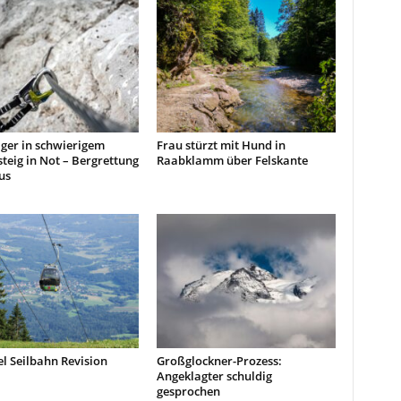
iger in schwierigem
Frau stürzt mit Hund in
steig in Not – Bergrettung
Raabklamm über Felskante
us
l Seilbahn Revision
Großglockner-Prozess:
Angeklagter schuldig
gesprochen