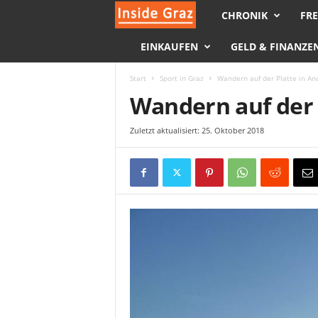
CHRONIK
FRE
I
EINKAUFEN
GELD & FINANZE
n
s
Start
Sport in Graz
Wandern auf der Platte in And
Wandern auf der 
i
Zuletzt aktualisiert: 25. Oktober 2018
d
e
G
r
a
z