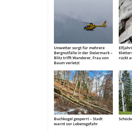
Unwetter sorgt für mehrere
Elfjähr
Bergnotfälle in der Steiermark –
Kletter
Blitz trifft Wanderer, Frau von
rückt a
Baum verletzt
Buchkogel gesperrt – Stadt
Schöcke
warnt vor Lebensgefahr