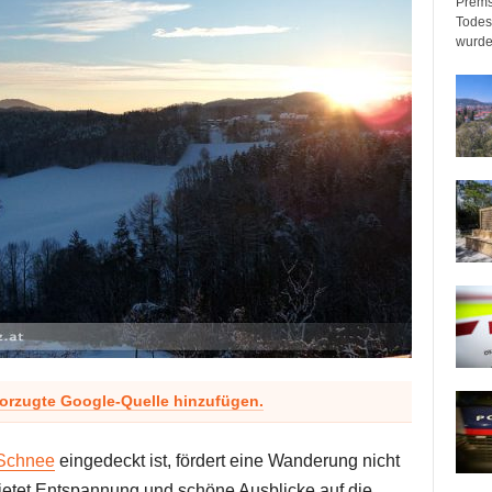
Prems
Todeso
wurde
vorzugte Google-Quelle hinzufügen.
 Schnee
eingedeckt ist, fördert eine Wanderung nicht
ietet Entspannung und schöne Ausblicke auf die