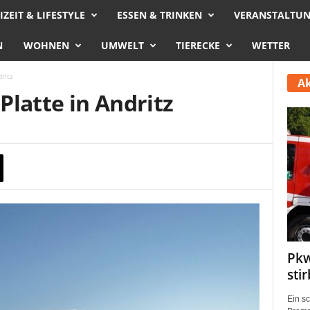
IZEIT & LIFESTYLE
ESSEN & TRINKEN
VERANSTALTU
N
WOHNEN
UMWELT
TIERECKE
WETTER
ritz
Ak
Platte in Andritz
Pkw
sti
Ein s