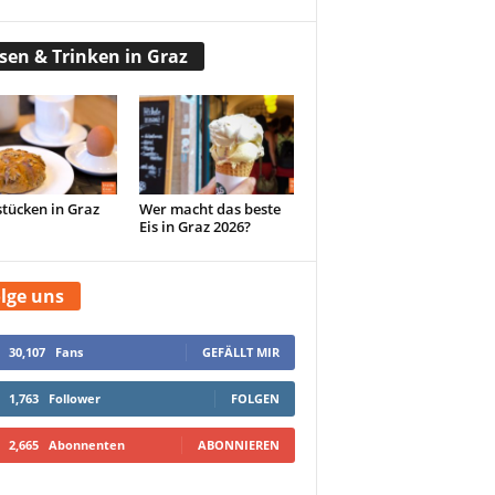
sen & Trinken in Graz
tücken in Graz
Wer macht das beste
Eis in Graz 2026?
lge uns
30,107
Fans
GEFÄLLT MIR
1,763
Follower
FOLGEN
2,665
Abonnenten
ABONNIEREN