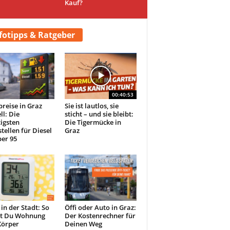
Kauf?
fotipps & Ratgeber
00:40:53
preise in Graz
Sie ist lautlos, sie
ll: Die
sticht – und sie bleibt:
igsten
Die Tigermücke in
tellen für Diesel
Graz
er 95
 in der Stadt: So
Öffi oder Auto in Graz:
st Du Wohnung
Der Kostenrechner für
Körper
Deinen Weg