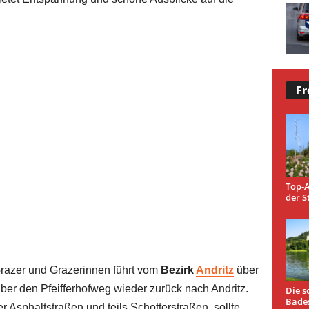
Fr
Top-A
der S
azer und Grazerinnen führt vom
Bezirk
Andritz
über
über den Pfeifferhofweg wieder zurück nach Andritz.
Die s
Bade
 Asphaltstraßen und teils Schotterstraßen, sollte