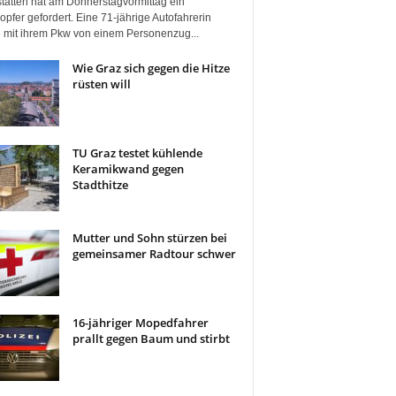
tätten hat am Donnerstagvormittag ein
pfer gefordert. Eine 71-jährige Autofahrerin
 mit ihrem Pkw von einem Personenzug...
Wie Graz sich gegen die Hitze
rüsten will
TU Graz testet kühlende
Keramikwand gegen
Stadthitze
Mutter und Sohn stürzen bei
gemeinsamer Radtour schwer
16-jähriger Mopedfahrer
prallt gegen Baum und stirbt