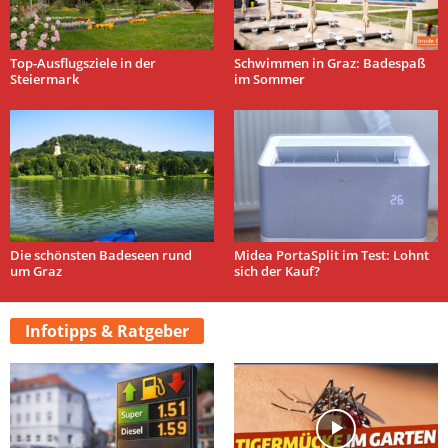
Top-Ausflugsziele in der
Schwimmen in Graz: Badespaß
Steiermark
im Sommer
Die schönsten Badeseen rund
Midea PortaSplit im Test: Lohnt
um Graz
sich der Kauf?
Infotipps & Ratgeber