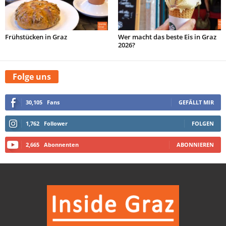
Frühstücken in Graz
Wer macht das beste Eis in Graz
2026?
Folge uns
30,105
Fans
GEFÄLLT MIR
1,762
Follower
FOLGEN
2,665
Abonnenten
ABONNIEREN