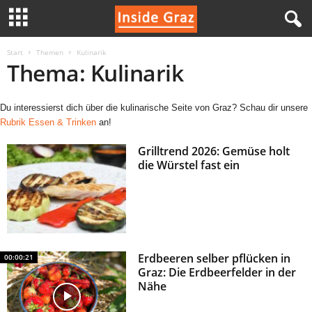
I
Start
Themen
Kulinarik
Thema: Kulinarik
n
Du interessierst dich über die kulinarische Seite von Graz? Schau dir unsere
s
Rubrik Essen & Trinken
an!
i
Grilltrend 2026: Gemüse holt
die Würstel fast ein
d
e
G
Erdbeeren selber pflücken in
00:00:21
r
Graz: Die Erdbeerfelder in der
Nähe
a