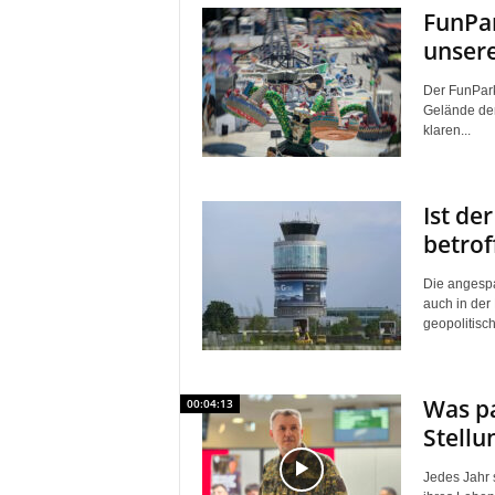
FunPar
unser
Der FunPark
Gelände der
klaren...
Ist de
betrof
Die angespa
auch in der 
geopolitisc
Was pa
00:04:13
Stellu
Jedes Jahr 