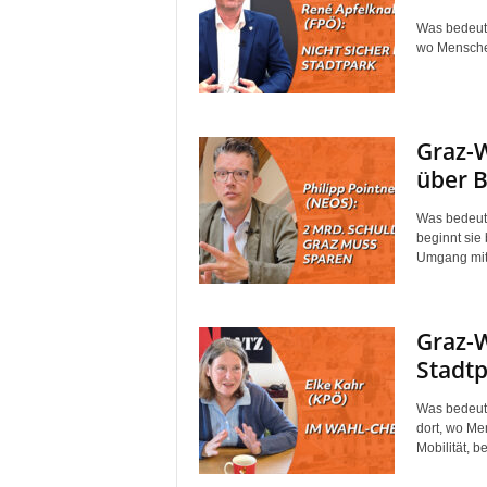
Was bedeute
wo Menschen
Graz-W
über B
Was bedeute
beginnt sie
Umgang mit 
Graz-W
Stadtp
Was bedeutet
dort, wo Me
Mobilität, bei