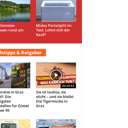
chönsten
Midea PortaSplit im
seen rund um
Test: Lohnt sich der
Kauf?
fotipps & Ratgeber
00:40:53
preise in Graz
Sie ist lautlos, sie
ll: Die
sticht – und sie bleibt:
igsten
Die Tigermücke in
tellen für Diesel
Graz
er 95