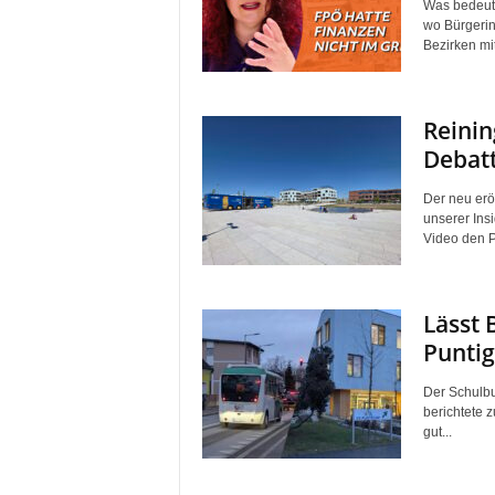
Was bedeute
wo Bürgerin
Bezirken mit
Reinin
Debat
Der neu erö
unserer Ins
Video den Pl
Lässt 
Puntig
Der Schulbu
berichtete 
gut...