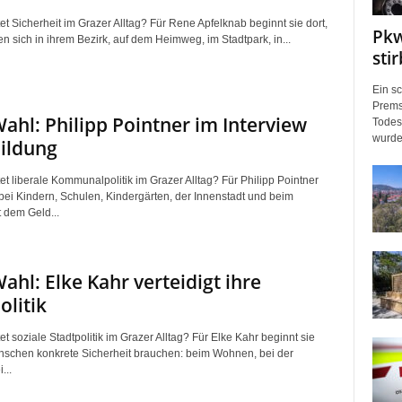
t Sicherheit im Grazer Alltag? Für Rene Apfelknab beginnt sie dort,
Pkw
 sich in ihrem Bezirk, auf dem Heimweg, im Stadtpark, in...
sti
Ein s
Prems
ahl: Philipp Pointner im Interview
Todeso
wurde
ildung
t liberale Kommunalpolitik im Grazer Alltag? Für Philipp Pointner
 bei Kindern, Schulen, Kindergärten, der Innenstadt und beim
dem Geld...
ahl: Elke Kahr verteidigt ihre
olitik
 soziale Stadtpolitik im Grazer Alltag? Für Elke Kahr beginnt sie
nschen konkrete Sicherheit brauchen: beim Wohnen, bei der
...