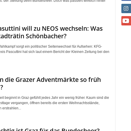
s: der Stellung beim Bundesheer. Doch was passiert wirklich hinter
suttini will zu NEOS wechseln: Was
tadträtin Schönbacher?
ahlkampf sorgt ein politischer Seitenwechsel für Aufsehen: KFG-
xis Pascuttini hat sich laut einem Bericht der Kleinen Zeitung bei den
 die Grazer Adventmärkte so früh
?
it beginnt in Graz gefühlt jedes Jahr ein wenig früher. Kaum sind die
bsttage vergangen, öffnen bereits die ersten Weihnachtsstände,
n erstrahlen...
chtig ist Graz für das Bundesheer?