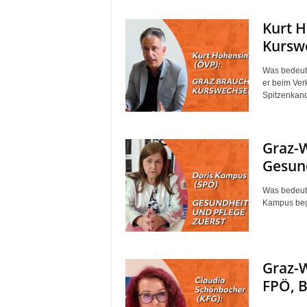
Kurt H
Kurswe
Was bedeute
er beim Verk
Spitzenkand
Graz-W
Gesun
Was bedeute
Kampus begi
Graz-W
FPÖ, B