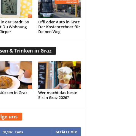
 in der Stadt: So
Öffi oder Auto in Graz:
st Du Wohnung
Der Kostenrechner für
Körper
Deinen Weg
sen & Trinken in Graz
tücken in Graz
Wer macht das beste
Eis in Graz 2026?
lge uns
30,107
Fans
GEFÄLLT MIR