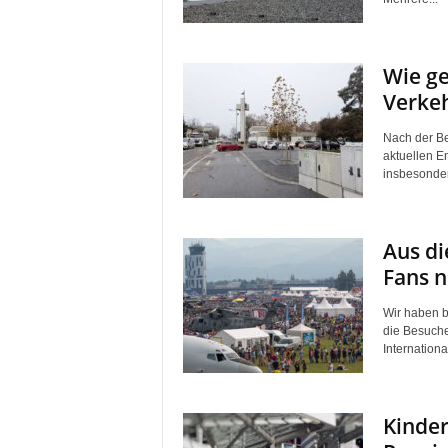
Wie ge
Verkeh
Nach der Be
aktuellen E
insbesonder
Aus d
Fans n
Wir haben b
die Besuche
Internationa
Kinder