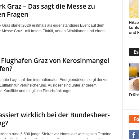
k Graz – Das sagt die Messe zu
en Fragen
Hitze
 Graz startet 2026 erstmals als eigenständiges Event auf dem
kühl
 Messe Graz - mit freiem Eintritt, neuen Attraktionen und einem
und 
Es
r Flughafen Graz von Kerosinmangel
fen?
nnte Lage auf den internationalen Energiemärkten sorgt derzeit
Luftfahrt für Verunsicherung. Auslöser sind unter anderem
he Konflikte und mögliche Einschränkungen...
Frühs
ssiert wirklich bei der Bundesheer-
Fo
ng?
stehen rund 6.500 junge Steirer vor einem der wichtigsten Termine