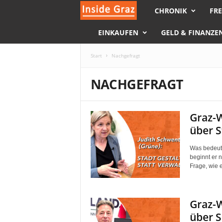
CHRONIK
FRE
I
EINKAUFEN
GELD & FINANZE
n
s
Start
Nachgefragt
i
NACHGEFRAGT
d
Graz-W
e
über 
G
Was bedeute
beginnt er 
r
Frage, wie e
a
Graz-W
z
über S