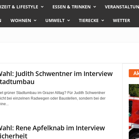
IZEIT & LIFESTYLE
ESSEN & TRINKEN
VERANSTALTU
N
WOHNEN
UMWELT
TIERECKE
WETTER
ahl: Judith Schwentner im Interview
Ak
Stadtumbau
t grüner Stadtumbau im Grazer Alltag? Für Judith Schwentner
nicht bei einzelnen Radwegen oder Baustellen, sondern bei der
ine...
ahl: Rene Apfelknab im Interview
icherheit