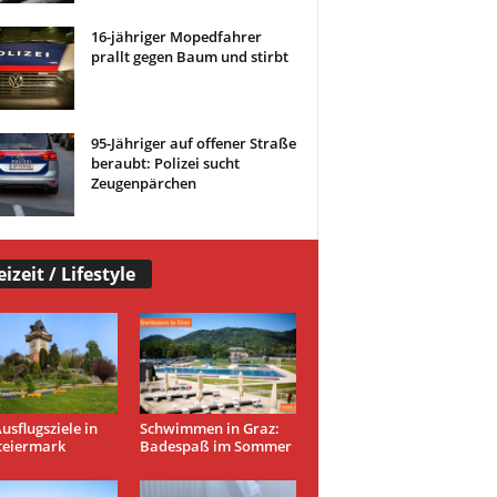
16-jähriger Mopedfahrer
prallt gegen Baum und stirbt
95-Jähriger auf offener Straße
beraubt: Polizei sucht
Zeugenpärchen
eizeit / Lifestyle
usflugsziele in
Schwimmen in Graz:
teiermark
Badespaß im Sommer