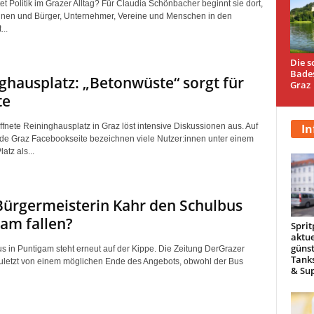
t Politik im Grazer Alltag? Für Claudia Schönbacher beginnt sie dort,
nen und Bürger, Unternehmer, Vereine und Menschen in den
...
Die s
Bade
ghausplatz: „Betonwüste“ sorgt für
Graz
te
In
ffnete Reininghausplatz in Graz löst intensive Diskussionen aus. Auf
ide Graz Facebookseite bezeichnen viele Nutzer:innen unter einem
atz als...
Bürgermeisterin Kahr den Schulbus
am fallen?
Sprit
aktue
günst
s in Puntigam steht erneut auf der Kippe. Die Zeitung DerGrazer
Tanks
zuletzt von einem möglichen Ende des Angebots, obwohl der Bus
& Sup