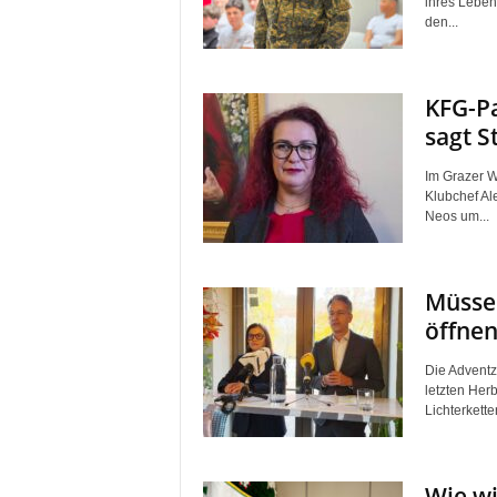
ihres Leben
den...
KFG-Pa
sagt S
Im Grazer W
Klubchef Ale
Neos um...
Müssen
öffnen
Die Adventze
letzten Her
Lichterkette
Wie wi