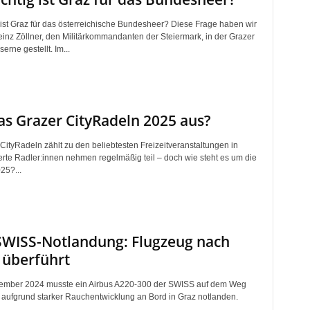
 ist Graz für das österreichische Bundesheer? Diese Frage haben wir
einz Zöllner, den Militärkommandanten der Steiermark, in der Grazer
rne gestellt. Im...
das Grazer CityRadeln 2025 aus?
CityRadeln zählt zu den beliebtesten Freizeitveranstaltungen in
rte Radler:innen nehmen regelmäßig teil – doch wie steht es um die
25?...
SWISS-Notlandung: Flugzeug nach
 überführt
ember 2024 musste ein Airbus A220-300 der SWISS auf dem Weg
 aufgrund starker Rauchentwicklung an Bord in Graz notlanden.