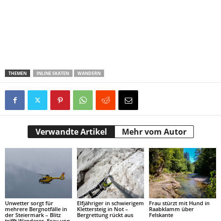
THEMEN
INLINE SKATEN
WANDERN
Verwandte Artikel
Mehr vom Autor
Unwetter sorgt für
Elfjähriger in schwierigem
Frau stürzt mit Hund in
mehrere Bergnotfälle in
Klettersteig in Not –
Raabklamm über
der Steiermark – Blitz
Bergrettung rückt aus
Felskante
trifft Wanderer, Frau von
Baum verletzt