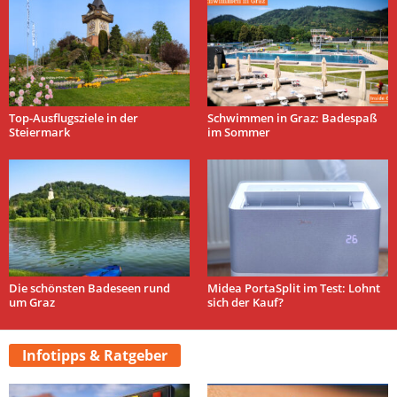
Top-Ausflugsziele in der
Schwimmen in Graz: Badespaß
Steiermark
im Sommer
Die schönsten Badeseen rund
Midea PortaSplit im Test: Lohnt
um Graz
sich der Kauf?
Infotipps & Ratgeber