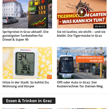
00:40:53
Spritpreise in Graz aktuell: Die
Sie ist lautlos, sie sticht – und sie
günstigsten Tankstellen für
bleibt: Die Tigermücke in Graz
Diesel & Super 95
Hitze in der Stadt: So kühlst Du
Öffi oder Auto in Graz: Der
Wohnung und Körper
Kostenrechner für Deinen Weg
Essen & Trinken in Graz