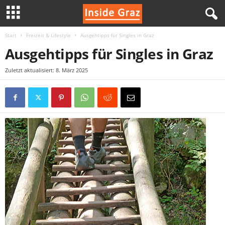
Start
Freizeit & Lifestyle
Ausgehtipps für Singles in Graz
I
Ausgehtipps für Singles in Graz
n
Zuletzt aktualisiert: 8. März 2025
s
i
d
e
G
r
a