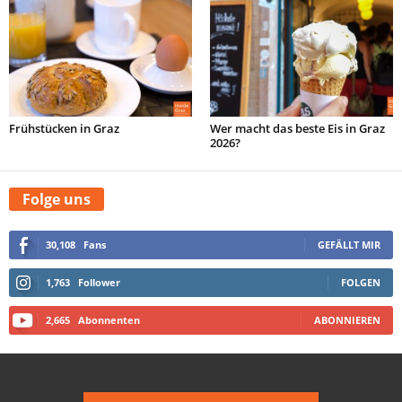
Frühstücken in Graz
Wer macht das beste Eis in Graz
2026?
Folge uns
30,108
Fans
GEFÄLLT MIR
1,763
Follower
FOLGEN
2,665
Abonnenten
ABONNIEREN