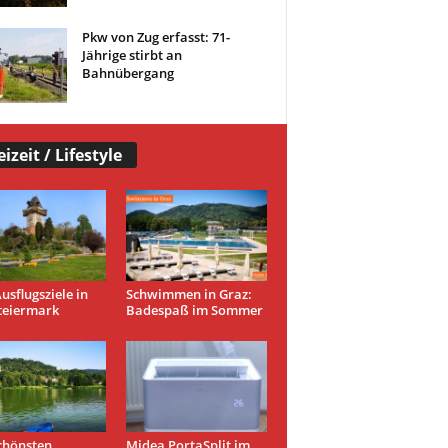
Pkw von Zug erfasst: 71-
Jährige stirbt an
Bahnübergang
eizeit / Lifestyle
usflugsziele in
Schwimmen in Graz:
teiermark
Badespaß im Sommer
chönsten
Midea PortaSplit im