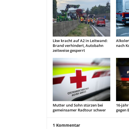
Lkw kracht auf A2 in Leitwand:
Alkolen
Brand verhindert, Autobahn
nach Ko
zeitweise gesperrt
Mutter und Sohn stürzen bei
16-jähr
gemeinsamer Radtour schwer
gegen 
1 Kommentar