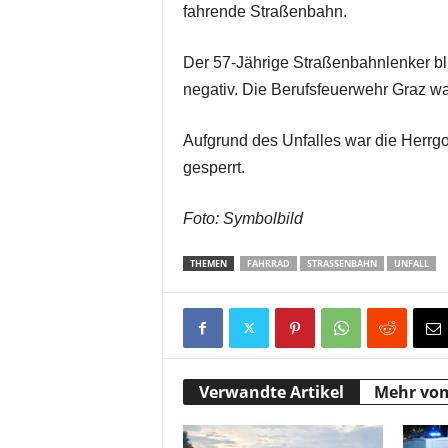
fahrende Straßenbahn.
Der 57-Jährige Straßenbahnlenker blie
negativ. Die Berufsfeuerwehr Graz wa
Aufgrund des Unfalles war die Herrg
gesperrt.
Foto: Symbolbild
THEMEN
FAHRRAD
STRASSENBAHN
UNFALL
Verwandte Artikel
Mehr vo