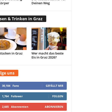
Körper
Deinen Weg
sen & Trinken in Graz
tücken in Graz
Wer macht das beste
Eis in Graz 2026?
lge uns
30,104
Fans
GEFÄLLT MIR
1,764
Follower
FOLGEN
2,665
Abonnenten
ABONNIEREN