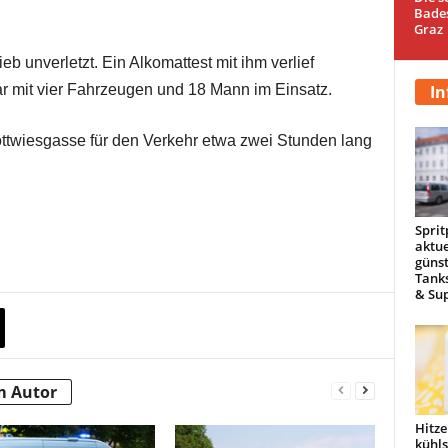
Bade
Graz
b unverletzt. Ein Alkomattest mit ihm verlief
In
r mit vier Fahrzeugen und 18 Mann im Einsatz.
ottwiesgasse für den Verkehr etwa zwei Stunden lang
Sprit
aktue
günst
Tanks
& Sup
m Autor
Hitze
kühl