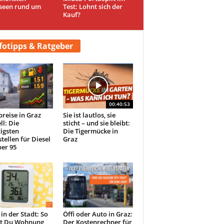
seen rund um
Test: Lohnt sich der
Kauf?
fotipps & Ratgeber
00:40:53
preise in Graz
Sie ist lautlos, sie
ll: Die
sticht – und sie bleibt:
igsten
Die Tigermücke in
tellen für Diesel
Graz
er 95
 in der Stadt: So
Öffi oder Auto in Graz:
st Du Wohnung
Der Kostenrechner für