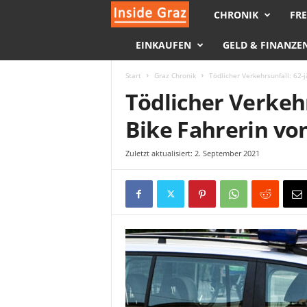
CHRONIK
FRE
I
EINKAUFEN
GELD & FINANZE
n
s
Start
Graz Chronik
Tödlicher Verkehrsunfall: 62-
Tödlicher Verkehr
i
Bike Fahrerin vo
d
Zuletzt aktualisiert: 2. September 2021
e
G
r
a
z