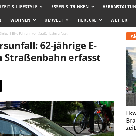
IZEIT & LIFESTYLE
ESSEN & TRINKEN
VERANSTALTU
N
WOHNEN
UMWELT
TIERECKE
WETTER
jährige E-Bike Fahrerin von Straßenbahn erfasst
Ak
sunfall: 62-jährige E-
n Straßenbahn erfasst
Lkw
Bra
zei