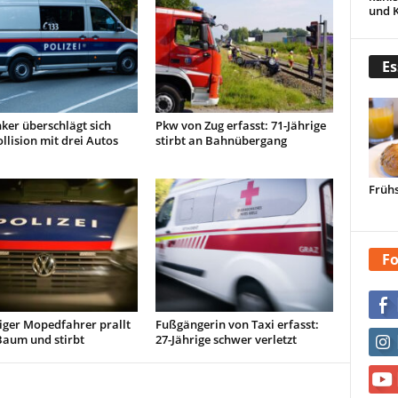
und 
Es
ker überschlägt sich
Pkw von Zug erfasst: 71-Jährige
llision mit drei Autos
stirbt an Bahnübergang
Frühs
Fo
iger Mopedfahrer prallt
Fußgängerin von Taxi erfasst:
Baum und stirbt
27-Jährige schwer verletzt