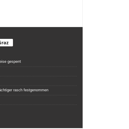
Graz
eise gesperrt
rdächtiger rasch festgenommen