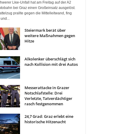
hwerer Lkw-Unfall hat am Freitag auf der A2
tobahn bei Graz einen Großeinsatz ausgelöst.
ttelzug prallte gegen die Mittelleitwand, fing
und...
Steiermark berät über
weitere Maßnahmen gegen
Hitze
Alkolenker überschlägt sich
nach Kollision mit drei Autos
Messerattacke in Grazer
Notschlafstelle: Drei
Verletzte, Tatverdächtiger
rasch festgenommen
24,7 Grad: Graz erlebt eine
historische Hitzenacht