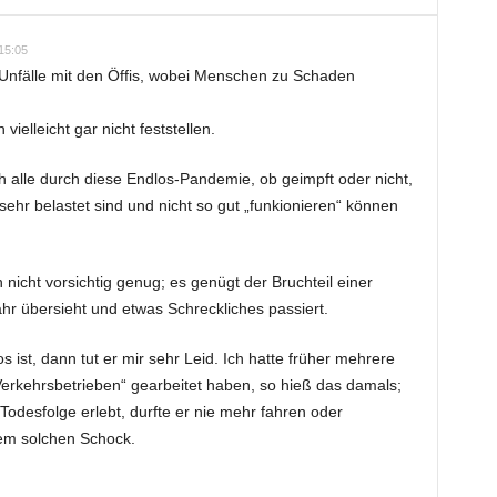
15:05
ch Unfälle mit den Öffis, wobei Menschen zu Schaden
ielleicht gar nicht feststellen.
h alle durch diese Endlos-Pandemie, ob geimpft oder nicht,
ehr belastet sind und nicht so gut „funkionieren“ können
n nicht vorsichtig genug; es genügt der Bruchteil einer
hr übersieht und etwas Schreckliches passiert.
 ist, dann tut er mir sehr Leid. Ich hatte früher mehrere
Verkehrsbetrieben“ gearbeitet haben, so hieß das damals;
 Todesfolge erlebt, durfte er nie mehr fahren oder
em solchen Schock.