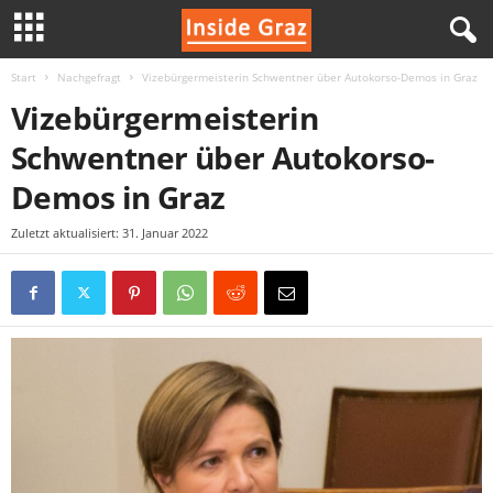
Start
Nachgefragt
Vizebürgermeisterin Schwentner über Autokorso-Demos in Graz
I
Vizebürgermeisterin
n
Schwentner über Autokorso-
s
Demos in Graz
i
Zuletzt aktualisiert: 31. Januar 2022
d
e
G
r
a