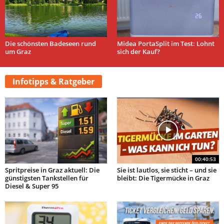
Die schönsten Badeseen rund
Midea PortaSplit im Test: Lohnt
um Graz
sich der Kauf?
Infotipps & Ratgeber
00:40:53
Spritpreise in Graz aktuell: Die
Sie ist lautlos, sie sticht – und sie
günstigsten Tankstellen für
bleibt: Die Tigermücke in Graz
Diesel & Super 95