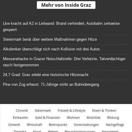
Mehr von Inside Graz
Lkw kracht auf A2 in Leitwand: Brand verhindert, Autobahn zeitweise
gesperrt
Steiermark berät über weitere Maßnahmen gegen Hitze
Alkolenker überschlägt sich nach Kollision mit drei Autos
Messerattacke in Grazer Notschlafstelle: Drei Verletzte, Tatverdächtiger
rasch festgenommen
24,7 Grad: Graz erlebt eine historische Hitzenacht
Pkw von Zug erfasst: 71-Jährige stirbt an Bahnübergang
Chronik
Steiermark
Freizeit & Lifestyle
Essen & Trinken
Einkaufen
Geld & Finanzen
Wohnen
Mobilität
Bildung
Umwelt
Wirtschaft
Brennpunkt
Veranstaltungen
Nachgefragt
Tierecke
Sport
Wetter
Benachrichtigungen
Newsletter