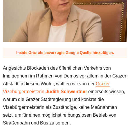
z
Inside Graz als bevorzugte Google-Quelle hinzufügen.
Angesichts Blockaden des öffentlichen Verkehrs von
Impfgegnern im Rahmen von Demos vor allem in der Grazer
Altstadt in diesem Winter, wollten wir von der
Grazer
Vizebürgermeisterin
Judith Schwentner
einerseits wissen,
warum die Grazer Stadtregierung und konkret die
Vizebürgermeisterin als Zuständige, keine Maßnahmen
setzt, um für einen möglichst reibungslosen Betrieb von
Straßenbahn und Bus zu sorgen.