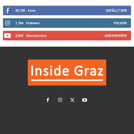
30,105
Fans
GEFÄLLT MIR
1,764
Follower
FOLGEN
2,665
Abonnenten
ABONNIEREN