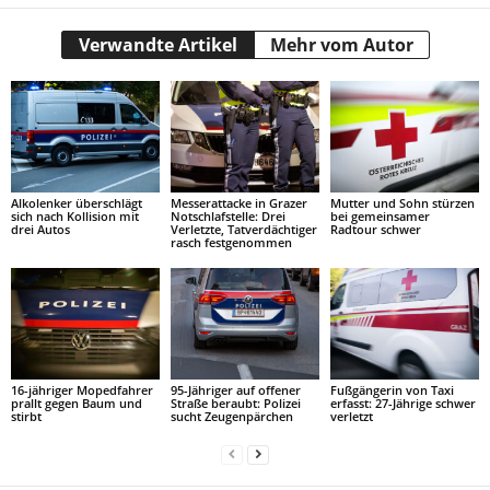
Verwandte Artikel
Mehr vom Autor
Alkolenker überschlägt
Messerattacke in Grazer
Mutter und Sohn stürzen
sich nach Kollision mit
Notschlafstelle: Drei
bei gemeinsamer
drei Autos
Verletzte, Tatverdächtiger
Radtour schwer
rasch festgenommen
16-jähriger Mopedfahrer
95-Jähriger auf offener
Fußgängerin von Taxi
prallt gegen Baum und
Straße beraubt: Polizei
erfasst: 27-Jährige schwer
stirbt
sucht Zeugenpärchen
verletzt