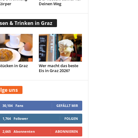
Körper
Deinen Weg
sen & Trinken in Graz
tücken in Graz
Wer macht das beste
Eis in Graz 2026?
lge uns
30,104
Fans
GEFÄLLT MIR
1,764
Follower
FOLGEN
2,665
Abonnenten
ABONNIEREN