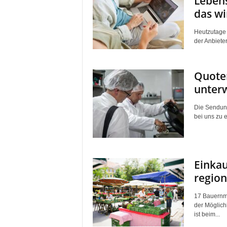
Lebens
das wir
Heutzutage 
der Anbieter
Quoten
unterw
Die Sendung
bei uns zu 
Einka
region
17 Bauernmä
der Möglichk
ist beim...