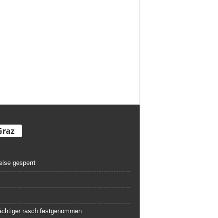
Graz
eise gesperrt
rdächtiger rasch festgenommen