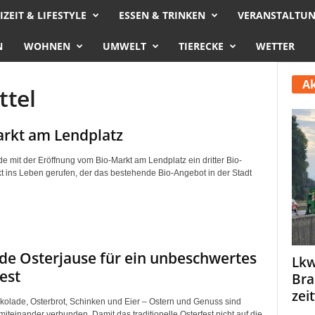
IZEIT & LIFESTYLE
ESSEN & TRINKEN
VERANSTALTU
N
WOHNEN
UMWELT
TIERECKE
WETTER
Ak
ttel
rkt am Lendplatz
e mit der Eröffnung vom Bio-Markt am Lendplatz ein dritter Bio-
 ins Leben gerufen, der das bestehende Bio-Angebot in der Stadt
e Osterjause für ein unbeschwertes
Lkw
est
Bra
zei
kolade, Osterbrot, Schinken und Eier – Ostern und Genuss sind
iteinander verbunden. Damit das traditionelle Osterfest nicht auf die