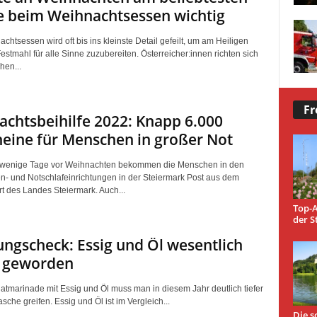
e beim Weihnachtsessen wichtig
htsessen wird oft bis ins kleinste Detail gefeilt, um am Heiligen
stmahl für alle Sinne zuzubereiten. Österreicher:innen richten sich
en...
Fr
chtsbeihilfe 2022: Knapp 6.000
eine für Menschen in großer Not
l wenige Tage vor Weihnachten bekommen die Menschen in den
- und Notschlafeinrichtungen in der Steiermark Post aus dem
rt des Landes Steiermark. Auch...
Top-A
der S
ngscheck: Essig und Öl wesentlich
r geworden
latmarinade mit Essig und Öl muss man in diesem Jahr deutlich tiefer
asche greifen. Essig und Öl ist im Vergleich...
Die s