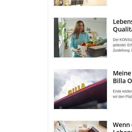
Lebens
Qualit
Der KONSUM
getestet. E
Zustellung.
Meine 
Billa 
Ende letzten
wir den Plat
Wenn d