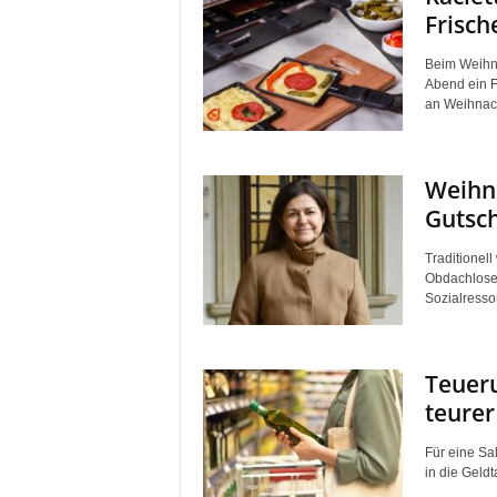
Frisch
Beim Weihnac
Abend ein Fe
an Weihnach
Weihna
Gutsch
Traditionel
Obdachlosen
Sozialresso
Teueru
teure
Für eine Sa
in die Geldt