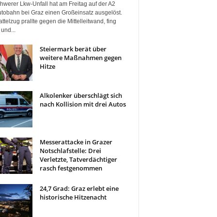
hwerer Lkw-Unfall hat am Freitag auf der A2
tobahn bei Graz einen Großeinsatz ausgelöst.
ttelzug prallte gegen die Mittelleitwand, fing
und...
Steiermark berät über
weitere Maßnahmen gegen
Hitze
Alkolenker überschlägt sich
nach Kollision mit drei Autos
Messerattacke in Grazer
Notschlafstelle: Drei
Verletzte, Tatverdächtiger
rasch festgenommen
24,7 Grad: Graz erlebt eine
historische Hitzenacht