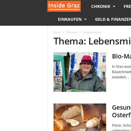
CHRONIK
FRE
I
EINKAUFEN
GELD & FINANZE
n
s
Start
Themen
Lebensmittel
Thema: Lebensmi
i
Bio-Ma
d
In Graz wurd
e
Bauernmarkt
erweitert....
G
r
Gesund
a
Osterf
z
Pinze, Scho
untrennbar m