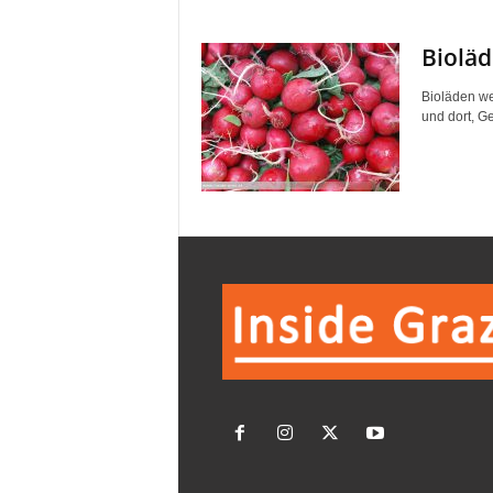
Bioläd
Bioläden wer
und dort, G