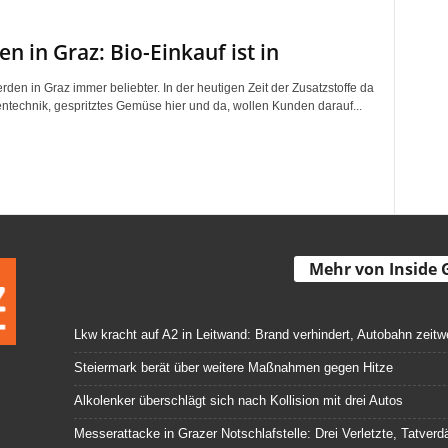
en in Graz: Bio-Einkauf ist in
den in Graz immer beliebter. In der heutigen Zeit der Zusatzstoffe da
entechnik, gespritztes Gemüse hier und da, wollen Kunden darauf...
Mehr von Inside 
Lkw kracht auf A2 in Leitwand: Brand verhindert, Autobahn zeitw
Steiermark berät über weitere Maßnahmen gegen Hitze
Alkolenker überschlägt sich nach Kollision mit drei Autos
Messerattacke in Grazer Notschlafstelle: Drei Verletzte, Tatve