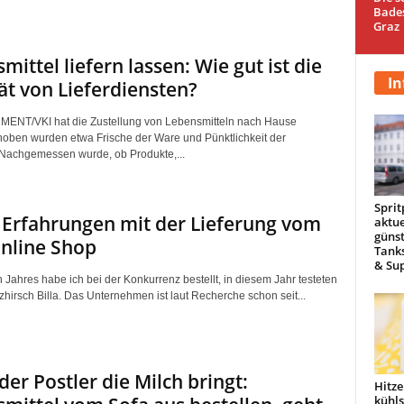
Bade
Graz
mittel liefern lassen: Wie gut ist die
In
ät von Lieferdiensten?
ENT/VKI hat die Zustellung von Lebensmitteln nach Hause
rhoben wurden etwa Frische der Ware und Pünktlichkeit der
 Nachgemessen wurde, ob Produkte,...
Sprit
Erfahrungen mit der Lieferung vom
aktue
günst
Online Shop
Tanks
& Sup
 Jahres habe ich bei der Konkurrenz bestellt, in diesem Jahr testeten
zhirsch Billa. Das Unternehmen ist laut Recherche schon seit...
er Postler die Milch bringt:
Hitze
kühl