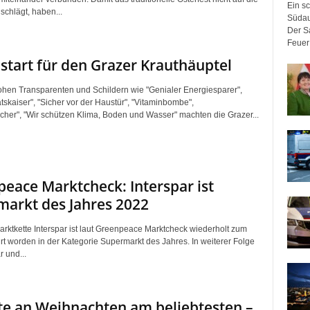
Ein sc
schlägt, haben...
Südau
Der Sa
Feuer 
start für den Grazer Krauthäuptel
rohen Transparenten und Schildern wie "Genialer Energiesparer",
tskaiser", "Sicher vor der Haustür", "Vitaminbombe",
her", "Wir schützen Klima, Boden und Wasser" machten die Grazer...
eace Marktcheck: Interspar ist
arkt des Jahres 2022
rktkette Interspar ist laut Greenpeace Marktcheck wiederholt zum
rt worden in der Kategorie Supermarkt des Jahres. In weiterer Folge
 und...
te an Weihnachten am beliebtesten –