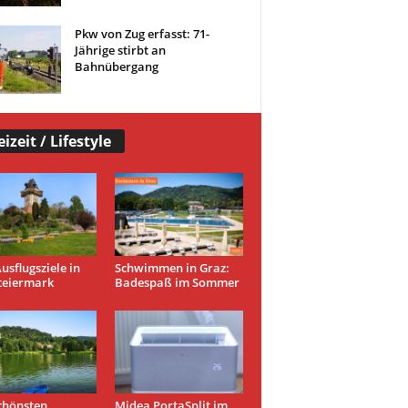
Pkw von Zug erfasst: 71-
Jährige stirbt an
Bahnübergang
eizeit / Lifestyle
usflugsziele in
Schwimmen in Graz:
teiermark
Badespaß im Sommer
chönsten
Midea PortaSplit im