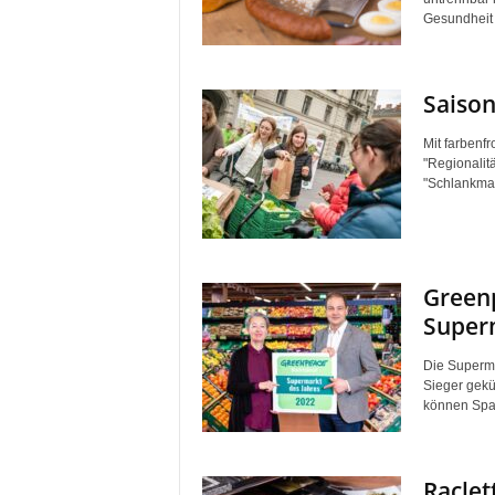
Gesundheit 
Saison
Mit farbenf
"Regionalitä
"Schlankmac
Greenp
Superm
Die Superma
Sieger gekü
können Spar
Raclet