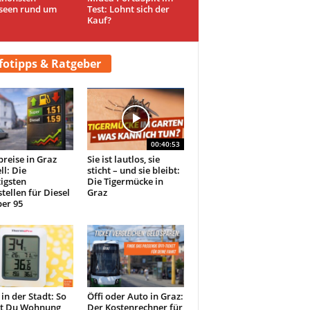
seen rund um
Test: Lohnt sich der
Kauf?
fotipps & Ratgeber
00:40:53
preise in Graz
Sie ist lautlos, sie
ll: Die
sticht – und sie bleibt:
igsten
Die Tigermücke in
tellen für Diesel
Graz
er 95
 in der Stadt: So
Öffi oder Auto in Graz:
st Du Wohnung
Der Kostenrechner für