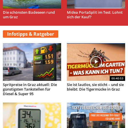
Die schönsten Badeseen rund
Midea PortaSplit im Test: Lohnt
um Graz
sich der Kauf?
Infotipps & Ratgeber
00:40:53
Spritpreise in Graz aktuell: Die
Sie ist lautlos, sie sticht – und sie
günstigsten Tankstellen für
bleibt: Die Tigermücke in Graz
Diesel & Super 95