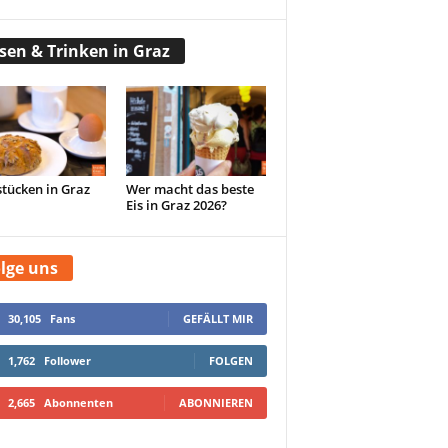
sen & Trinken in Graz
tücken in Graz
Wer macht das beste
Eis in Graz 2026?
lge uns
30,105
Fans
GEFÄLLT MIR
1,762
Follower
FOLGEN
2,665
Abonnenten
ABONNIEREN