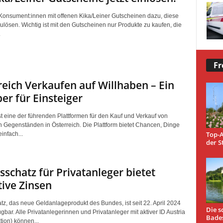
 Konsument:innen mit offenen Kika/Leiner Gutscheinen dazu, diese
ulösen. Wichtig ist mit den Gutscheinen nur Produkte zu kaufen, die
.
Fr
reich Verkaufen auf Willhaben – Ein
er für Einsteiger
st eine der führenden Plattformen für den Kauf und Verkauf von
 Gegenständen in Österreich. Die Plattform bietet Chancen, Dinge
Top-A
einfach...
der S
schatz für Privatanleger bietet
tive Zinsen
z, das neue Geldanlageprodukt des Bundes, ist seit 22. April 2024
Die s
gbar. Alle Privatanlegerinnen und Privatanleger mit aktiver ID Austria
Bade
ktion) können...