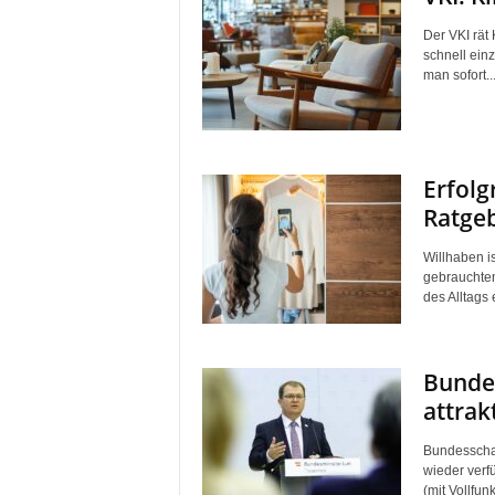
Der VKI rät
schnell einz
man sofort..
Erfolg
Ratgeb
Willhaben i
gebrauchten
des Alltags 
Bundes
attrak
Bundesschat
wieder verfü
(mit Vollfun