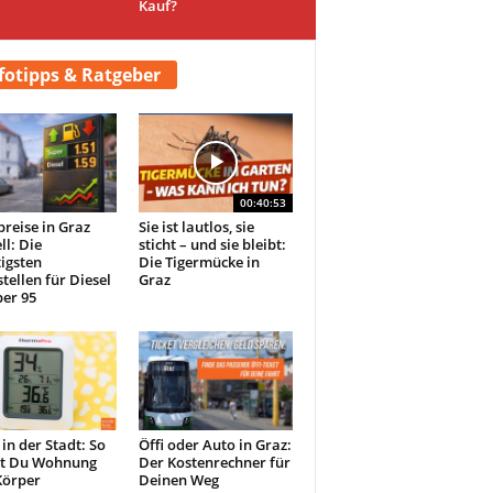
Kauf?
fotipps & Ratgeber
00:40:53
preise in Graz
Sie ist lautlos, sie
ll: Die
sticht – und sie bleibt:
igsten
Die Tigermücke in
tellen für Diesel
Graz
er 95
 in der Stadt: So
Öffi oder Auto in Graz:
st Du Wohnung
Der Kostenrechner für
Körper
Deinen Weg