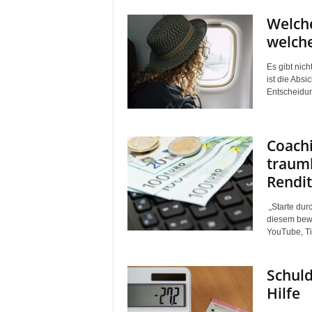
Welche
welche
Es gibt nich
ist die Absi
Entscheidung
Coach
traum
Rendit
„Starte dur
diesem bew
YouTube, Ti
Schul
Hilfe