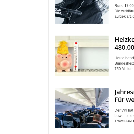
Rund 17.000
Die Aufklär
aufgeklärt. G
Heizko
480.00
Heute besch
Bundesheizk
750 Million
Jahres
Für we
Der VKI hat
bewertet, di
Travel AXA 