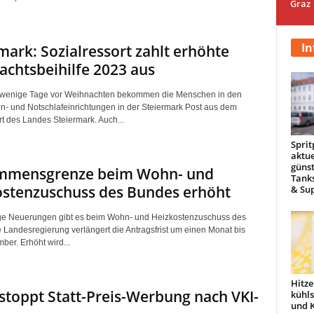
Graz
In
mark: Sozialressort zahlt erhöhte
chtsbeihilfe 2023 aus
l wenige Tage vor Weihnachten bekommen die Menschen in den
- und Notschlafeinrichtungen in der Steiermark Post aus dem
rt des Landes Steiermark. Auch...
Sprit
aktue
günst
mmensgrenze beim Wohn- und
Tanks
ostenzuschuss des Bundes erhöht
& Sup
ge Neuerungen gibt es beim Wohn- und Heizkostenzuschuss des
 Landesregierung verlängert die Antragsfrist um einen Monat bis
er. Erhöht wird...
Hitze
stoppt Statt-Preis-Werbung nach VKI-
kühl
und 