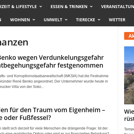
IZEIT & LIFESTYLE
ESSEN & TRINKEN
VERANSTALTU
N
WOHNEN
UMWELT
TIERECKE
WETTER
Ak
nanzen
Benko wegen Verdunkelungsgefahr
atbegehungsgefahr festgenommen
afts- und Korruptionsstaatsanwaltschaft (WKStA) hat die Festnahme
Gründer René Benko angeordnet. Der Unternehmer wurde heute in
rucker Villa von der Soko...
den für den Traum vom Eigenheim –
Wie
 oder Fußfessel?
rüs
h stellt sich derzeit für viele Menschen die drängende Frage: Ist der
Tempe
 eine realistische Option oder wird er zur finanziellen Belastung?...