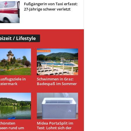
Fußgängerin von Taxi erfasst:
27-Jährige schwer verletzt
eizeit / Lifestyle
usflugsziele in
Schwimmen in Graz:
teiermark
Badespaß im Sommer
chönsten
Midea PortaSplit im
seen rund um
Test: Lohnt sich der