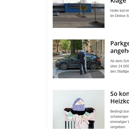
Klage
Hofer bot i
Im Online-S
Parkge
angeh
Ab dem Schu
über 24.000
des Stadtgeb
So ko
Heizk
Bedingt dur
schwieriger
einmaliger
vergeben.