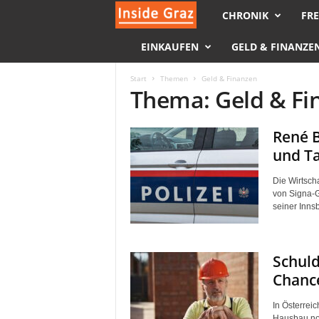
CHRONIK
FRE
I
EINKAUFEN
GELD & FINANZE
n
s
Start
Themen
Geld & Finanzen
Thema: Geld & Fi
i
René 
d
und T
e
Die Wirtsch
von Signa-
G
seiner Innsb
r
Schul
a
Chance
z
In Österreic
Hausbau noch