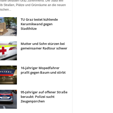
fälle belasten Graz zunehmend. Die Stadt will
lb Straßen, Plätze und Grünräume an die neuen
ischen...
TU Graz testet kühlende
Keramikwand gegen
Stadthitze
Mutter und Sohn stürzen bei
gemeinsamer Radtour schwer
16-jähriger Mopedfahrer
prallt gegen Baum und stirbt
95-Jähriger auf offener Straße
beraubt: Polizei sucht
Zeugenpärchen