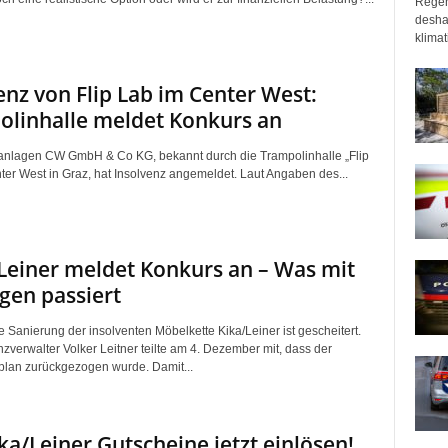
Regen
desha
klimat
enz von Flip Lab im Center West:
linhalle meldet Konkurs an
tanlagen CW GmbH & Co KG, bekannt durch die Trampolinhalle „Flip
ter West in Graz, hat Insolvenz angemeldet. Laut Angaben des...
 Leiner meldet Konkurs an – Was mit
gen passiert
e Sanierung der insolventen Möbelkette Kika/Leiner ist gescheitert.
zverwalter Volker Leitner teilte am 4. Dezember mit, dass der
lan zurückgezogen wurde. Damit...
ika/Leiner Gutscheine jetzt einlösen!