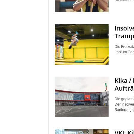
Insolv
Trampo
Die Freizei
Lab“ im Cen
Kika /
Aufträ
Die geplant
Der Insolven
Sanierungsp
VKI: K