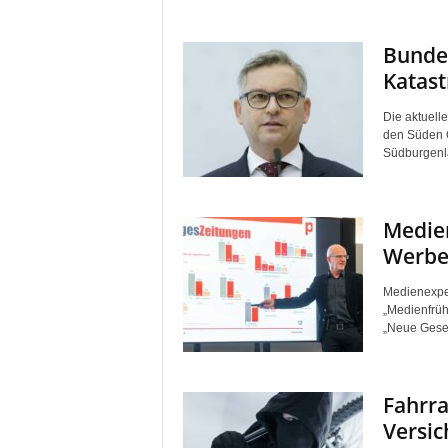
Bundes
Katast
Die aktuell
den Süden Ö
Südburgenla
Medie
Werbe
Medienexpert
„Medienfrüh
„Neue Geset
Fahrra
Versic