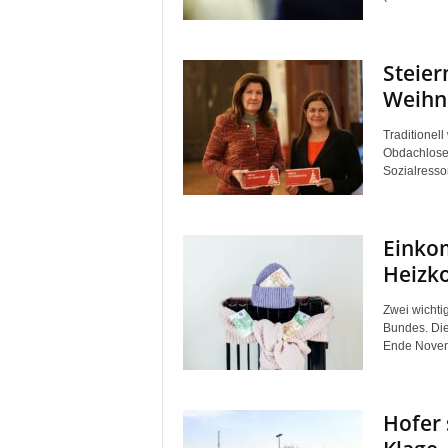
Steier
Weihna
Traditionel
Obdachlosen
Sozialresso
Einko
Heizk
Zwei wichti
Bundes. Die
Ende Novemb
Hofer 