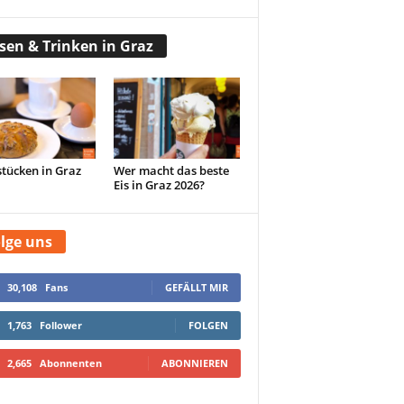
sen & Trinken in Graz
tücken in Graz
Wer macht das beste
Eis in Graz 2026?
lge uns
30,108
Fans
GEFÄLLT MIR
1,763
Follower
FOLGEN
2,665
Abonnenten
ABONNIEREN