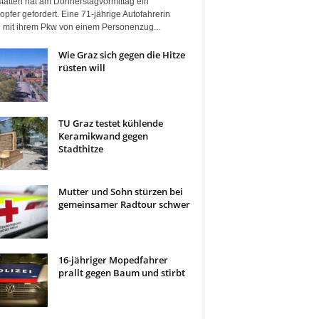
tätten hat am Donnerstagvormittag ein
pfer gefordert. Eine 71-jährige Autofahrerin
 mit ihrem Pkw von einem Personenzug...
Wie Graz sich gegen die Hitze
rüsten will
TU Graz testet kühlende
Keramikwand gegen
Stadthitze
Mutter und Sohn stürzen bei
gemeinsamer Radtour schwer
16-jähriger Mopedfahrer
prallt gegen Baum und stirbt