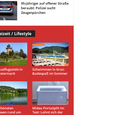
95-Jähriger auf offener Straße
beraubt: Polizei sucht
Zeugenpärchen
eizeit / Lifestyle
usflugsziele in
Schwimmen in Graz:
teiermark
Badespaß im Sommer
chönsten
Midea PortaSplit im
seen rund um
Test: Lohnt sich der