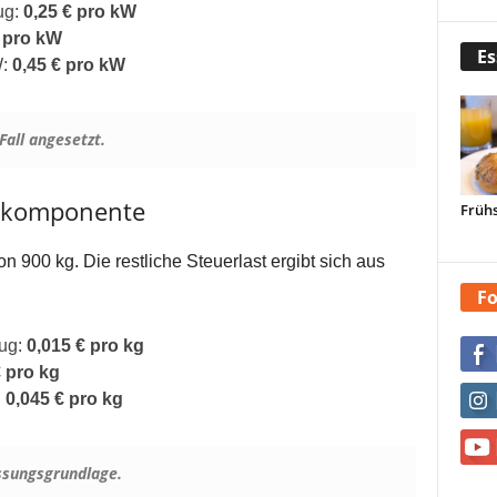
ug:
0,25 € pro kW
€ pro kW
Es
W:
0,45 € pro kW
all angesetzt.
skomponente
Frühs
n 900 kg. Die restliche Steuerlast ergibt sich aus
Fo
zug:
0,015 € pro kg
€ pro kg
:
0,045 € pro kg
ssungsgrundlage.