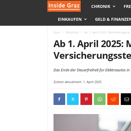
CHRONIK
FRE
I
EINKAUFEN
GELD & FINANZE
n
s
Start
Mobilität
Ab 1. April 2025: Motorbezogene 
Ab 1. April 2025
i
Versicherungssteu
d
Das Ende der Steuerfreiheit für Elektroautos in 
e
Zuletzt aktualisiert: 1. April 2025
G
r
a
z