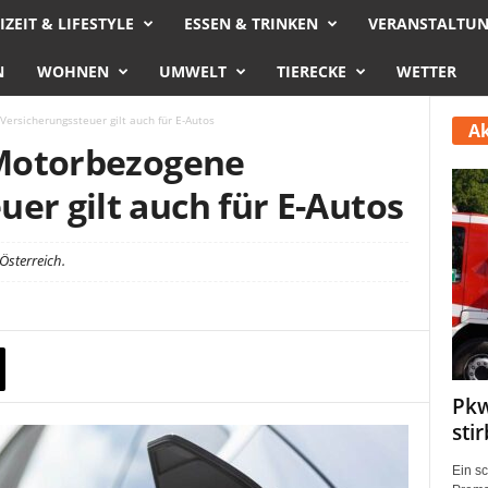
IZEIT & LIFESTYLE
ESSEN & TRINKEN
VERANSTALTU
N
WOHNEN
UMWELT
TIERECKE
WETTER
Versicherungssteuer gilt auch für E-Autos
Ak
: Motorbezogene
er gilt auch für E-Autos
Österreich.
Pkw
sti
Ein s