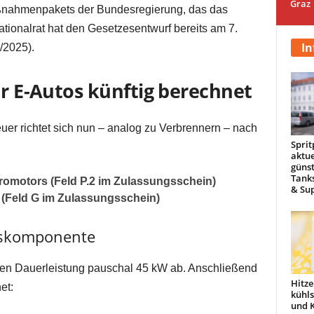
Graz
aßnahmenpakets der Bundesregierung, das das
Nationalrat hat den Gesetzesentwurf bereits am 7.
In
/2025).
ür E-Autos künftig berechnet
er richtet sich nun – analog zu Verbrennern – nach
Sprit
aktue
günst
Tanks
romotors (Feld P.2 im Zulassungsschein)
& Sup
(Feld G im Zulassungsschein)
gskomponente
nen Dauerleistung pauschal 45 kW ab. Anschließend
Hitze
et:
kühl
und 