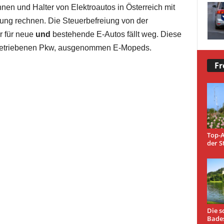
nen und Halter von Elektroautos in Österreich mit
stung rechnen. Die Steuerbefreiung von der
r für neue
und
bestehende E-Autos fällt weg. Diese
sch betriebenen Pkw, ausgenommen E-Mopeds.
Fr
Top-A
der S
Die s
Bade