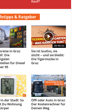
Kauf?
fotipps & Ratgeber
00:40:53
preise in Graz
Sie ist lautlos, sie
ll: Die
sticht – und sie bleibt:
igsten
Die Tigermücke in
tellen für Diesel
Graz
er 95
 in der Stadt: So
Öffi oder Auto in Graz:
st Du Wohnung
Der Kostenrechner für
Körper
Deinen Weg