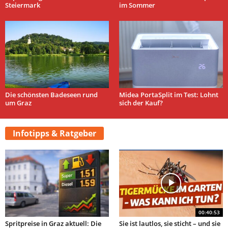
Steiermark
im Sommer
Die schönsten Badeseen rund
Midea PortaSplit im Test: Lohnt
um Graz
sich der Kauf?
Infotipps & Ratgeber
00:40:53
Spritpreise in Graz aktuell: Die
Sie ist lautlos, sie sticht – und sie