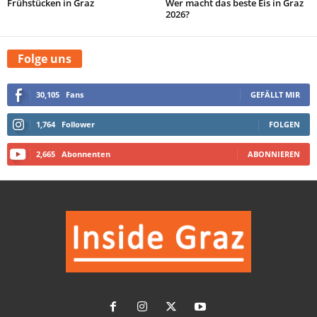
Frühstücken in Graz
Wer macht das beste Eis in Graz
2026?
Folge uns
30,105
Fans
GEFÄLLT MIR
1,764
Follower
FOLGEN
2,665
Abonnenten
ABONNIEREN