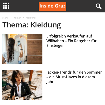
I
Start
Themen
Kleidung
Thema: Kleidung
n
Erfolgreich Verkaufen auf
s
Willhaben – Ein Ratgeber für
Einsteiger
i
d
e
Jacken-Trends für den Sommer
– die Must-Haves in diesem
G
Jahr
r
a