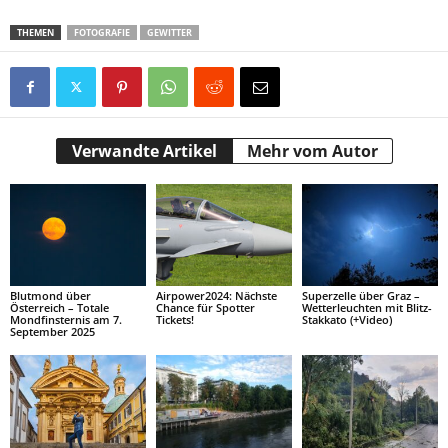
THEMEN
FOTOGRAFIE
GEWITTER
Verwandte Artikel
Mehr vom Autor
Blutmond über
Airpower2024: Nächste
Superzelle über Graz –
Österreich – Totale
Chance für Spotter
Wetterleuchten mit Blitz-
Mondfinsternis am 7.
Tickets!
Stakkato (+Video)
September 2025