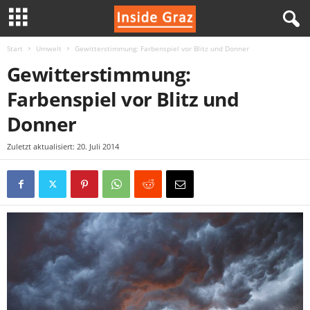
Start
Umwelt
Gewitterstimmung: Farbenspiel vor Blitz und Donner
I
Gewitterstimmung:
n
Farbenspiel vor Blitz und
s
Donner
i
Zuletzt aktualisiert: 20. Juli 2014
d
e
G
r
a