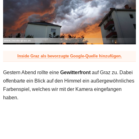
z
Inside Graz als bevorzugte Google-Quelle hinzufügen.
Gestern Abend rollte eine
Gewitterfront
auf Graz zu. Dabei
offenbarte ein Blick auf den Himmel ein außergewöhnliches
Farbenspiel, welches wir mit der Kamera eingefangen
haben.