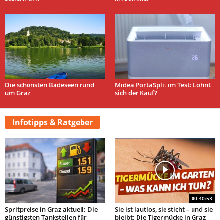
Die schönsten Badeseen rund
Midea PortaSplit im Test: Lohnt
um Graz
sich der Kauf?
Infotipps & Ratgeber
00:40:53
Spritpreise in Graz aktuell: Die
Sie ist lautlos, sie sticht – und sie
günstigsten Tankstellen für
bleibt: Die Tigermücke in Graz