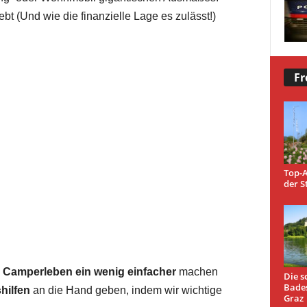
ebt (Und wie die finanzielle Lage es zulässt!)
Fr
Top-A
der S
s Camperleben ein wenig einfacher
machen
Die s
Bade
hilfen
an die Hand geben, indem wir wichtige
Graz