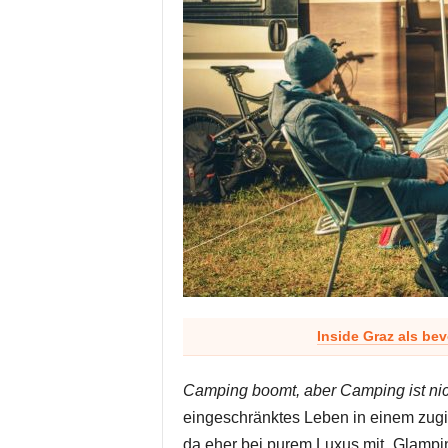
Inside Graz als be
Camping boomt, aber Camping ist nic
eingeschränktes Leben in einem zugig
da eher bei purem Luxus mit „Glamp