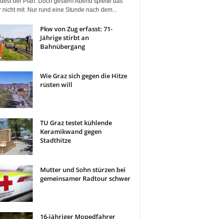
dest der Plan. Doch gestern Abend spielte das
 nicht mit. Nur rund eine Stunde nach dem...
Pkw von Zug erfasst: 71-
Jährige stirbt an
Bahnübergang
Wie Graz sich gegen die Hitze
rüsten will
TU Graz testet kühlende
Keramikwand gegen
Stadthitze
Mutter und Sohn stürzen bei
gemeinsamer Radtour schwer
16-jähriger Mopedfahrer