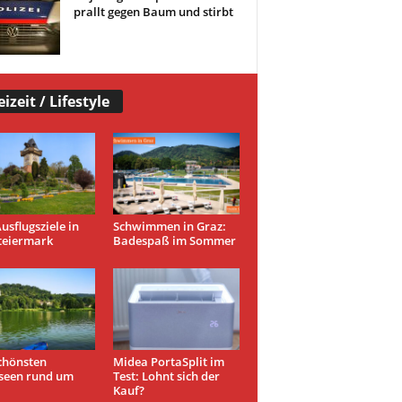
prallt gegen Baum und stirbt
eizeit / Lifestyle
usflugsziele in
Schwimmen in Graz:
teiermark
Badespaß im Sommer
chönsten
Midea PortaSplit im
seen rund um
Test: Lohnt sich der
Kauf?