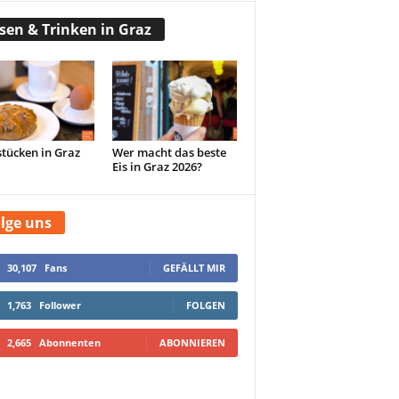
sen & Trinken in Graz
tücken in Graz
Wer macht das beste
Eis in Graz 2026?
lge uns
30,107
Fans
GEFÄLLT MIR
1,763
Follower
FOLGEN
2,665
Abonnenten
ABONNIEREN