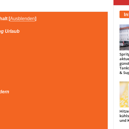
In
halt
[
Ausblenden
]
ng Urlaub
Sprit
aktue
günst
Tanks
& Sup
ndern
Hitze
kühl
und 