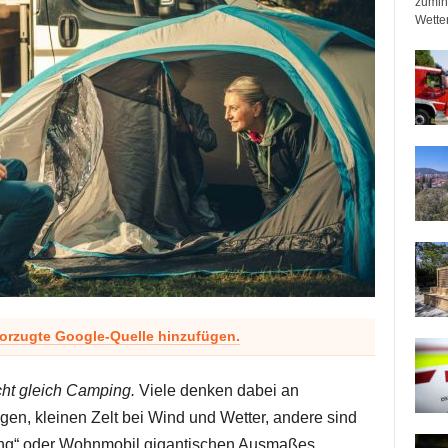
zumin
Wetter
vorzugte Google-Quelle hinzufügen.
ht gleich Camping.
Viele denken dabei an
en, kleinen Zelt bei Wind und Wetter, andere sind
ing“ oder Wohnmobil gigantischen Ausmaßes.