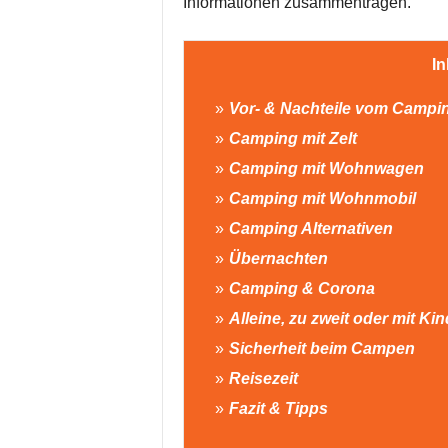
Informationen zusammentragen.
In
Vor- & Nachteile vom Campi
Camping mit Zelt
Camping mit Wohnwagen
Camping mit Wohnmobil
Camping Alternativen
Übernachten
Camping & Corona
Alleine, zu zweit oder mit Ki
Sicherheit beim Campen
Reisezeit
Fazit & Tipps