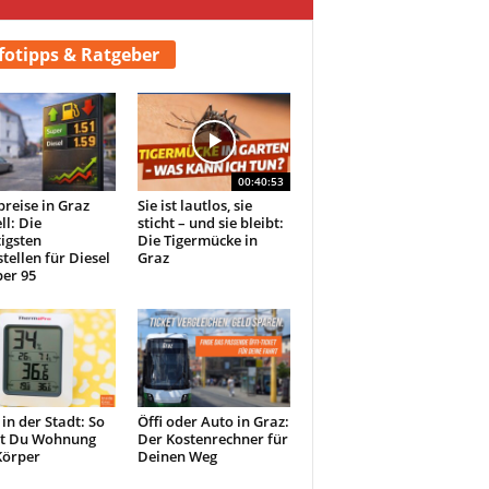
fotipps & Ratgeber
00:40:53
preise in Graz
Sie ist lautlos, sie
ll: Die
sticht – und sie bleibt:
igsten
Die Tigermücke in
tellen für Diesel
Graz
er 95
 in der Stadt: So
Öffi oder Auto in Graz:
st Du Wohnung
Der Kostenrechner für
Körper
Deinen Weg