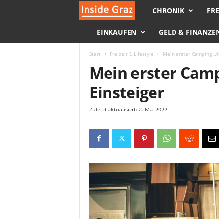
CHRONIK
FRE
I
EINKAUFEN
GELD & FINANZE
n
s
Start
Freizeit & Lifestyle
Mein erster Camping Url
Mein erster Camp
i
Einsteiger
d
Zuletzt aktualisiert: 2. Mai 2022
e
G
r
a
z