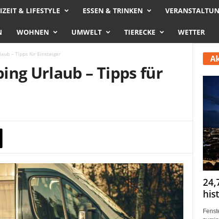
IZEIT & LIFESTYLE
ESSEN & TRINKEN
VERANSTALTU
N
WOHNEN
UMWELT
TIERECKE
WETTER
aub – Tipps für Einsteiger
Ak
ing Urlaub – Tipps für
24,
his
Fenste