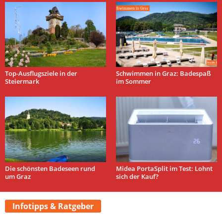
Top-Ausflugsziele in der
Schwimmen in Graz: Badespaß
Steiermark
im Sommer
Die schönsten Badeseen rund
Midea PortaSplit im Test: Lohnt
um Graz
sich der Kauf?
Infotipps & Ratgeber