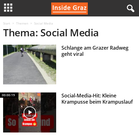
I
Start
Themen
Social Media
Thema: Social Media
n
Schlange am Grazer Radweg
s
geht viral
i
d
e
Social-Media-Hit: Kleine
00:00:19
Krampusse beim Krampuslauf
G
r
a