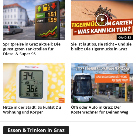
00:40:53
Spritpreise in Graz aktuell: Die
Sie ist lautlos, sie sticht – und sie
günstigsten Tankstellen für
bleibt: Die Tigermücke in Graz
Diesel & Super 95
Hitze in der Stadt: So kühlst Du
Öffi oder Auto in Graz: Der
Wohnung und Körper
Kostenrechner für Deinen Weg
Essen & Trinken in Graz