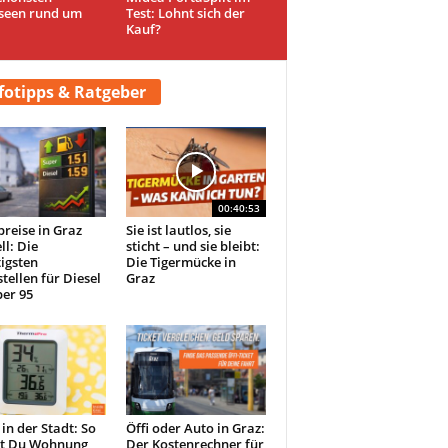
seen rund um
Test: Lohnt sich der
Kauf?
fotipps & Ratgeber
00:40:53
preise in Graz
Sie ist lautlos, sie
ll: Die
sticht – und sie bleibt:
igsten
Die Tigermücke in
tellen für Diesel
Graz
er 95
 in der Stadt: So
Öffi oder Auto in Graz:
st Du Wohnung
Der Kostenrechner für