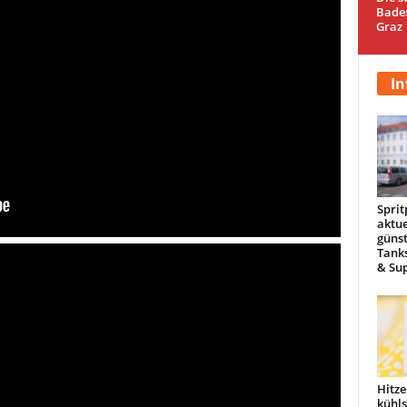
Bade
Graz
In
Sprit
aktue
günst
Tanks
& Sup
Hitze
kühl