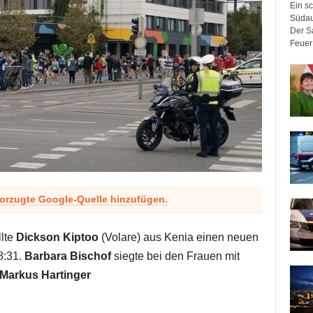
Ein sc
Südau
Der Sa
Feuer 
vorzugte Google-Quelle hinzufügen.
llte
Dickson Kiptoo
(Volare) aus Kenia einen neuen
8:31.
Barbara Bischof
siegte bei den Frauen mit
Markus Hartinger