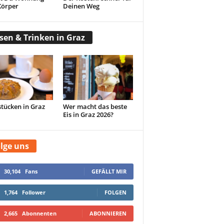
Körper
Deinen Weg
sen & Trinken in Graz
tücken in Graz
Wer macht das beste
Eis in Graz 2026?
lge uns
30,104
Fans
GEFÄLLT MIR
1,764
Follower
FOLGEN
2,665
Abonnenten
ABONNIEREN