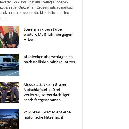
hwerer Lkw-Unfall hat am Freitag auf der A2
tobahn bei Graz einen Großeinsatz ausgelöst.
ttelzug prallte gegen die Mittelleitwand, fing
und...
Steiermark berät über
weitere Maßnahmen gegen
Hitze
Alkolenker überschlägt sich
nach Kollision mit drei Autos
Messerattacke in Grazer
Notschlafstelle: Drei
Verletzte, Tatverdächtiger
rasch festgenommen
24,7 Grad: Graz erlebt eine
historische Hitzenacht