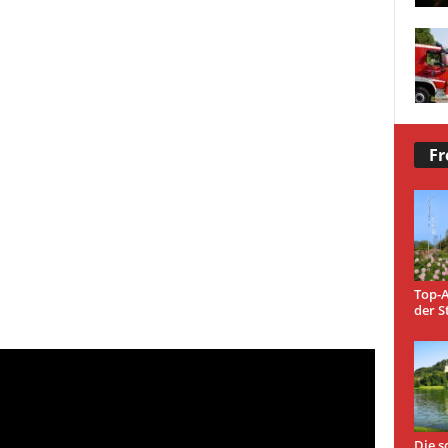
Fr
Top-A
der S
Die s