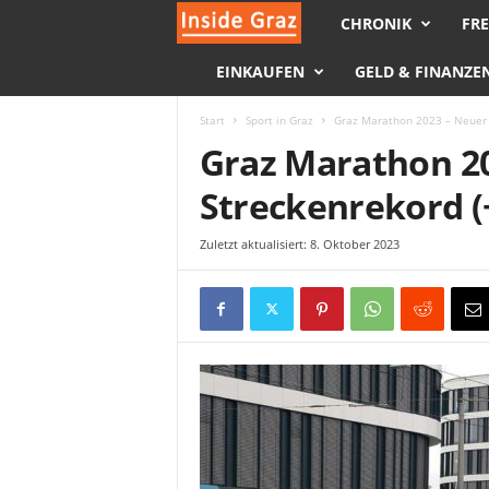
CHRONIK
FRE
I
EINKAUFEN
GELD & FINANZE
n
s
Start
Sport in Graz
Graz Marathon 2023 – Neuer 
Graz Marathon 2
i
Streckenrekord (
d
Zuletzt aktualisiert: 8. Oktober 2023
e
G
r
a
z