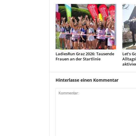
LadiesRun Graz 2026: Tausende
Let’s G
Frauen an der Startlinie
Alltags
aktivie
Hinterlasse einen Kommentar