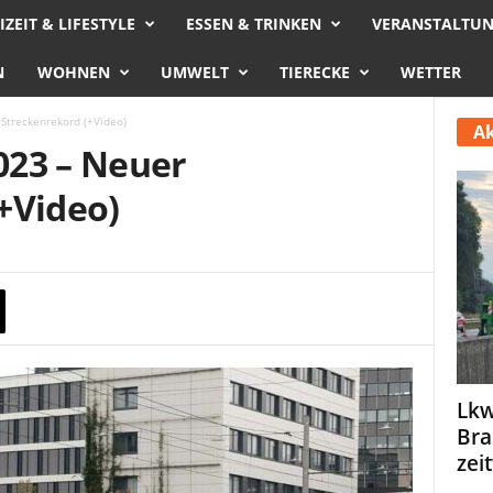
IZEIT & LIFESTYLE
ESSEN & TRINKEN
VERANSTALTU
N
WOHNEN
UMWELT
TIERECKE
WETTER
Streckenrekord (+Video)
Ak
023 – Neuer
+Video)
Lkw
Bra
zei