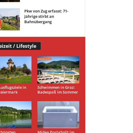
Pkw von Zug erfasst: 71-
Jährige stirbt an
Bahnübergang
eizeit / Lifestyle
usflugsziele in
Schwimmen in Graz:
teiermark
Badespaß im Sommer
chönsten
Midea PortaSplit im