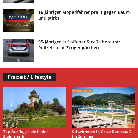
16-jähriger Mopedfahrer prallt gegen Baum
und stirbt
95-Jähriger auf offener Straße beraubt:
Polizei sucht Zeugenpärchen
Freizeit / Lifestyle
Top-Ausflugsziele in der
Schwimmen in Graz: Badespaß
Steiermark
im Sommer