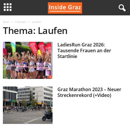
I
Start
Themen
Laufen
Thema: Laufen
n
LadiesRun Graz 2026:
s
Tausende Frauen an der
Startlinie
i
d
e
Graz Marathon 2023 – Neuer
Streckenrekord (+Video)
G
r
a