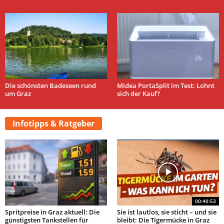
Die schönsten Badeseen rund
Midea PortaSplit im Test: Lohnt
um Graz
sich der Kauf?
Infotipps & Ratgeber
00:40:53
Spritpreise in Graz aktuell: Die
Sie ist lautlos, sie sticht – und sie
günstigsten Tankstellen für
bleibt: Die Tigermücke in Graz