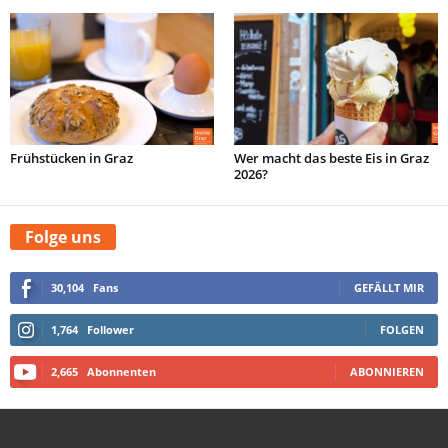
Frühstücken in Graz
Wer macht das beste Eis in Graz
2026?
Folge uns
30,104
Fans
GEFÄLLT MIR
1,764
Follower
FOLGEN
2,665
Abonnenten
ABONNIEREN