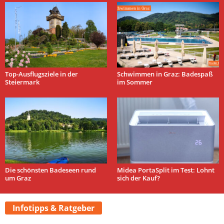
Top-Ausflugsziele in der
Schwimmen in Graz: Badespaß
Steiermark
im Sommer
Die schönsten Badeseen rund
Midea PortaSplit im Test: Lohnt
um Graz
sich der Kauf?
Infotipps & Ratgeber