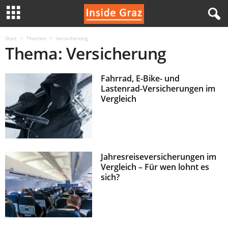
I
Start
Themen
Versicherung
Thema: Versicherung
n
Fahrrad, E-Bike- und
s
Lastenrad-Versicherungen im
Vergleich
i
d
e
Jahresreiseversicherungen im
Vergleich – Für wen lohnt es
G
sich?
r
a