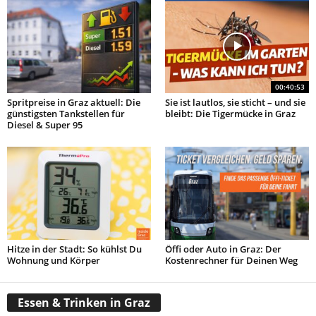
00:40:53
Spritpreise in Graz aktuell: Die
Sie ist lautlos, sie sticht – und sie
günstigsten Tankstellen für
bleibt: Die Tigermücke in Graz
Diesel & Super 95
Hitze in der Stadt: So kühlst Du
Öffi oder Auto in Graz: Der
Wohnung und Körper
Kostenrechner für Deinen Weg
Essen & Trinken in Graz