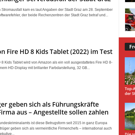
 Stromausfall kam es laut Angaben der Stadt Graz am 28. September
ftwarefehler, der beide Rechenzentren der Stadt Graz betraf und...
Fr
 Fire HD 8 Kids Tablet (2022) im Test
 8 Kids Tablet wird von Amazon als ein voll ausgestattetes Fire HD 8-
inem HD-Display mit brillanter Farbdarstellung, 32 GB...
Top-A
der S
er geben sich als Führungskräfte
Firma aus – Angestellte sollen zahlen
ndeskriminalamts ist diese Betrugsform seit 2015 in ganz Europa
trüger geben sich als vermeintliche Firmenchefs – international auch
Die s
ekutive...