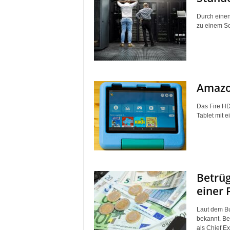
Durch einen
zu einem So
Amazon
Das Fire HD
Tablet mit e
Betrüg
einer 
Laut dem Bu
bekannt. Be
als Chief Ex