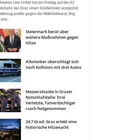
hwerer Lkw-Unfall hat am Freitag auf der A2
tobahn bei Graz einen Großeinsatz ausgelöst.
ttelzug prallte gegen die Mittelleitwand, fing
und...
Steiermark berät über
weitere Maßnahmen gegen
Hitze
Alkolenker überschlägt sich
nach Kollision mit drei Autos
Messerattacke in Grazer
Notschlafstelle: Drei
Verletzte, Tatverdächtiger
rasch festgenommen
24,7 Grad: Graz erlebt eine
historische Hitzenacht