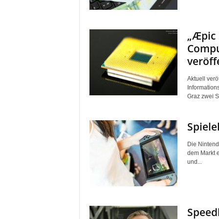
„Æpic 
Compu
veröff
Aktuell ver
Information
Graz zwei S
Spiele
Die Nintendo
dem Markt er
und...
Speedl