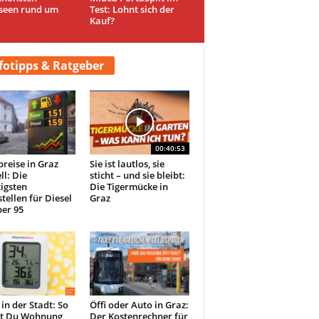
seen rund um
Test: Lohnt sich der
Kauf?
fotipps & Ratgeber
00:40:53
preise in Graz
Sie ist lautlos, sie
ll: Die
sticht – und sie bleibt:
igsten
Die Tigermücke in
tellen für Diesel
Graz
er 95
 in der Stadt: So
Öffi oder Auto in Graz:
st Du Wohnung
Der Kostenrechner für