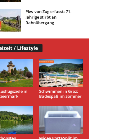
Pkw von Zug erfasst: 71-
Jährige stirbt an
Bahnübergang
eizeit / Lifestyle
usflugsziele in
Schwimmen in Graz:
teiermark
Badespaß im Sommer
chönsten
Midea PortaSplit im