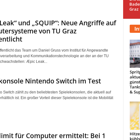
Bade
Graz
Leak“ und „SQUIP“: Neue Angriffe auf
In
tersysteme von TU Graz
entlicht
öffentlicht das Team um Daniel Gruss vom Institut für Angewandte
sverarbeitung und Kommunikationstechnologie an der an der TU
chwachstellen: Æpic Leak...
Sprit
aktue
konsole Nintendo Switch im Test
günst
Tanks
& Sup
 Switch zählt zu den beliebtesten Spielekonsolen, die aktuell auf
hältlich ist. Ein großer Vorteil dieser Spielekonsole ist die Mobilität
Hitze
imit für Computer ermittelt: Bei 1
kühl