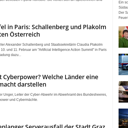
Ein sc
Südau
Der Sa
Feuer 
fel in Paris: Schallenberg und Plakolm
ten Österreich
er Alexander Schallenberg und Staatssekretärin Claudia Plakolm
. und 11. Februar am "Artificial Intelligence Action Summit" in Paris
nladung dazu...
t Cyberpower? Welche Länder eine
acht darstellen
er Unger, Leiter der Cyber-Abwehr im Abwehramt des Bundesheeres,
power und Cybermächte.
nlanger Serverausfall der Stadt Graz