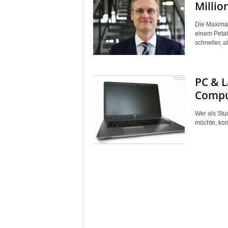
Millio
Die Maximal
einem Petah
schneller, al
PC & L
Compu
Wer als Stud
möchte, kom