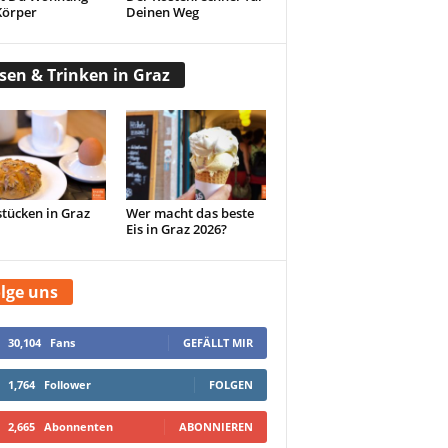
Körper
Deinen Weg
sen & Trinken in Graz
tücken in Graz
Wer macht das beste
Eis in Graz 2026?
lge uns
30,104
Fans
GEFÄLLT MIR
1,764
Follower
FOLGEN
2,665
Abonnenten
ABONNIEREN