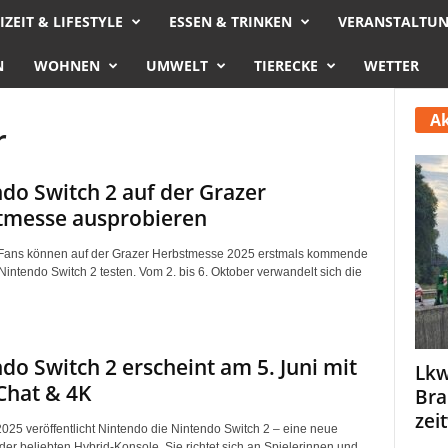
IZEIT & LIFESTYLE
ESSEN & TRINKEN
VERANSTALTU
N
WOHNEN
UMWELT
TIERECKE
WETTER
Ak
r
do Switch 2 auf der Grazer
tmesse ausprobieren
-Fans können auf der Grazer Herbstmesse 2025 erstmals kommende
e Nintendo Switch 2 testen. Vom 2. bis 6. Oktober verwandelt sich die
do Switch 2 erscheint am 5. Juni mit
Lkw
hat & 4K
Bra
zei
2025 veröffentlicht Nintendo die Nintendo Switch 2 – eine neue
der beliebten Hybrid-Konsole. Sie richtet sich an Spielerinnen und