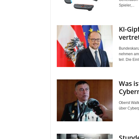
Spieler,...
KI-Gip
vertre
Bundeskanzl
nehmen am 10
teil. Die Ei
Was is
Cyberm
Oberst Walt
über Cyber
Stunde