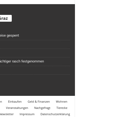
Graz
eise gesperrt
rdächtiger rasch festgenommen
en
Einkaufen
Geld & Finanzen
Wohnen
Veranstaltungen
Nachgefragt
Tierecke
Newsletter
Impressum
Datenschutzerklärung