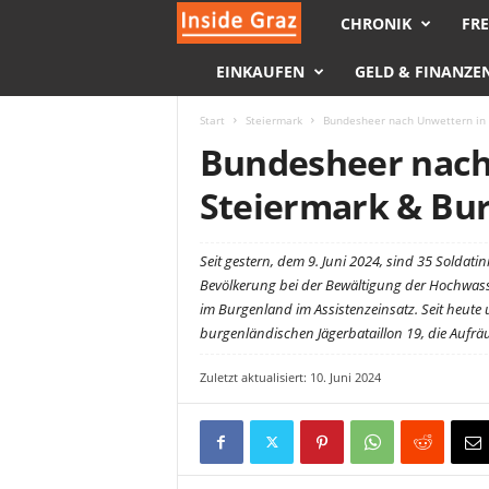
CHRONIK
FRE
I
EINKAUFEN
GELD & FINANZE
n
s
Start
Steiermark
Bundesheer nach Unwettern in 
Bundesheer nach
i
Steiermark & Bur
d
Seit gestern, dem 9. Juni 2024, sind 35 Soldati
e
Bevölkerung bei der Bewältigung der Hochwasse
im Burgenland im Assistenzeinsatz. Seit heute 
G
burgenländischen Jägerbataillon 19, die Aufr
r
Zuletzt aktualisiert: 10. Juni 2024
a
z