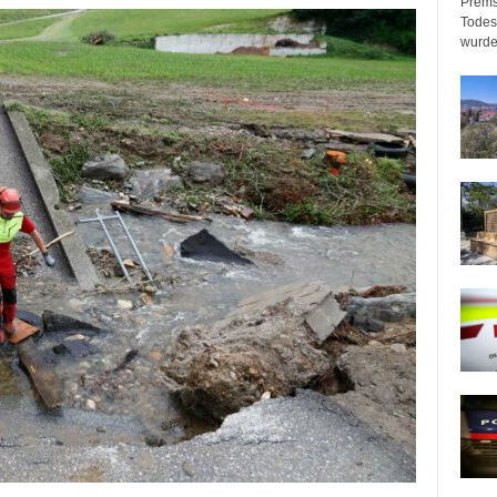
Prems
Todeso
wurde