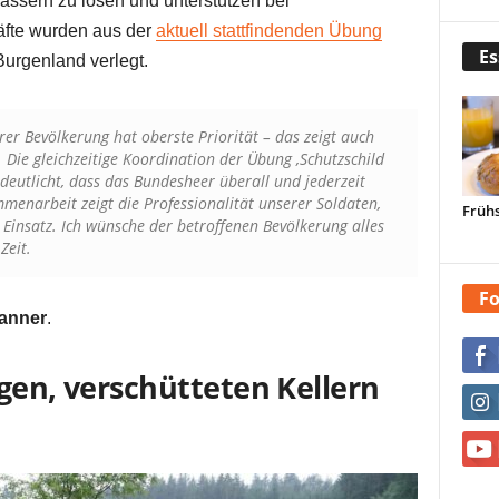
ssern zu lösen und unterstützen bei
äfte wurden aus der
aktuell stattfindenden Übung
Es
urgenland verlegt.
r Bevölkerung hat oberste Priorität – das zeigt auch
 Die gleichzeitige Koordination der Übung ‚Schutzschild
deutlicht, dass das Bundesheer überall und jederzeit
mmenarbeit zeigt die Professionalität unserer Soldaten,
Frühs
Einsatz. Ich wünsche der betroffenen Bevölkerung alles
Zeit.
Fo
Tanner
.
gen, verschütteten Kellern