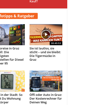
Kauf?
fotipps & Ratgeber
00:40:53
preise in Graz
Sie ist lautlos, sie
ll: Die
sticht – und sie bleibt:
igsten
Die Tigermücke in
tellen für Diesel
Graz
er 95
 in der Stadt: So
Öffi oder Auto in Graz:
st Du Wohnung
Der Kostenrechner für
Körper
Deinen Weg