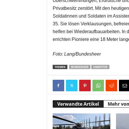
Überschwemmungen, Erdrutsche und S
Privatbesitz zerstört. Mit den heutig
Soldatinnen und Soldaten im Assiste
35. Sie lösen Verklausungen, befre
helfen bei Wiederaufbauarbeiten. In 
errichten Pioniere eine 18 Meter lang
Foto: Lang/Bundesheer
THEMEN
BUNDESHEER
UNWETTER
Verwandte Artikel
Mehr vo