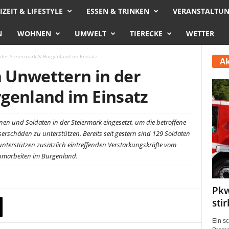
IZEIT & LIFESTYLE
ESSEN & TRINKEN
VERANSTALTU
N
WOHNEN
UMWELT
TIERECKE
WETTER
der Steiermark & Burgenland im Einsatz
Ak
 Unwettern in der
genland im Einsatz
nnen und Soldaten in der Steiermark eingesetzt, um die betroffene
rschäden zu unterstützen. Bereits seit gestern sind 129 Soldaten
unterstützen zusätzlich eintreffenden Verstärkungskräfte vom
äumarbeiten im Burgenland.
Pkw
sti
Ein s