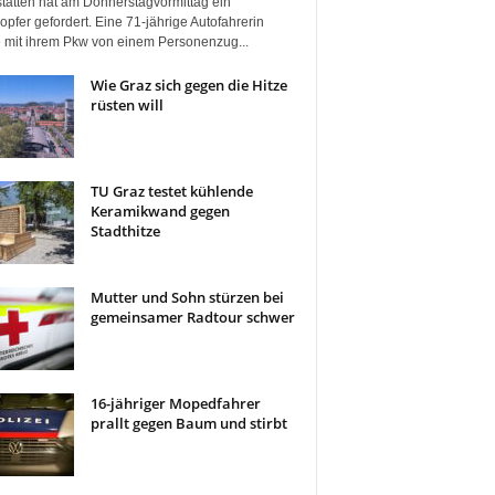
tätten hat am Donnerstagvormittag ein
pfer gefordert. Eine 71-jährige Autofahrerin
 mit ihrem Pkw von einem Personenzug...
Wie Graz sich gegen die Hitze
rüsten will
TU Graz testet kühlende
Keramikwand gegen
Stadthitze
Mutter und Sohn stürzen bei
gemeinsamer Radtour schwer
16-jähriger Mopedfahrer
prallt gegen Baum und stirbt