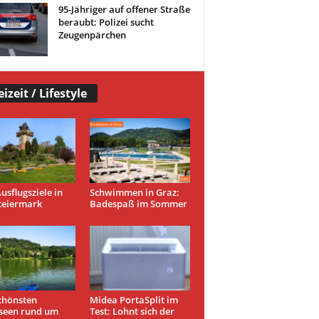
95-Jähriger auf offener Straße
beraubt: Polizei sucht
Zeugenpärchen
eizeit / Lifestyle
usflugsziele in
Schwimmen in Graz:
teiermark
Badespaß im Sommer
chönsten
Midea PortaSplit im
seen rund um
Test: Lohnt sich der