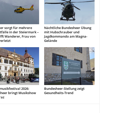
er sorgt für mehrere
Nächtliche Bundesheer Übung
fälle in der Steiermark –
mit Hubschrauber und
rifft Wanderer, Frau von
Jagdkommando am Magna-
erletzt
Gelände
musikfestival 2026:
Bundesheer-Stellung zeigt
heer bringt Musikshow
Gesundheits-Trend
raz