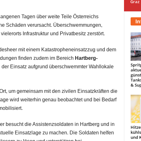
Graz
rgangenen Tagen über weite Teile Österreichs
In
che Schäden verursacht. Überschwemmungen,
lerorts Infrastruktur und Privatbesitz zerstört.
undesheer mit einem Katastropheneinsatzzug und dem
ndungen finden zudem im Bereich
Hartberg-
Sprit
rd der Einsatz aufgrund überschwemmter Wahllokale
aktue
günst
Tanks
& Sup
Ort, um gemeinsam mit den zivilen Einsatzkräften die
Lage wird weiterhin genau beobachtet und bei Bedarf
obilisiert.
er besucht die Assistenzsoldaten in Hartberg und in
Hitze
kühl
aktuelle Einsatzlage zu machen. Die Soldaten helfen
und 