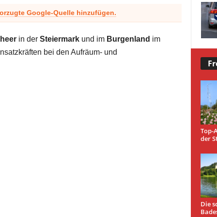
vorzugte Google-Quelle hinzufügen.
heer
in der
Steiermark
und im
Burgenland
im
insatzkräften bei den Aufräum- und
Fr
Top-A
der S
Die s
Bade