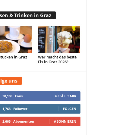
sen & Trinken in Graz
tücken in Graz
Wer macht das beste
Eis in Graz 2026?
lge uns
30,108
Fans
GEFÄLLT MIR
1,763
Follower
FOLGEN
2,665
Abonnenten
ABONNIEREN