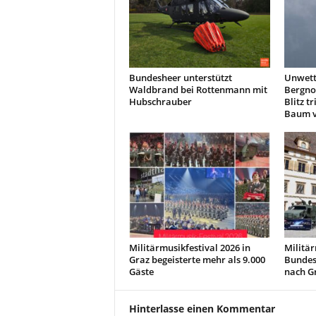
Bundesheer unterstützt
Unwett
Waldbrand bei Rottenmann mit
Bergnot
Hubschrauber
Blitz t
Baum v
Militärmusikfestival 2026 in
Militär
Graz begeisterte mehr als 9.000
Bundes
Gäste
nach G
Hinterlasse einen Kommentar