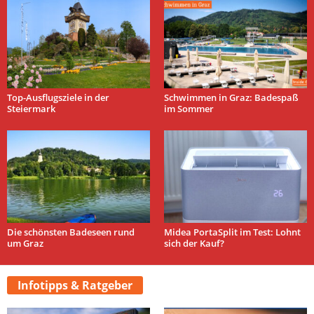
Top-Ausflugsziele in der
Schwimmen in Graz: Badespaß
Steiermark
im Sommer
Die schönsten Badeseen rund
Midea PortaSplit im Test: Lohnt
um Graz
sich der Kauf?
Infotipps & Ratgeber