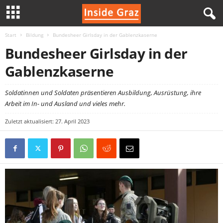
Start
Bildung
Bundesheer Girlsday in der Gablenzkaserne
I
Bundesheer Girlsday in der
n
Gablenzkaserne
s
Soldatinnen und Soldaten präsentieren Ausbildung, Ausrüstung, ihre
Arbeit im In- und Ausland und vieles mehr.
i
Zuletzt aktualisiert: 27. April 2023
d
e
G
r
a