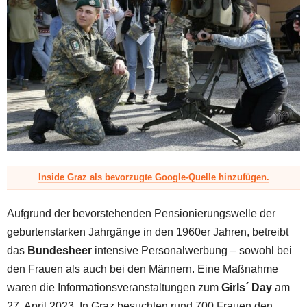
z
Inside Graz als bevorzugte Google-Quelle hinzufügen.
Aufgrund der bevorstehenden Pensionierungswelle der
geburtenstarken Jahrgänge in den 1960er Jahren, betreibt
das
Bundesheer
intensive Personalwerbung – sowohl bei
den Frauen als auch bei den Männern. Eine Maßnahme
waren die Informationsveranstaltungen zum
Girls´ Day
am
27. April 2023. In Graz besuchten rund 700 Frauen den