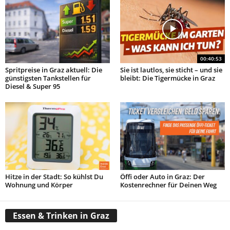
00:40:53
Spritpreise in Graz aktuell: Die
Sie ist lautlos, sie sticht – und sie
günstigsten Tankstellen für
bleibt: Die Tigermücke in Graz
Diesel & Super 95
Hitze in der Stadt: So kühlst Du
Öffi oder Auto in Graz: Der
Wohnung und Körper
Kostenrechner für Deinen Weg
Essen & Trinken in Graz