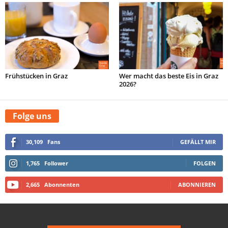
Frühstücken in Graz
Wer macht das beste Eis in Graz
2026?
Folge uns
30,109
Fans
GEFÄLLT MIR
1,765
Follower
FOLGEN
2,665
Abonnenten
ABONNIEREN